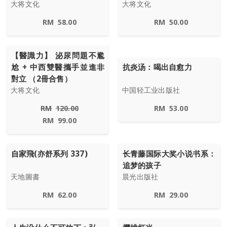
大将文化
大将文化
RM
58.00
RM
50.00
【醫識力】 泌尿問題不尷
尬 + 中西雙醫攜手並進非
抗炎汤：喝出自愈力
對立 （2冊合售）
大将文化
中国轻工业出版社
RM
120.00
RM
53.00
RM
99.00
自家飛(亦舒系列 337)
长青藤国际大奖小说书系：
追梦的孩子
天地圖書
晨光出版社
RM
62.00
RM
29.00