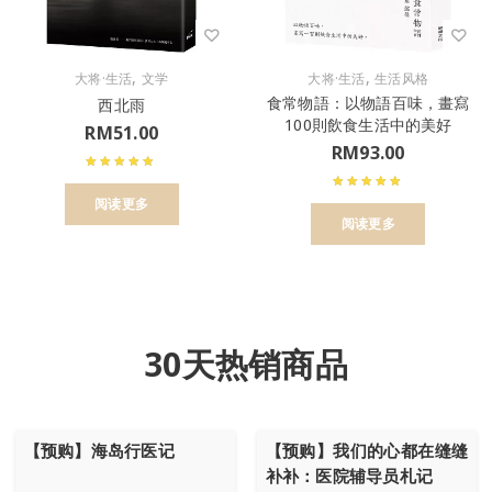
,
,
大将·生活
文学
大将·生活
生活风格
食常物語：以物語百味，畫寫
西北雨
100則飲食生活中的美好
RM
51.00
RM
93.00
阅读更多
阅读更多
30天热销商品
【预购】海岛行医记
【预购】我们的心都在缝缝
补补：医院辅导员札记