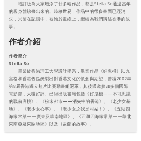
增訂版為大家增添了廿多幅作品，都是Stella So通過當年
的親身體驗畫出來的。時移世易，作品中的很多畫面已經消
失，只留在記憶中，被繪於畫紙上，繼續為我們講述香港的故
事。
作者介紹
作者簡介
Stella So
畢業於香港理工大學設計學系，畢業作品《好鬼棧》以九
宮格和香港舊區醃製出對香港文化的懷念與期望，曾獲2002年
第8屆香港獨立短片比賽動畫組冠軍，其後獲邀參加多個國際
電影節，大獲好評。已經出版書籍包括《好鬼棧——不可思議
的戰前唐樓》、《粉末都市——消失中的香港》、《老少女基
地》、《老少女心事》、《老少女之我是村姑！》、《五湖四
海家常菜——廣東及華南地區》、《五湖四海家常菜——華北
東南亞及東歐地區》以及《盂蘭的故事》。