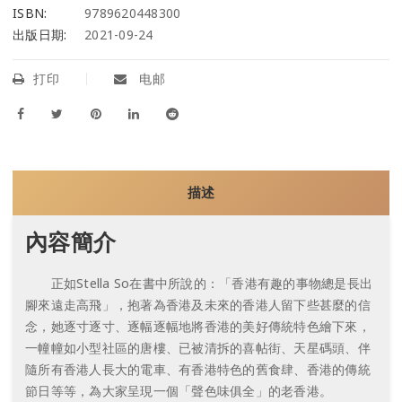
ISBN:
9789620448300
出版日期:
2021-09-24
打印
电邮
描述
內容簡介
正如Stella So在書中所說的：「香港有趣的事物總是長出
腳來遠走高飛」，抱著為香港及未來的香港人留下些甚麼的信
念，她逐寸逐寸、逐幅逐幅地將香港的美好傳統特色繪下來，
一幢幢如小型社區的唐樓、已被清拆的喜帖街、天星碼頭、伴
隨所有香港人長大的電車、有香港特色的舊食肆、香港的傳統
節日等等，為大家呈現一個「聲色味俱全」的老香港。