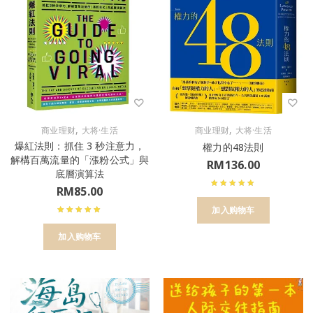
,
,
商业理财
大将·生活
商业理财
大将·生活
爆紅法則：抓住 3 秒注意力，
權力的48法則
解構百萬流量的「漲粉公式」與
RM
136.00
底層演算法
RM
85.00
加入购物车
加入购物车