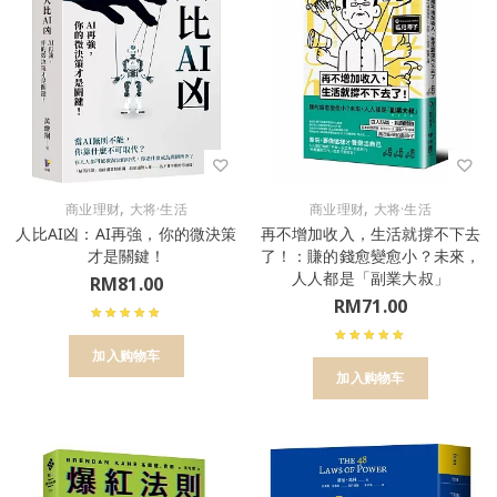
,
,
商业理财
大将·生活
商业理财
大将·生活
人比AI凶：AI再強，你的微決策
再不增加收入，生活就撐不下去
才是關鍵！
了！：賺的錢愈變愈小？未來，
人人都是「副業大叔」
RM
81.00
RM
71.00
加入购物车
加入购物车