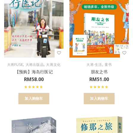
,
,
,
大将FUSE
大将出版品
大将文化
大将·生活
童书
【预购】海岛行医记
朋友之书
RM
58.00
RM
51.00
加入购物车
加入购物车