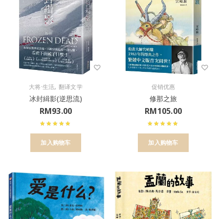
,
大将·生活
翻译文学
促销优惠
冰封緝影(逆思流)
修那之旅
RM
93.00
RM
105.00
加入购物车
加入购物车