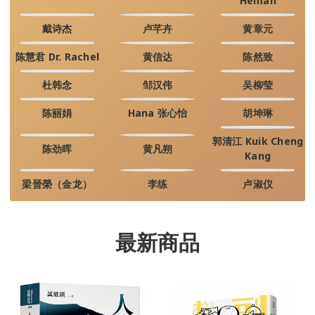
Heman
戴诗杰
卢芊卉
黄章元
陈慧君 Dr. Rachel
黄信达
陈然致
杜韩念
邹汉伟
吴柳莹
陈丽娟
Hana 张心怡
胡坤琳
郭清江 Kuik Cheng
陈劲晖
黄凡朔
Kang
梁晉榮（金龙）
李练
卢淑仪
最新商品