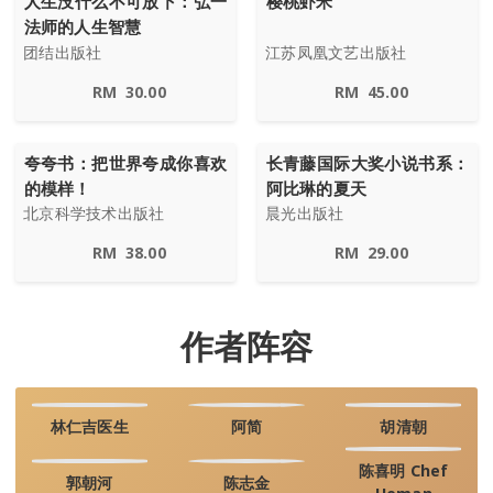
人生没什么不可放下：弘一
樱桃虾米
法师的人生智慧
团结出版社
江苏凤凰文艺出版社
RM
30.00
RM
45.00
夸夸书：把世界夸成你喜欢
长青藤国际大奖小说书系：
的模样！
阿比琳的夏天
北京科学技术出版社
晨光出版社
RM
38.00
RM
29.00
作者阵容
林仁吉医生
阿简
胡清朝
陈喜明 Chef
郭朝河
陈志金