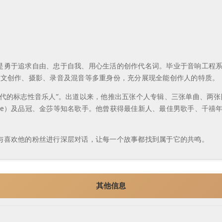
是勇于追求自由、忠于自我、用心生活的创作代名词。毕业于音响工程
散文创作、摄影、录音及混音等多重身份，充分展现全能创作人的特质。
的标志性音乐人”。出道以来，他推出五张个人专辑、三张单曲、两张限量
 Lee）及品冠、金莎等知名歌手。他曾获得最佳新人、最佳男歌手、千
与喜欢他的粉丝进行深层对话，让每一个故事都找到属于它的共鸣。
其他信息