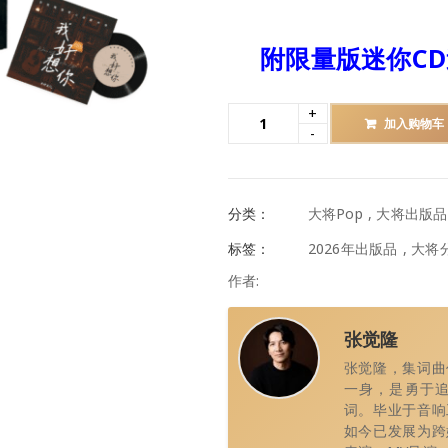
附
限量版迷你C
加入购物车
分类：
大将Pop
,
大将出版品
标签：
2026年出版品
,
大将
作者:
张觉隆
张觉隆，集词曲
一身，是勇于
词。毕业于音响
如今已发展为跨