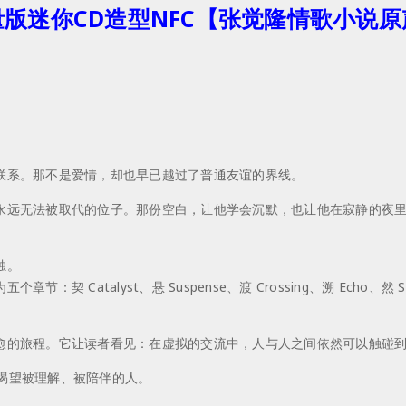
量版迷你CD造型NFC【张觉隆情歌小说原
联系。那不是爱情，却也早已越过了普通友谊的界线。
永远无法被取代的位子。那份空白，让他学会沉默，也让他在寂静的夜
。
独。
 Catalyst、悬 Suspense、渡 Crossing、溯 Echo
愈的旅程。它让读者看见：在虚拟的交流中，人与人之间依然可以触碰
渴望被理解、被陪伴的人。