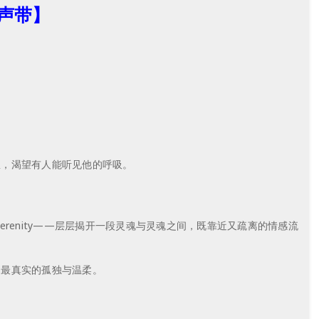
声带】
里，渴望有人能听见他的呼吸。
、然 Serenity——层层揭开一段灵魂与灵魂之间，既靠近又疏离的情感流
到最真实的孤独与温柔。