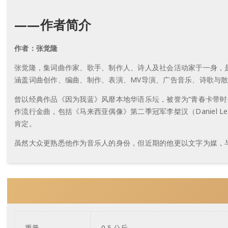
——作者简介
作者：张觉隆
张觉隆，集词曲作家、歌手、制作人、诗人及社会活动家于一身，
涵盖词曲创作、编曲、制作、表演、MV导演、广告音乐、诗歌与
曾以经典作品《因为我蓝》风靡本地华语乐坛，被誉为“青春卡带时代
作流行金曲，包括《马来西亚偶像》第二季冠军李桀汉（Daniel
肯定。
虽然大众更熟悉他作为音乐人的身份，但近期的他更以文字为媒，
重量
0.5 公斤