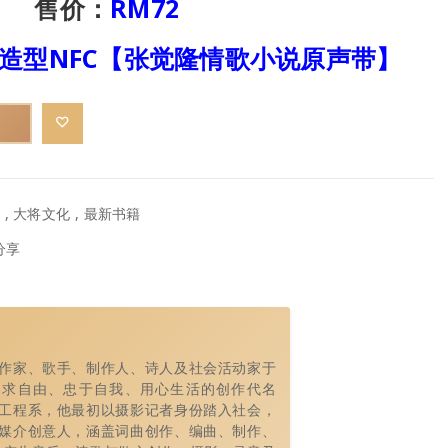
售价：
RM72
D造型NFC【张觉隆情歌小说原声带】
,
大将文化
,
最新书籍
分享
作家、歌手、制作人、诗人及社会活动家于
追求自由、忠于自我、用心生活的创作代名
工程系，他最初以摄影记者身份踏入社会，
媒介创意人，涵盖词曲创作、编曲、制作、