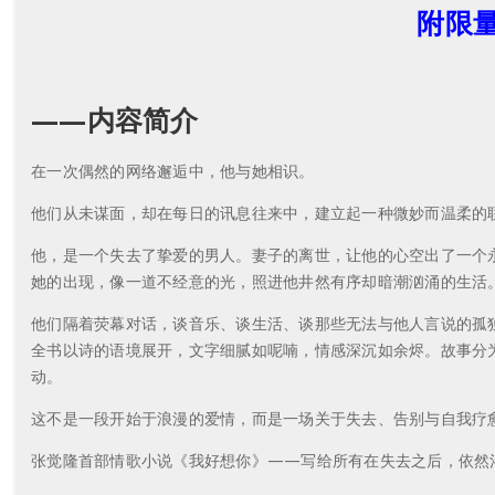
附限
——内容简介
在一次偶然的网络邂逅中，他与她相识。
他们从未谋面，却在每日的讯息往来中，建立起一种微妙而温柔的
他，是一个失去了挚爱的男人。妻子的离世，让他的心空出了一个
她的出现，像一道不经意的光，照进他井然有序却暗潮汹涌的生活
他们隔着荧幕对话，谈音乐、谈生活、谈那些无法与他人言说的孤
全书以诗的语境展开，文字细腻如呢喃，情感深沉如余烬。故事分为五个章节：契
动。
这不是一段开始于浪漫的爱情，而是一场关于失去、告别与自我疗
张觉隆首部情歌小说《我好想你》——写给所有在失去之后，依然