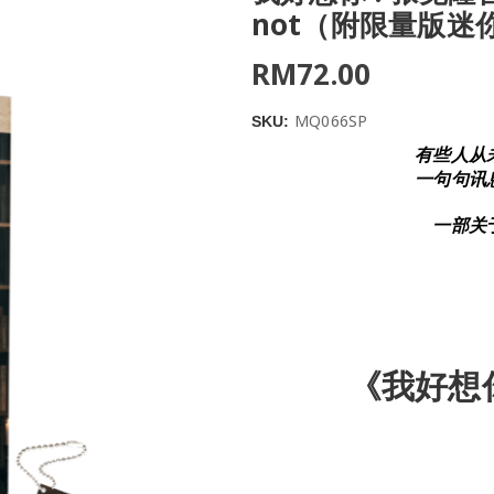
not（附限量版迷你
RM
72.00
MQ066SP
SKU:
有些人从
一句句讯
一部关
《我好想