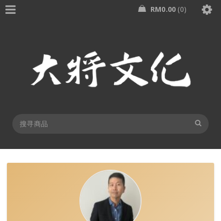
RM
0.00
0