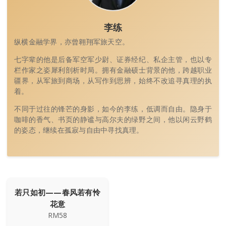
李练
纵横金融学界，亦曾翱翔军旅天空。
七字辈的他是后备军空军少尉、证券经纪、私企主管，也以专
栏作家之姿犀利剖析时局。拥有金融硕士背景的他，跨越职业
疆界，从军旅到商场，从写作到思辨，始终不改追寻真理的执
着。
不同于过往的锋芒的身影，如今的李练，低调而自由。隐身于
咖啡的香气、书页的静谧与高尔夫的绿野之间，他以闲云野鹤
的姿态，继续在孤寂与自由中寻找真理。
若只如初——春风若有怜
花意
RM58