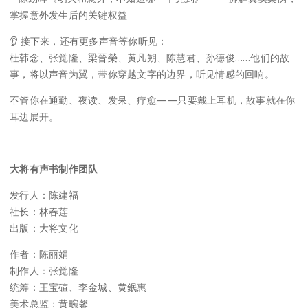
掌握意外发生后的关键权益
👂 接下来，还有更多声音等你听见：
杜韩念、张觉隆、梁晉榮、黄凡朔、陈慧君、孙德俊……他们的故
事，将以声音为翼，带你穿越文字的边界，听见情感的回响。
不管你在通勤、夜读、发呆、疗愈——只要戴上耳机，故事就在你
耳边展开。
大将有声书制作团队
发行人：陈建福
社长：林春莲
出版：大将文化
作者：陈丽娟
制作人：张觉隆
统筹：王宝碹、李金城、黄鈱惠
美术总监：黄畹馨