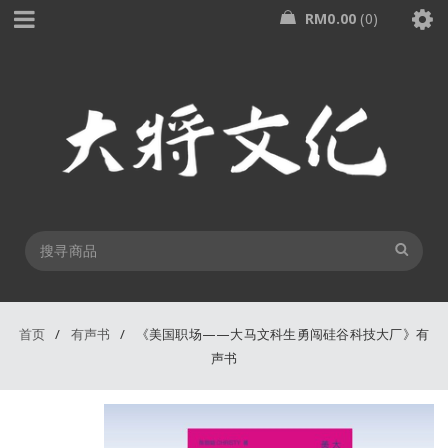
RM
0.00
0
首页
/
有声书
/
《美国职场——大马文科生勇闯硅谷科技大厂》有
声书