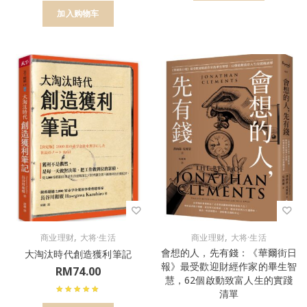
加入购物车
,
,
商业理财
大将·生活
商业理财
大将·生活
會想的人，先有錢：《華爾街日
大淘汰時代創造獲利筆記
報》最受歡迎財經作家的畢生智
RM
74.00
慧，62個啟動致富人生的實踐
清單