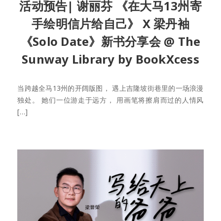
活动预告| 谢丽芬 《在大马13州寄
手绘明信片给自己》 X 梁丹袖
《Solo Date》新书分享会 @ The
Sunway Library by BookXcess
当跨越全马13州的开阔版图， 遇上吉隆坡街巷里的一场浪漫
独处。 她们一位游走于远方， 用画笔将擦肩而过的人情风
[…]