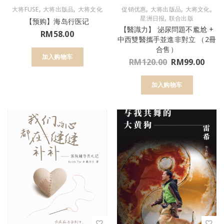
,
,
,
,
,
大将FUSE
大将出版品
大将文化
促销优惠
大将出版品
大将文化
,
星洲日报
联合出版
【预购】海岛行医记
【醫識力】 泌尿問題不尷尬 +
RM
58.00
中西雙醫攜手並進非對立 （2冊
合售）
加入购物车
RM
120.00
RM
99.00
加入购物车