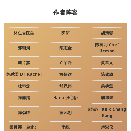
作者阵容
林仁吉医生
阿简
胡清朝
陈喜明 Chef
郭朝河
陈志金
Heman
戴诗杰
卢芊卉
黄章元
陈慧君 Dr. Rachel
黄信达
陈然致
杜韩念
邹汉伟
吴柳莹
陈丽娟
Hana 张心怡
胡坤琳
郭清江 Kuik Cheng
陈劲晖
黄凡朔
Kang
梁晉榮（金龙）
李练
卢淑仪