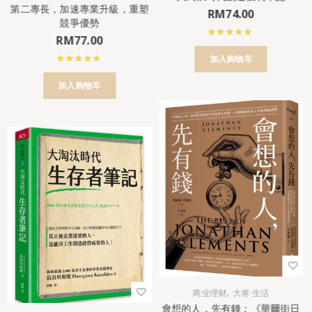
第二專長，加速專業升級，重塑
RM
74.00
競爭優勢
RM
77.00
加入购物车
加入购物车
,
商业理财
大将·生活
會想的人，先有錢：《華爾街日