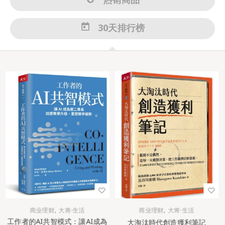
30天排行榜
,
,
商业理财
大将·生活
商业理财
大将·生活
工作者的AI共智模式：讓AI成為
大淘汰時代創造獲利筆記