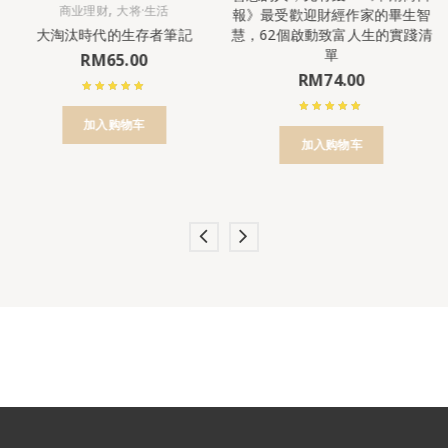
,
商业理财
大将·生活
報》最受歡迎財經作家的畢生智
大淘汰時代的生存者筆記
慧，62個啟動致富人生的實踐清
單
RM
65.00
RM
74.00
加入购物车
加入购物车