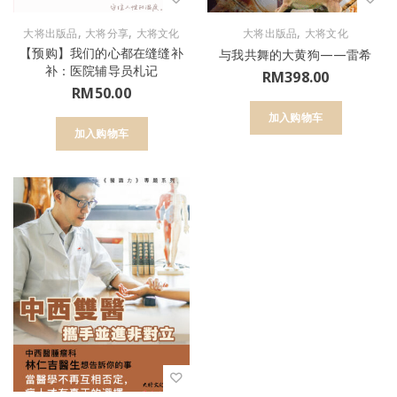
,
,
,
大将出版品
大将分享
大将文化
大将出版品
大将文化
【预购】我们的心都在缝缝补
与我共舞的大黄狗——雷希
补：医院辅导员札记
RM
398.00
RM
50.00
加入购物车
加入购物车