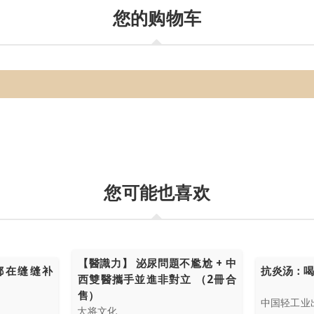
您的购物车
您可能也喜欢
【醫識力】 泌尿問題不尷尬 + 中
都在缝缝补
抗炎汤：
西雙醫攜手並進非對立 （2冊合
售）
中国轻工业
大将文化