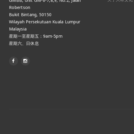
GMBB, Unit GM-6-7,8,9, No.2, Jalan
Robertson
Bukit Bintang, 50150
Wilayah Persekutuan Kuala Lumpur
Malaysia
星期一至星期五：9am-5pm
星期六、日休息