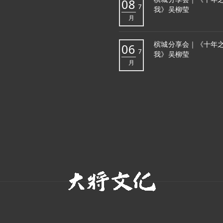
08
7
我》吴柳莹
月
槟城分享会｜《十年
06
7
我》吴柳莹
月