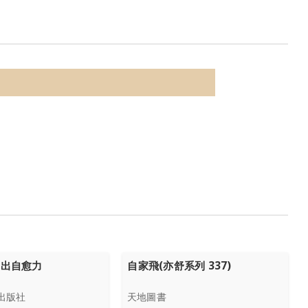
喝出自愈力
自家飛(亦舒系列 337)
出版社
天地圖書