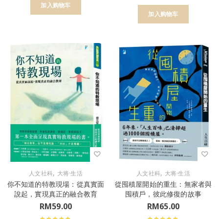
加入购物车
加入购物车
,
,
人文社科
大将·生活
人文社科
大将·生活
你不知道的特教現場：從真實面
從囤積屋開始的重生：無家者與
說起，實現真正的融合教育
囤積戶，彼此修復的故事
RM
59.00
RM
65.00