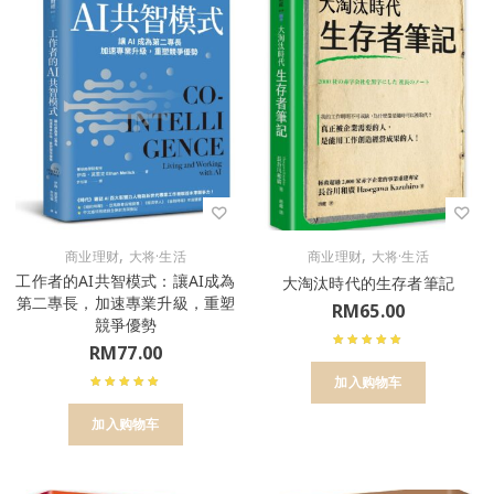
,
,
商业理财
大将·生活
商业理财
大将·生活
工作者的AI共智模式：讓AI成為
大淘汰時代的生存者筆記
第二專長，加速專業升級，重塑
RM
65.00
競爭優勢
RM
77.00
加入购物车
加入购物车