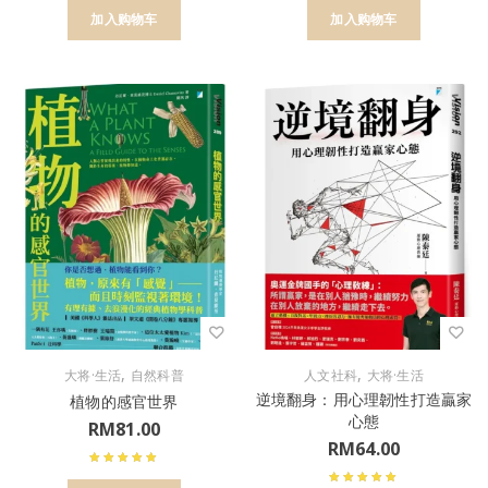
加入购物车
加入购物车
,
,
大将·生活
自然科普
人文社科
大将·生活
逆境翻身：用心理韌性打造贏家
植物的感官世界
心態
RM
81.00
RM
64.00