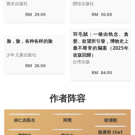
晨光出版社
团结出版社
RM
29.00
RM
30.00
羽毛賊：一樁由執念、貪
脸，脸，各种各样的脸
婪、欲望所引發，博物史上
最不尋常的竊案（2025年
改版回歸）
少年儿童出版社
台湾出版
RM
26.00
RM
84.00
作者阵容
林仁吉医生
阿简
胡清朝
陈喜明 Chef