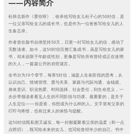
——内容简介
杜韩念新作《爱你呀》，收录他写给女儿杜子心的50封信，是
一位父亲写给女儿的成长书，也是作为一位爸爸写给女儿的人
生备忘录。
作者曾在脸书自律坚持50天，日更一封写给女儿的信，感动了
无数读者。如今，这50封信完整汇集成书，虽是写给女儿的家
书，却未设限于年龄或性别，更像是写给所有曾经或正在迷惘
的大人，一篇篇公开的劝世箴言。
全书分为10个章节，每章5封信，涵盖人生各阶段的思考，从
认识自己、情绪管理、爱与关系、家庭与代际沟通、金钱观、
身体意识、职业热爱、时间选择、社会责任，到生命意义，一
步步带领读者看见人生的不同阶段与功课。最重要的，是关于
人生定位——你是谁，你想成为什么样的人。文字里有父亲的
叮咛与疼惜，也有过来人的体悟与提醒。
这50封信既私密又诚实，每一封都凝聚着父亲的温柔（和一点
点唠叨），既写给未来的女儿，也写给曾经年少的自己。书中