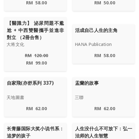
RM
58.00
RM
50.00
【醫識力】 泌尿問題不尷
尬 + 中西雙醫攜手並進非
活成自己人生的主角
對立 （2冊合售）
大将文化
HANA Publication
RM
120.00
RM
58.00
RM
99.00
自家飛(亦舒系列 337)
盂蘭的故事
天地圖書
三聯
RM
62.00
RM
62.00
长青藤国际大奖小说书系：
人生没什么不可放下：弘一
追梦的孩子
法师的人生智慧