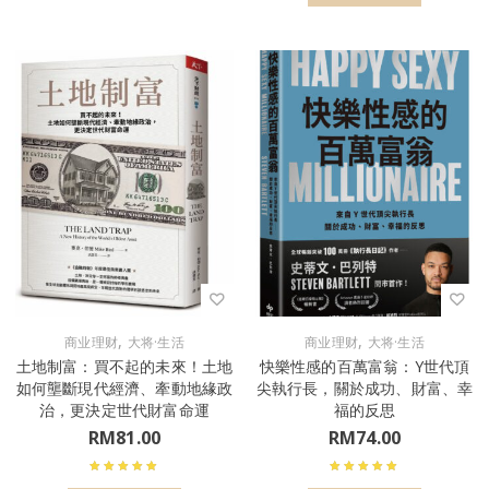
,
,
商业理财
大将·生活
商业理财
大将·生活
土地制富：買不起的未來！土地
快樂性感的百萬富翁：Y世代頂
如何壟斷現代經濟、牽動地緣政
尖執行長，關於成功、財富、幸
治，更決定世代財富命運
福的反思
RM
81.00
RM
74.00