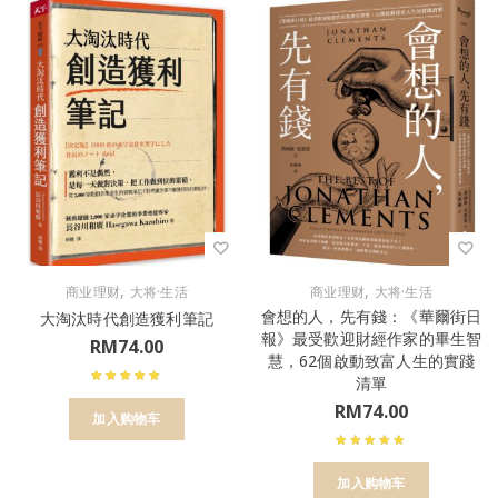
,
,
商业理财
大将·生活
商业理财
大将·生活
會想的人，先有錢：《華爾街日
大淘汰時代創造獲利筆記
報》最受歡迎財經作家的畢生智
RM
74.00
慧，62個啟動致富人生的實踐
清單
RM
74.00
加入购物车
加入购物车