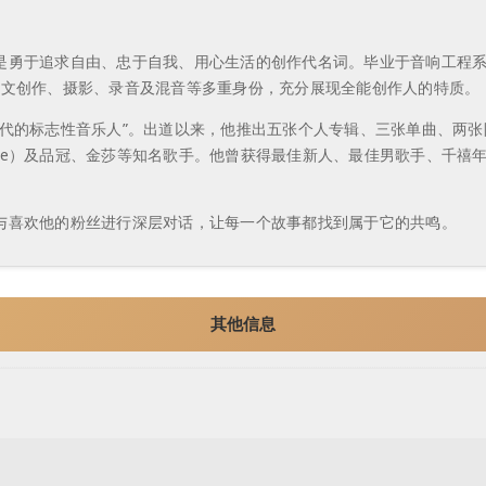
是勇于追求自由、忠于自我、用心生活的创作代名词。毕业于音响工程
散文创作、摄影、录音及混音等多重身份，充分展现全能创作人的特质。
的标志性音乐人”。出道以来，他推出五张个人专辑、三张单曲、两张限量
 Lee）及品冠、金莎等知名歌手。他曾获得最佳新人、最佳男歌手、千
与喜欢他的粉丝进行深层对话，让每一个故事都找到属于它的共鸣。
其他信息