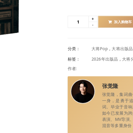
加入购物车
分类：
大将Pop
,
大将出版品
标签：
2026年出版品
,
大将
作者:
张觉隆
张觉隆，集词曲
一身，是勇于
词。毕业于音响
如今已发展为跨
表演、MV导演
混音等多重身份