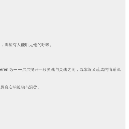
里，渴望有人能听见他的呼吸。
、然 Serenity——层层揭开一段灵魂与灵魂之间，既靠近又疏离的情感流
到最真实的孤独与温柔。