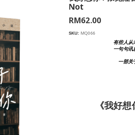
Not
RM
62.00
MQ066
SKU:
有些人从
一句句讯
一部关
《我好想