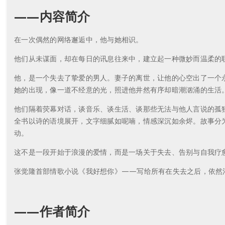
——内容简介
在一次偶然的网络邂逅中，他与她相识。
他们从未谋面，却在每日的讯息往来中，建立起一种微妙而温柔的
他，是一个失去了挚爱的男人。妻子的离世，让他的心空出了一个
她的出现，像一道不经意的光，照进他井然有序却暗潮汹涌的生活
他们隔着荧幕对话，谈音乐、谈生活、谈那些无法与他人言说的孤
全书以诗的语境展开，文字细腻如呢喃，情感深沉如余烬。故事分为五个章节：契
动。
这不是一段开始于浪漫的爱情，而是一场关于失去、告别与自我疗
张觉隆首部情歌小说《我好想你》——写给所有在失去之后，依然
——作者简介