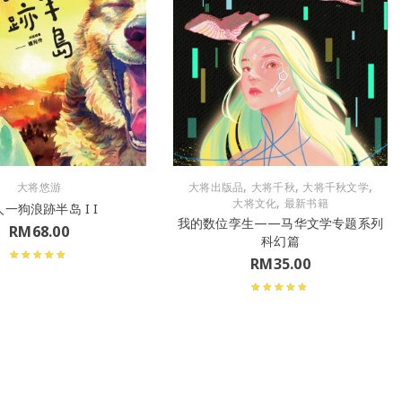
,
,
,
大将悠游
大将出版品
大将千秋
大将千秋文学
,
大将文化
最新书籍
一狗浪跡半岛 I I
我的数位孪生——马华文学专题系列
RM
68.00
科幻篇
RM
35.00