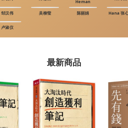
Heman
邹汉伟
吴柳莹
陈丽娟
Hana 张
卢淑仪
最新商品