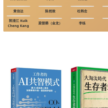
黄信达
陈然致
杜韩念
郭清江 Kuik
梁晉榮（金龙）
李练
Cheng Kang