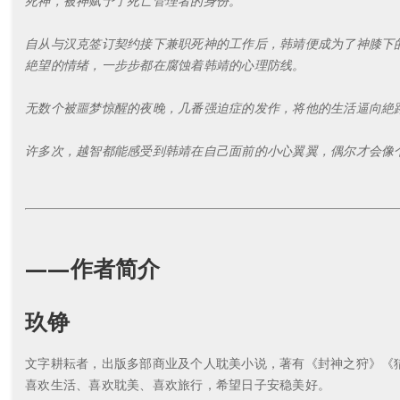
死神，被神赋予了死亡管理者的身份。
自从与汉克签订契约接下兼职死神的工作后，韩靖便成为了神膝下
絶望的情绪，一步步都在腐蚀着韩靖的心理防线。
无数个被噩梦惊醒的夜晚，几番强迫症的发作，将他的生活逼向絶
许多次，越智都能感受到韩靖在自己面前的小心翼翼，偶尔才会像
——作者简介
玖铮
文字耕耘者，出版多部商业及个人耽美小说，著有《封神之狩》《
喜欢生活、喜欢耽美、喜欢旅行，希望日子安稳美好。