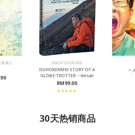
大将童心
UNCATEGORIZED
ISSHOKENMEI STORY OF A
一人
GLOBE-TROTTER – leesan
.90
RM
99.00
30天热销商品