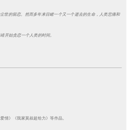
尘世的留恋。然而多年来目睹一个又一个逝去的生命，人类悲痛和
韩靖开始贪恋一个人类的时间。
的爱情》《我家莫叔超给力》等作品。