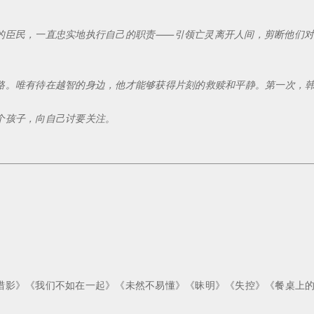
的臣民，一直忠实地执行自己的职责⸺引领亡灵离开人间，剪断他们对
路。唯有待在越智的身边，他才能够获得片刻的救赎和平静。第一次，
个孩子，向自己讨要关注。
猎影》《我们不如在一起》《未然不易懂》《昧明》《失控》《餐桌上