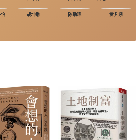
心怡
胡坤琳
陈劲晖
黄凡朔