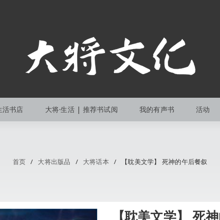
生活书店
大将·生活 | 推荐书试阅
我的有声书
活动
首页
/
大将出版品
/
大将话本
/
【耽美文学】 死神的午后餐叙
【耽美文学】 死