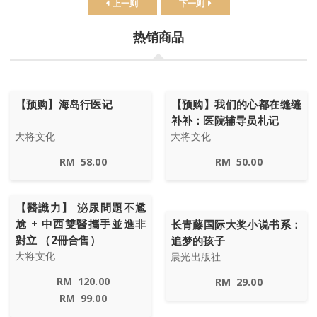
上一则
下一则
热销商品
【预购】海岛行医记
【预购】我们的心都在缝缝
补补：医院辅导员札记
大将文化
大将文化
RM
58.00
RM
50.00
【醫識力】 泌尿問題不尷
尬 + 中西雙醫攜手並進非
长青藤国际大奖小说书系：
對立 （2冊合售）
追梦的孩子
大将文化
晨光出版社
RM
120.00
RM
29.00
RM
99.00