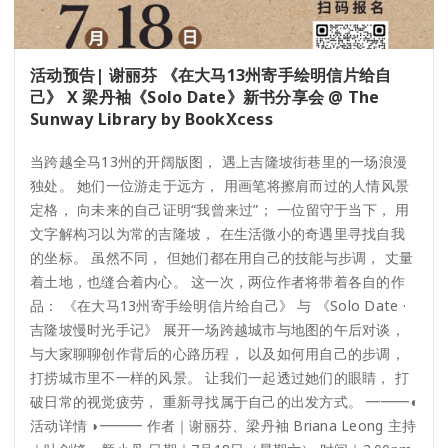
活动预告| 谢丽芬 《在大马13州寄手绘明信片给自
己》 X 梁丹袖《Solo Date》新书分享会 @ The
Sunway Library by BookXcess
当跨越全马13州的开阔版图， 遇上吉隆坡街巷里的一场浪漫
独处。 她们一位游走于远方， 用画笔将擦肩而过的人情风景
定格， 向未来的自己证明“我曾来过”； 一位留守于当下， 用
文字解构习以为常的吉隆坡， 在生活微小的奇遇里寻找自我
的坐标。 虽然不同， 但她们都在用自己的技能与步调， 丈量
着土地，也缝合着内心。 这一次，两位作者将带着各自的作
品： 《在大马13州寄手绘明信片给自己》 与 《Solo Date ·
吉隆坡慢时光手记》 展开一场跨越城市与地图的午后对谈，
与大家聊聊创作背后的心路历程， 以及如何用自己的步调，
打捞城市里不一样的风景。 让我们一起透过她们的眼睛， 打
破日常的视觉疲劳， 重新寻找属于自己的出发方式。 ━━━◖
活动详情 ◗━━━ 作者｜谢丽芬、梁丹袖 Briana Leong 主持