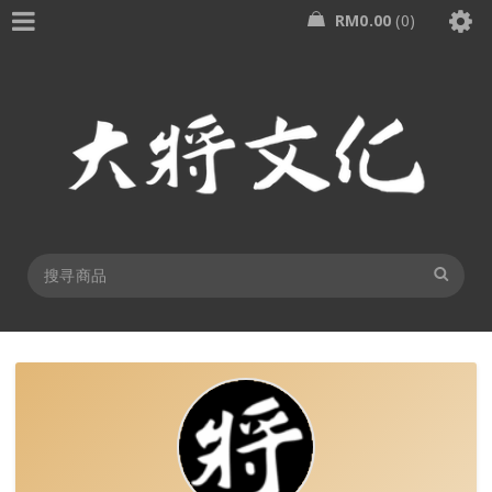
RM
0.00
0