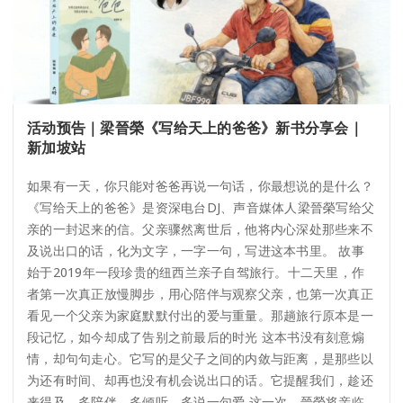
活动预告｜梁晉榮《写给天上的爸爸》新书分享会｜
新加坡站
如果有一天，你只能对爸爸再说一句话，你最想说的是什么？
《写给天上的爸爸》是资深电台DJ、声音媒体人梁晉榮写给父
亲的一封迟来的信。父亲骤然离世后，他将内心深处那些来不
及说出口的话，化为文字，一字一句，写进这本书里。 故事
始于2019年一段珍贵的纽西兰亲子自驾旅行。十二天里，作
者第一次真正放慢脚步，用心陪伴与观察父亲，也第一次真正
看见一个父亲为家庭默默付出的爱与重量。那趟旅行原本是一
段记忆，如今却成了告别之前最后的时光 这本书没有刻意煽
情，却句句走心。它写的是父子之间的内敛与距离，是那些以
为还有时间、却再也没有机会说出口的话。它提醒我们，趁还
来得及，多陪伴，多倾听，多说一句爱 这一次，晉榮将亲临