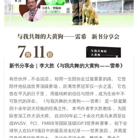
6 月
新书分享会｜李大胜《与我共舞的大黄狗——雷希》
有些伙伴，不会说话， 却用一生陪你走过最重要的路。 它曾
陪伴他征战世界顶级赛场， 距离世界冠军仅一步之遥。 它也
曾在平凡的日子里， 用最纯粹的信任与陪伴，成为生命中不
可取代的存在。 《与我共舞的大黄狗——雷希》 是一部凝聚
四十余年训犬经验的经典之作。 本书作者李大胜教练， 为国
际资深工作犬训犬师。 自2000年起二十余次代表马来西亚征
战WUSV、FCI、FMBB等国际顶级IGP3世界杯赛事， 创下全
球华人在IGP3项目中的最高排名纪录——世界第四， 并两度
跻身世界杯世界前十。 无论你是训犬师、繁殖者、爱犬主