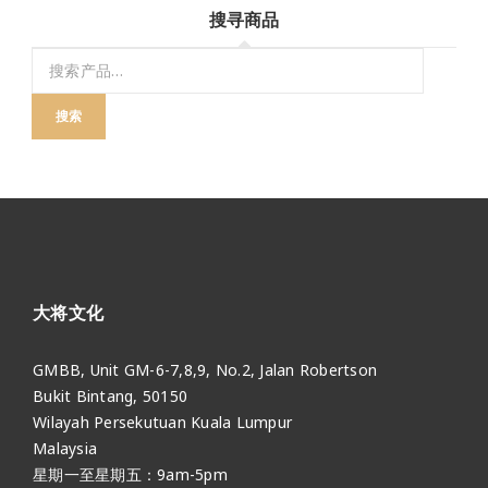
搜寻商品
搜索
大将文化
GMBB, Unit GM-6-7,8,9, No.2, Jalan Robertson
Bukit Bintang, 50150
Wilayah Persekutuan Kuala Lumpur
Malaysia
星期一至星期五：9am-5pm