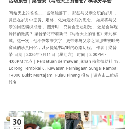
活动预告｜梁晉榮《写给天上的爸爸》槟城分享会
‘写给天上的爸爸……’ 当笔触落下， 那些与父亲交织的岁月，
竟已在岁月中泛黄、定格，化为最浓烈的思念。 如果将与父
亲的回忆编织成册， 翻开时，究竟会泛起泪光， 还是会浮现
释怀的微笑？ 梁晉榮将带着新书《写给天上的爸爸》来到槟
城。这一次，他不仅带来文字，更带来与父亲之间那些被时光
窖藏的珍贵回忆，以及提笔书写时的心路历程。 作者｜梁晉
榮 日期｜2026年7月11日（星期六） 时间｜2:00PM -
4:00PM 地点｜Persatuan dermawan jishan 積善扶助社 18,
Lorong Tembikai 6, Kawasan Perniagaan Sungai Rambai,
14000 Bukit Mertajam, Pulau Pinang 报名｜请点击二維碼
報名
30