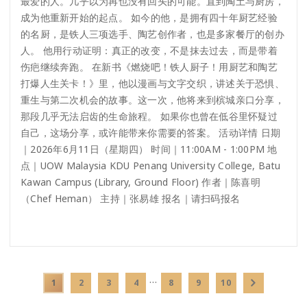
最爱的人。几乎以为再也没有回头的可能。直到陶土与厨房，
成为他重新开始的起点。 如今的他，是拥有四十年厨艺经验
的名厨，是铁人三项选手、陶艺创作者，也是多家餐厅的创办
人。 他用行动证明：真正的改变，不是抹去过去，而是带着
伤疤继续奔跑。 在新书《燃烧吧！铁人厨子！用厨艺和陶艺
打爆人生关卡！》里，他以漫画与文字交织，讲述关于恐惧、
重生与第二次机会的故事。这一次，他将来到槟城亲口分享，
那段几乎无法启齿的生命旅程。 如果你也曾在低谷里怀疑过
自己，这场分享，或许能带来你需要的答案。 活动详情 日期
｜2026年6月11日（星期四） 时间｜11:00AM - 1:00PM 地
点｜UOW Malaysia KDU Penang University College, Batu
Kawan Campus (Library, Ground Floor) 作者｜陈喜明
（Chef Heman） 主持｜张易雄 报名｜请扫码报名
…
1
2
3
4
8
9
10