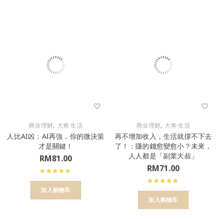
,
,
商业理财
大将·生活
商业理财
大将·生活
人比AI凶：AI再強，你的微決策
再不增加收入，生活就撐不下去
才是關鍵！
了！：賺的錢愈變愈小？未來，
人人都是「副業大叔」
RM
81.00
RM
71.00
加入购物车
加入购物车