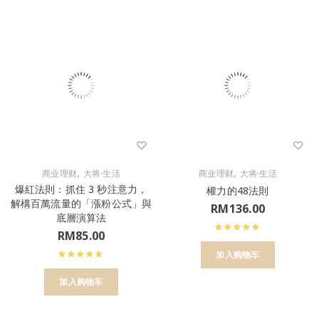
,
,
商业理财
大将·生活
商业理财
大将·生活
爆紅法則：抓住 3 秒注意力，
權力的48法則
解構百萬流量的「漲粉公式」與
RM
136.00
底層演算法
RM
85.00
加入购物车
加入购物车