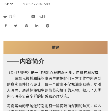
ISBN:
9789672949589
打印
电邮
描述
——内容简介
《
Dr.
乜都得》是一部别出心裁的漫画集，由精神科权威
——
黄章元教授和陈铭贵医生依据他们日常工作中所遇到
的真实事件倾心设计。每一个故事不仅充满幽默感，更引
人深思，通过栩栩如生的情节和鲜明的人物，揭示了人类
内心深处复杂多样的情感和心理状态。
每篇漫画的结尾还特别附有一篇简洁而深刻的短文，深入