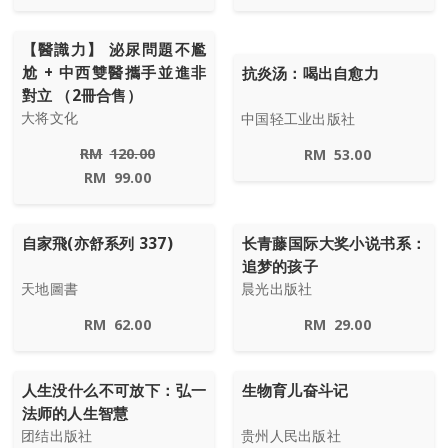
【醫識力】 泌尿問題不尷
尬 + 中西雙醫攜手並進非
抗炎汤：喝出自愈力
對立 （2冊合售）
大将文化
中国轻工业出版社
RM
120.00
RM
53.00
RM
99.00
自家飛(亦舒系列 337)
长青藤国际大奖小说书系：
追梦的孩子
天地圖書
晨光出版社
RM
62.00
RM
29.00
人生没什么不可放下：弘一
生物育儿奋斗记
法师的人生智慧
团结出版社
贵州人民出版社