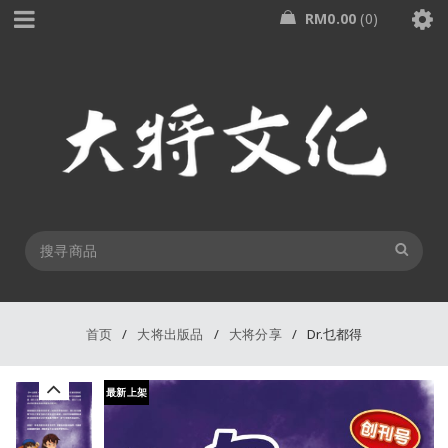
RM
0.00
0
首页
/
大将出版品
/
大将分享
/
Dr.乜都得
最新上架