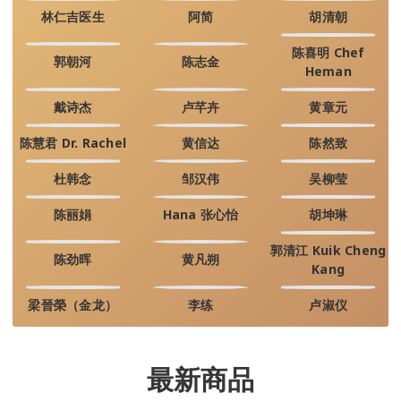
林仁吉医生
阿简
胡清朝
陈喜明 Chef
郭朝河
陈志金
Heman
戴诗杰
卢芊卉
黄章元
陈慧君 Dr. Rachel
黄信达
陈然致
杜韩念
邹汉伟
吴柳莹
陈丽娟
Hana 张心怡
胡坤琳
郭清江 Kuik Cheng
陈劲晖
黄凡朔
Kang
梁晉榮（金龙）
李练
卢淑仪
最新商品