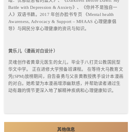
暗：忧郁症患者的蓝天》、《
Darkness Before Dawn: My
Battle with Depression & Anxiety
》、《你并不是独自一
人》双语书籍。
2017
年创办脸书专页 《
Mental health
Awareness, Advocacy & Support – MHAAS
心理健康倡
导》与网民分享心理健康的资讯与知识。
黄乐儿（漫画对白设计）
灵魂创作者黄章元医生的女儿，毕业于八打灵公教国民型
华文中学。 正在进修大学预备班课程。 在等待大马教育文
凭
(SPM)
放榜期间，自告奋勇与父亲黄教授携手设计本漫画
的对白。她希望为本漫画增添幽默感，并帮助读者通过生
动有趣的情节更深入地了解精神疾病和心理健康知识。
其他信息