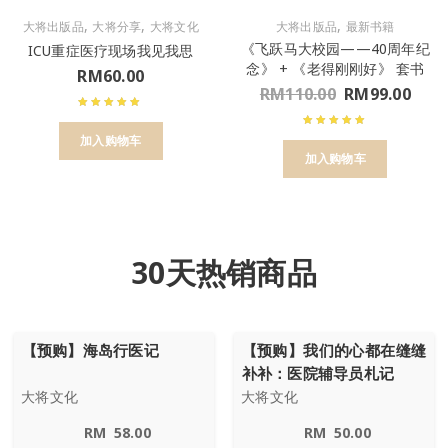
,
,
,
大将出版品
大将分享
大将文化
大将出版品
最新书籍
《飞跃马大校园——40周年纪
ICU重症医疗现场我见我思
念》 + 《老得刚刚好》 套书
RM
60.00
RM
110.00
RM
99.00
加入购物车
加入购物车
30天热销商品
【预购】海岛行医记
【预购】我们的心都在缝缝
补补：医院辅导员札记
大将文化
大将文化
RM
58.00
RM
50.00