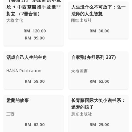
【醫識力】 泌尿問題不尷
尬 + 中西雙醫攜手並進非
人生没什么不可放下：弘一
對立 （2冊合售）
法师的人生智慧
大将文化
团结出版社
RM
120.00
RM
30.00
RM
99.00
活成自己人生的主角
自家飛(亦舒系列 337)
HANA Publication
天地圖書
RM
58.00
RM
62.00
盂蘭的故事
长青藤国际大奖小说书系：
追梦的孩子
三聯
晨光出版社
RM
62.00
RM
29.00