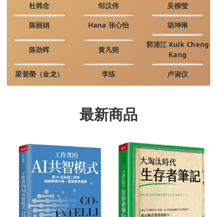
杜韩念
邹汉伟
吴柳莹
陈丽娟
Hana 张心怡
胡坤琳
郭清江 Kuik Cheng
陈劲晖
黄凡朔
Kang
梁晉榮（金龙）
李练
卢淑仪
最新商品