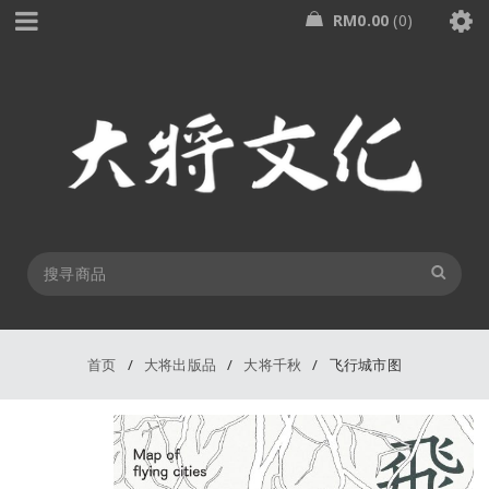
RM
0.00
0
首页
/
大将出版品
/
大将千秋
/
飞行城市图