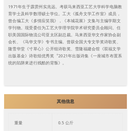
1971年生于霹雳州实兆远。考获马来西亚工艺大学科学电脑教
育学士及科学数理硕士学位。工大《孤舟文学工作室》成员，
曾合编工大《多情应笑我》，《本城花展》文集与主编学期文
学刊物。现受委任为工艺大学理学院学术研究委员会顾问。任
职美国国际物流公司亚太区副总裁。马来西亚华文作家协会副
会长、《马华文学》专书主编。曾获全国大专文学奖诗歌奖、
隆雪华堂《寸草心》公开组诗歌奖、雪隆福建会馆《双福文学
出版基金》诗歌组优秀奖︒2021年出版诗集《一座城市布置系
统的陷阱來进行残酷的背叛》。
其他信息
重量
0.5 公斤