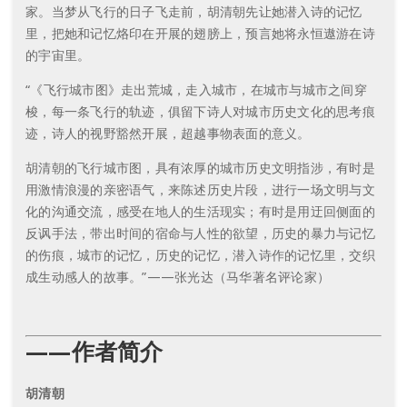
家。当梦从飞行的日子飞走前，胡清朝先让她潜入诗的记忆
里，把她和记忆烙印在开展的翅膀上，预言她将永恒遨游在诗
的宇宙里。
“《飞行城市图》走出荒城，走入城市，在城市与城市之间穿
梭，每一条飞行的轨迹，俱留下诗人对城市历史文化的思考痕
迹，诗人的视野豁然开展，超越事物表面的意义。
胡清朝的飞行城市图，具有浓厚的城市历史文明指涉，有时是
用激情浪漫的亲密语气，来陈述历史片段，进行一场文明与文
化的沟通交流，感受在地人的生活现实；有时是用迂回侧面的
反讽手法，带出时间的宿命与人性的欲望，历史的暴力与记忆
的伤痕，城市的记忆，历史的记忆，潜入诗作的记忆里，交织
成生动感人的故事。”——张光达（马华著名评论家）
——作者简介
胡清朝