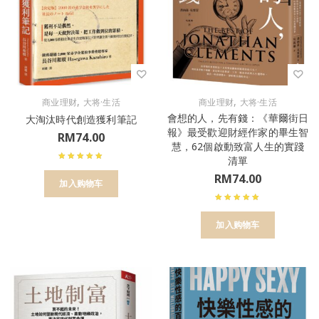
,
,
商业理财
大将·生活
商业理财
大将·生活
會想的人，先有錢：《華爾街日
大淘汰時代創造獲利筆記
報》最受歡迎財經作家的畢生智
RM
74.00
慧，62個啟動致富人生的實踐
清單
RM
74.00
加入购物车
加入购物车