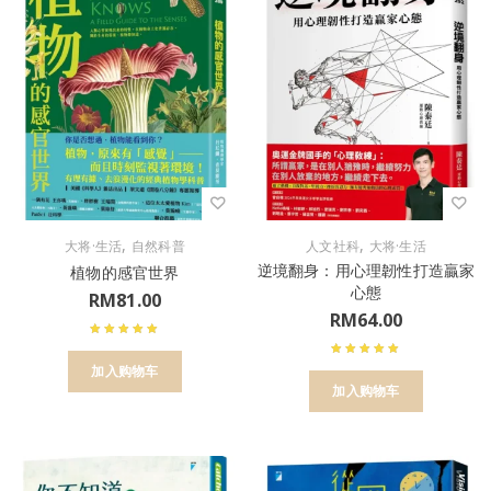
,
,
大将·生活
自然科普
人文社科
大将·生活
逆境翻身：用心理韌性打造贏家
植物的感官世界
心態
RM
81.00
RM
64.00
加入购物车
加入购物车