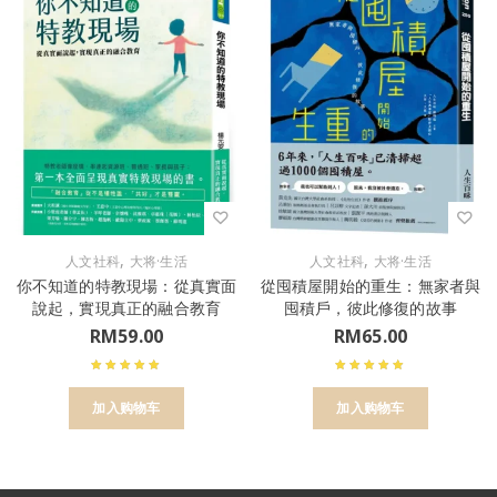
,
,
人文社科
大将·生活
人文社科
大将·生活
你不知道的特教現場：從真實面
從囤積屋開始的重生：無家者與
說起，實現真正的融合教育
囤積戶，彼此修復的故事
RM
59.00
RM
65.00
加入购物车
加入购物车