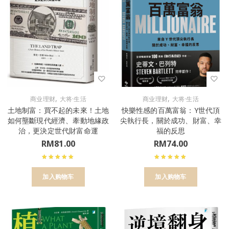
,
,
商业理财
大将·生活
商业理财
大将·生活
土地制富：買不起的未來！土地
快樂性感的百萬富翁：Y世代頂
如何壟斷現代經濟、牽動地緣政
尖執行長，關於成功、財富、幸
治，更決定世代財富命運
福的反思
RM
81.00
RM
74.00
加入购物车
加入购物车