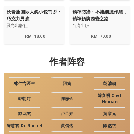
长青藤国际大奖小说书系：
精準防癌：不讓細胞作惡，
巧克力男孩
精準預防癌變之路
晨光出版社
台湾出版
RM
18.00
RM
70.00
作者阵容
林仁吉医生
阿简
胡清朝
陈喜明 Chef
郭朝河
陈志金
Heman
戴诗杰
卢芊卉
黄章元
陈慧君 Dr. Rachel
黄信达
陈然致