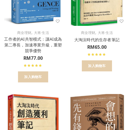
,
,
商业理财
大将·生活
商业理财
大将·生活
工作者的AI共智模式：讓AI成為
大淘汰時代的生存者筆記
第二專長，加速專業升級，重塑
RM
65.00
競爭優勢
RM
77.00
加入购物车
加入购物车