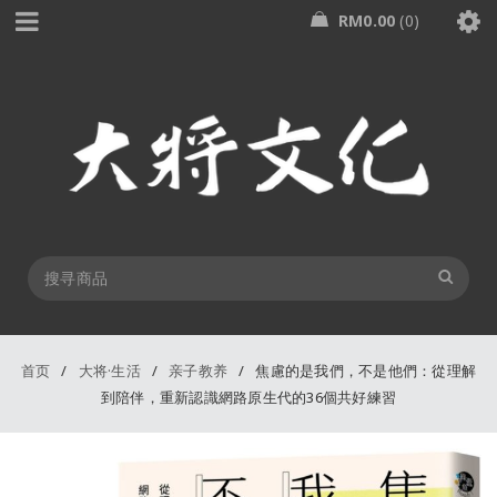
RM
0.00
0
首页
/
大将·生活
/
亲子教养
/
焦慮的是我們，不是他們：從理解
到陪伴，重新認識網路原生代的36個共好練習