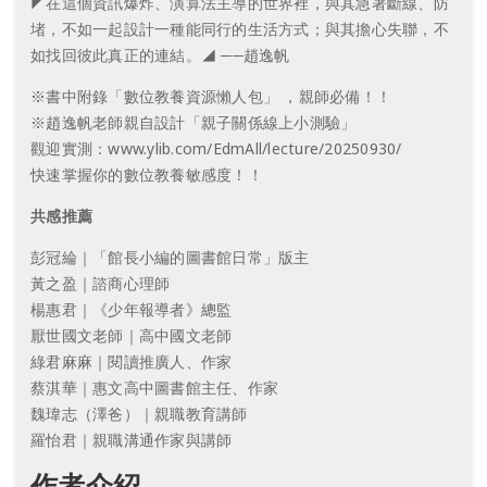
◤在這個資訊爆炸、演算法主導的世界裡，與其急著斷線、防
堵，不如一起設計一種能同行的生活方式；與其擔心失聯，不
如找回彼此真正的連結。◢ ──趙逸帆
※書中附錄「數位教養資源懶人包」 ，親師必備！！
※趙逸帆老師親自設計「親子關係線上小測驗」
觀迎實測：www.ylib.com/EdmAll/lecture/20250930/
快速掌握你的數位教養敏感度！！
共感推薦
彭冠綸｜「館長小編的圖書館日常」版主
黃之盈｜諮商心理師
楊惠君｜《少年報導者》總監
厭世國文老師｜高中國文老師
綠君麻麻｜閱讀推廣人、作家
蔡淇華｜惠文高中圖書館主任、作家
魏瑋志（澤爸）｜親職教育講師
羅怡君｜親職溝通作家與講師
作者介紹