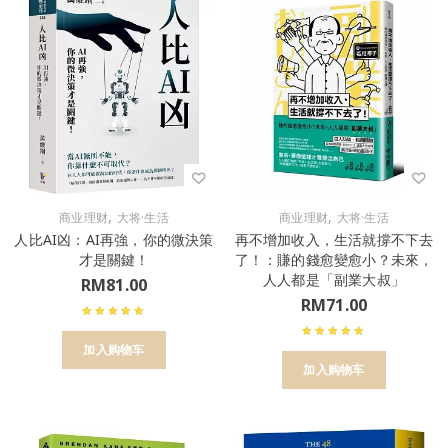
,
,
商业理财
大将·生活
商业理财
大将·生活
人比AI凶：AI再強，你的微決策
再不增加收入，生活就撐不下去
才是關鍵！
了！：賺的錢愈變愈小？未來，
人人都是「副業大叔」
RM
81.00
RM
71.00
加入购物车
加入购物车