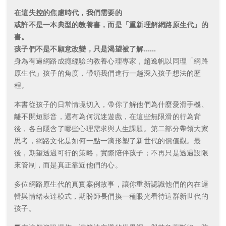
在這失控的焦慮時代，我們需要的
或許不是一本典型的教養書，而是「重新理解網路原生代」的
書。
孩子們不是不願意改變，只是渴望被了解……
身為有過網路成癮經驗的教養心理專家，趙逸帆以同理「網路
原生代」孩子的角度，帶領我們進行一趟深入孩子想法的歷
程。
本書從孩子的日常情境切入，帶你了解他們為什麼愛滑手機、
離不開短影音，還有為何沉迷遊戲，在這些無限滑的行為背
後，各自隱含了哪些心理需求與人生課題。第二部分帶領大家
思考，網路文化是如何一點一滴形塑了新世代的價值觀。最
後，期望透過可行的策略，實際陪伴孩子；不再只是透過設限
來管制，而是真正靠近他們的心。
多位網路原生代的真實案例故事，讓你重新認識他們的內在邏
輯與情緒表達模式，期盼師長們換一種眼光看待這群新世代的
孩子。