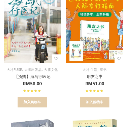
,
,
,
大将FUSE
大将出版品
大将文化
大将·生活
童书
【预购】海岛行医记
朋友之书
RM
58.00
RM
51.00
加入购物车
加入购物车