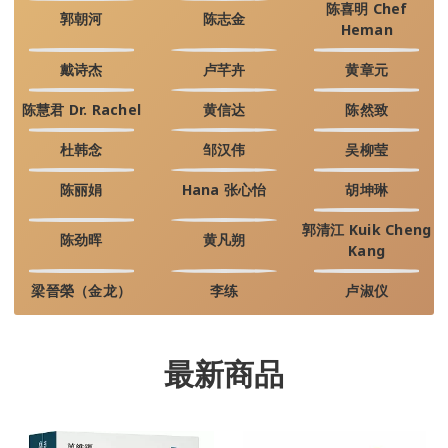
陈喜明 Chef
郭朝河
陈志金
Heman
戴诗杰
卢芊卉
黄章元
陈慧君 Dr. Rachel
黄信达
陈然致
杜韩念
邹汉伟
吴柳莹
陈丽娟
Hana 张心怡
胡坤琳
郭清江 Kuik Cheng
陈劲晖
黄凡朔
Kang
梁晉榮（金龙）
李练
卢淑仪
最新商品