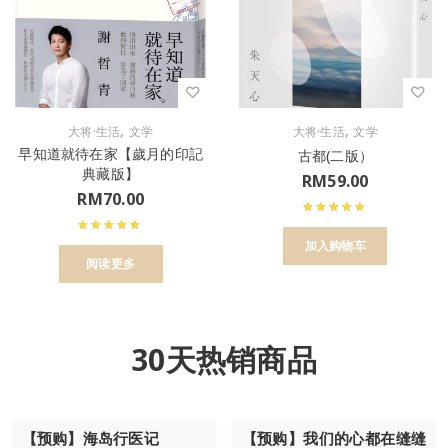
,
,
大将·生活
文学
大将·生活
文学
早知道就待在家【歲月的印記
古都(二版）
典藏版】
RM
59.00
RM
70.00
加入购物车
阅读更多
30天热销商品
【预购】海岛行医记
【预购】我们的心都在缝缝