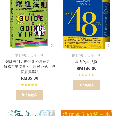
,
,
商业理财
大将·生活
商业理财
大将·生活
爆紅法則：抓住 3 秒注意力，
權力的48法則
解構百萬流量的「漲粉公式」與
RM
136.00
底層演算法
RM
85.00
加入购物车
加入购物车