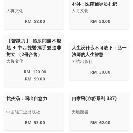
补补：医院辅导员札记
大将文化
大将文化
RM
58.00
RM
50.00
【醫識力】 泌尿問題不尷
尬 + 中西雙醫攜手並進非
人生没什么不可放下：弘一
對立 （2冊合售）
法师的人生智慧
大将文化
团结出版社
RM
120.00
RM
30.00
RM
99.00
抗炎汤：喝出自愈力
自家飛(亦舒系列 337)
中国轻工业出版社
天地圖書
RM
53.00
RM
62.00