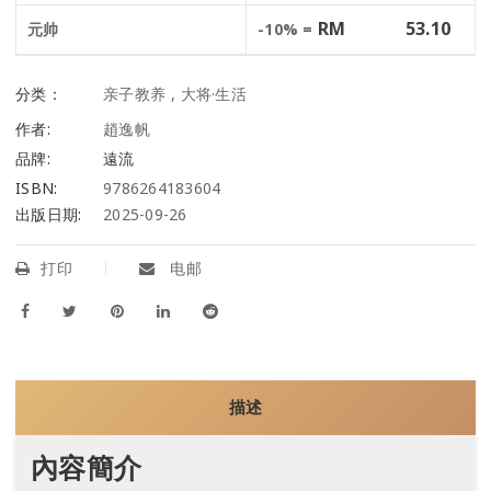
RM
53.10
元帅
-10% =
分类：
亲子教养
,
大将·生活
作者:
趙逸帆
品牌:
遠流
ISBN:
9786264183604
出版日期:
2025-09-26
打印
电邮
描述
內容簡介