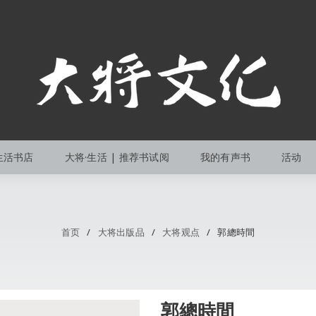
生活书店
大将·生活 | 推荐书试阅
我的有声书
活动
首页
/
大将出版品
/
大将观点
/
郭總時間
郭總時間