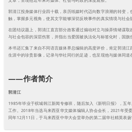
文章，呈现他近年来对媒体、社会与时政的深度观察。
郭清江投身媒体行业四十载，亲历纸媒时代迈向数字浪潮的转变，
触，掌握多元视角，使其文字能够深切反映事件的真实情境与社会
在团结议题上，郭清江直言部分政客通过煽动对立与操弄情绪谋取政
与社会包容的深层伤害，并指出当爱国被执法化与标签化时，国旗
本书还汇集了来自不同语言媒体界总编辑的高度评价，肯定郭清江
生涯中的珍贵影像，记录与华社同行的足迹，也呈现他与媒体同道
——作者简介
郭清江
1985年毕业于槟城韩江新闻专修班，随后加入《新明日报》，五
工作。2018年当选马来西亚华文媒体编辑人协会会长，2021年受委
同年12月11日，于马来西亚中华大会堂举办的第二届华社精英表