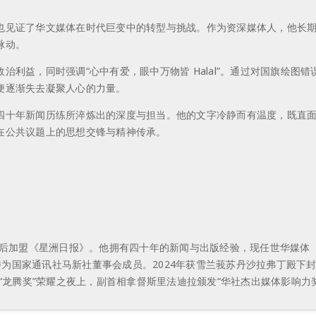
也见证了华文媒体在时代巨变中的转型与挑战。作为资深媒体人，他长
脉动。
治利益，同时强调“心中有爱，眼中万物皆 Halal”。通过对国旗绘图
便逐渐失去凝聚人心的力量。
四十年新闻历练所淬炼出的深度与担当。他的文字冷静而有温度，既直
在公共议题上的思想交锋与精神传承。
年后加盟《星洲日报》。他拥有四十年的新闻与出版经验，现任世华媒体
为国家通讯社马新社董事会成员。2024年获雪兰莪苏丹沙拉弗丁殿下封赐 D
扬“龙腾奖”荣耀之夜上，副首相拿督斯里法迪拉颁发“华社杰出媒体影响