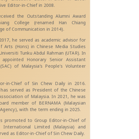
e Editor-in-Chief in 2008.
eceived the Outstanding Alumni Award
iang College (renamed Han Chiang
ege of Communication in 2014).
017, he served as academic advisor for
f Arts (Hons) in Chinese Media Studies
niversiti Tunku Abdul Rahman (UTAR). In
appointed Honorary Senior Assistant
(SAC) of Malaysia’s People's Volunteer
or-in-Chief of Sin Chew Daily in 2016.
 has served as President of the Chinese
Association of Malaysia. In 2021, he was
board member of BERNAMA (Malaysian
Agency), with the term ending in 2025.
s promoted to Group Editor-in-Chief of
 International Limited (Malaysia) and
rved as Editor-in-Chief of Sin Chew Daily.