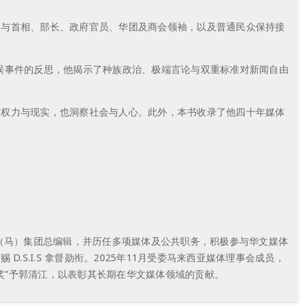
期与首相、部长、政府官员、华团及商会领袖，以及普通民众保持接
错误事件的反思，他揭示了种族政治、极端言论与双重标准对新闻自由
面权力与现实，也洞察社会与人心。此外，本书收录了他四十年媒体
（马）集团总编辑，并历任多项媒体及公共职务，积极参与华文媒体
.S.I.S 拿督勋衔。2025年11月受委马来西亚媒体理事会成员，
力奖”予郭清江，以表彰其长期在华文媒体领域的贡献。