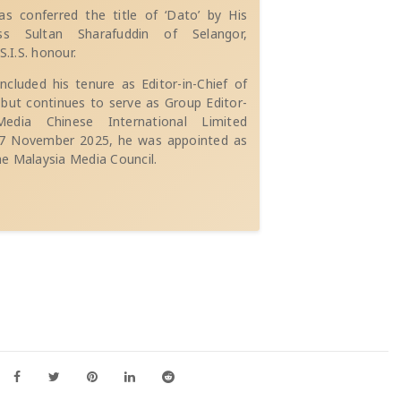
s conferred the title of ‘Dato’ by His
ss Sultan Sharafuddin of Selangor,
S.I.S. honour.
ncluded his tenure as Editor-in-Chief of
 but continues to serve as Group Editor-
Media Chinese International Limited
n 7 November 2025, he was appointed as
e Malaysia Media Council.