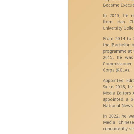
Became Executiv
In 2013, he r
from Han Ch
University Coll
From 2014 to 2
the Bachelor o
programme at U
2015, he was 
Commissioner 
Corps (RELA).
Appointed Edit
Since 2018, he
Media Editors 
appointed a 
National News 
In 2022, he wa
Media Chinese
concurrently se