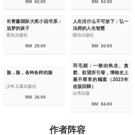
RM
62.00
RM
62.00
长青藤国际大奖小说书系：
人生没什么不可放下：弘一
追梦的孩子
法师的人生智慧
晨光出版社
团结出版社
RM
29.00
RM
30.00
羽毛賊：一樁由執念、貪
脸，脸，各种各样的脸
婪、欲望所引發，博物史上
最不尋常的竊案（2025年
改版回歸）
少年儿童出版社
台湾出版
RM
26.00
RM
84.00
作者阵容