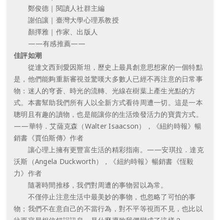
鄭俊德｜閱讀人社群主編
謝伯讓｜臺灣大學心理系教授
顏擇雅｜作家、出版人
——有感推薦——
佳評如潮
從達文西到愛因斯坦，歷史上最具創意思想家的一個特點
是，他們能夠重新審視並驚嘆大多數人已經不再注意的日常事
物：迷人的穹蒼、時光的流轉、光線在樹葉上產生光點的方
式。本書幫助我們所有人以全新方式看待周遭一切。這是一本
聰明且有趣的讀物，也是能讓你的生活煥發活力的寶貴方式。
——華特．艾薩克森（Walter Isaacson），《紐約時報》暢
銷書《賈伯斯傳》作者
讓心理上擁有更豐富生活的精彩指南。——安琪拉．達克
沃斯（Angela Duckworth），《紐約時報》暢銷書《恆毅
力》作者
隨著時間推移，我們對周遭的事物習以為常。
不僅停止注意生活中最美妙的事物，也忽略了可怕的事
物；我們不在意自己的不當行為，對不平等視而不見，也比以