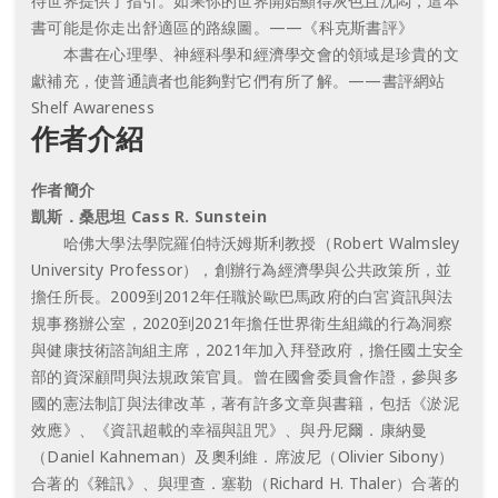
待世界提供了指引。如果你的世界開始顯得灰色且沈悶，這本
書可能是你走出舒適區的路線圖。——《科克斯書評》
本書在心理學、神經科學和經濟學交會的領域是珍貴的文
獻補充，使普通讀者也能夠對它們有所了解。——書評網站
Shelf Awareness
作者介紹
作者簡介
凱斯．桑思坦 Cass R. Sunstein
哈佛大學法學院羅伯特沃姆斯利教授（Robert Walmsley
University Professor），創辦行為經濟學與公共政策所，並
擔任所長。2009到2012年任職於歐巴馬政府的白宮資訊與法
規事務辦公室，2020到2021年擔任世界衛生組織的行為洞察
與健康技術諮詢組主席，2021年加入拜登政府，擔任國土安全
部的資深顧問與法規政策官員。曾在國會委員會作證，參與多
國的憲法制訂與法律改革，著有許多文章與書籍，包括《淤泥
效應》、《資訊超載的幸福與詛咒》、與丹尼爾．康納曼
（Daniel Kahneman）及奧利維．席波尼（Olivier Sibony）
合著的《雜訊》、與理查．塞勒（Richard H. Thaler）合著的