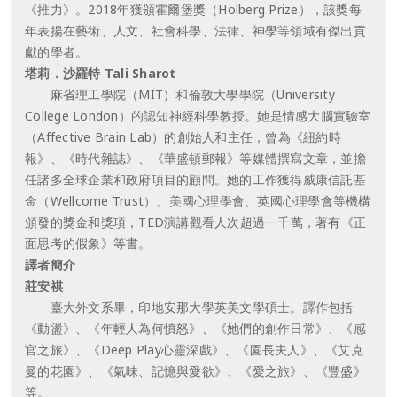
《推力》。2018年獲頒霍爾堡獎（Holberg Prize），該獎每
年表揚在藝術、人文、社會科學、法律、神學等領域有傑出貢
獻的學者。
塔莉．沙羅特 Tali Sharot
麻省理工學院（MIT）和倫敦大學學院（University
College London）的認知神經科學教授。她是情感大腦實驗室
（Affective Brain Lab）的創始人和主任，曾為《紐約時
報》、《時代雜誌》、《華盛頓郵報》等媒體撰寫文章，並擔
任諸多全球企業和政府項目的顧問。她的工作獲得威康信託基
金（Wellcome Trust）、美國心理學會、英國心理學會等機構
頒發的獎金和獎項，TED演講觀看人次超過一千萬，著有《正
面思考的假象》等書。
譯者簡介
莊安祺
臺大外文系畢，印地安那大學英美文學碩士。譯作包括
《動盪》、《年輕人為何憤怒》、《她們的創作日常》、《感
官之旅》、《Deep Play心靈深戲》、《園長夫人》、《艾克
曼的花園》、《氣味、記憶與愛欲》、《愛之旅》、《豐盛》
等。