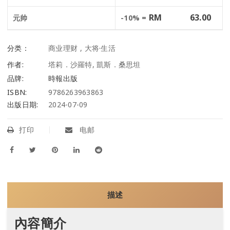
RM
63.00
元帅
-10% =
分类：
商业理财
,
大将·生活
作者:
塔莉．沙羅特, 凱斯．桑思坦
品牌:
時報出版
ISBN:
9786263963863
出版日期:
2024-07-09
打印
电邮
描述
內容簡介