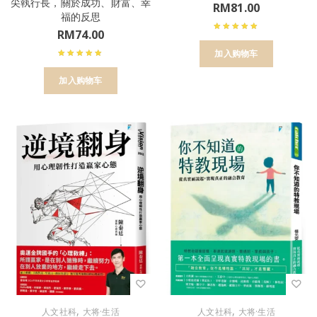
尖執行長，關於成功、財富、幸
RM
81.00
福的反思
RM
74.00
加入购物车
加入购物车
,
,
人文社科
大将·生活
人文社科
大将·生活