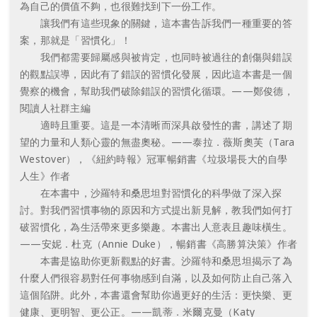
為自己的價值不夠，也很難找到下一份工作。
讓我們有這些現象的關鍵，這本書告訴我們一種重要的答
案，那就是「習慣化」！
我們都需要歸屬感與被肯定，也同時被過往的創傷與錯誤
的觀點誤導，因此有了錯誤的習慣化發展，因此這本書是一個
覺察的機會，幫助我們破除錯誤的習慣化循環。——鄭俊德，
閱讀人社群主編
適時且重要。這是一本清晰而深具啟發性的書，講述了期
望的力量和人類心靈的無盡奧秘。——泰拉．薇斯奧芙（Tara
Westover），《紐約時報》冠軍暢銷書《垃圾場長大的自學
人生》作者
在本書中，沙羅特和桑思坦對習慣化的科學做了深入探
討。對我們習慣事物的原因和方式提出新見解，教我們如何打
破習慣化，為生活帶來更多樂趣。本書出人意表且趣味橫生。
——安妮．杜克（Annie Duke），暢銷書《高勝算決策》作者
本書是協助你更新觀點的好書。沙羅特和桑思坦揭示了為
什麼人們很容易對任何事物感到自滿，以及如何防止自己落入
這個陷阱。此外，本書還會幫助你過更好的生活：更快樂、更
健康、更明智、更公正。——凱蒂．米爾克曼（Katy