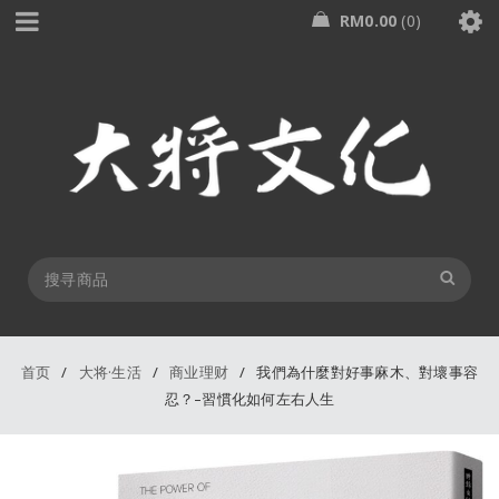
RM
0.00
0
首页
/
大将·生活
/
商业理财
/
我們為什麼對好事麻木、對壞事容
忍？–習慣化如何左右人生