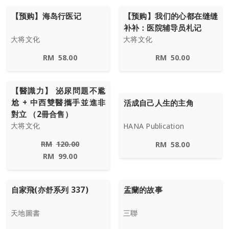
【预购】海岛行医记
【预购】我们的心都在缝缝
补补：医院辅导员札记
大将文化
大将文化
RM
58.00
RM
50.00
【醫識力】 泌尿問題不尷
尬 + 中西雙醫攜手並進非
活成自己人生的主角
對立 （2冊合售）
大将文化
HANA Publication
RM
120.00
RM
58.00
RM
99.00
自家飛(亦舒系列 337)
盂蘭的故事
天地圖書
三聯