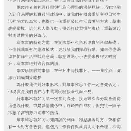
往更容易相信錯誤訊息。是什麼導致我們變成了這樣？
兩位作者將神經科學與行為心理學的深刻見解，巧妙地融
入到容易理解和實踐的建議中，讓我們有機會重新審視日常生
活裡的習以為常，也提供一個重新發現生活喜悅的方式：藉由
改變環境、規則和人際互動，得以打破習慣的枷鎖，重新燃起
對周遭世界的好奇心。
這本書的特別之處，在於跨學科視角和厚實的科學基礎，
不僅挑戰既有的思維模式，更啟發我們採取行動。如果你也渴
望在忙碌生活中找到意義，願意透過小小改變來獲得大幅提
升，這本書絕對適合你閱讀。
學習珍惜眼前事物，在平凡中尋找非凡。——劉奕酉，鉑
澈行銷顧問策略長
為什麼我們對好事麻木，對壞事容忍？你一定會先否定，
但現實是我們會在心中罵罵咧咧接著視而不見。
好事麻木就如同第一次拿到高分，接連幾次高分就會覺得
這也沒什麼。或是愛情關係中，終於告白成功，但交往一陣子
卻忘了當初努力追求的熱情。
壞事容忍就如同明知錯誤的關係，卻忍讓著對方，並相信
有一天對方會改變。也包括工作條件與薪資明明不合理，卻認