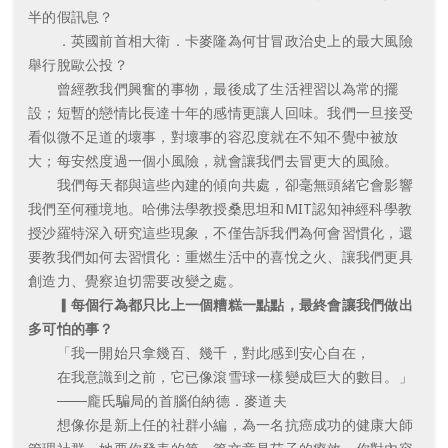
半的假訊息？
．英國前首相大衛．卡麥隆為何甘冒政治史上的最大風險
舉行脫歐公投？
曾經教我們興奮的事物，最後成了生活裡習以為常的擺
設；短暫的戀情比長達十年的感情更讓人回味。我們一旦接受
看似微不足道的壞事，對壞事的容忍度就在不知不覺中被放
大；每安然度過一個小風險，就會讓我們去冒更大的風險。
我們每天都與這些內建的傾向共處，卻毫無頭緒它會影響
我們至何種境地。哈佛法學教授桑思坦和MIT認知神經科學教
授沙羅特深入研究這些現象，不僅告訴我們為何會習慣化，還
要教我們如何去習慣化：重燃生活中的喜悅之火、讓我們更具
創造力、覺察迫切需要改變之處。
▎每個行為都只比上一個糟糕一點點，最終會讓我們做出
多可怕的事？
「我一開始只拿幾百、幾千，對此感到安心自在，
在我意識到之前，它已像滾雪球一樣變成巨大的數目。」
───龐氏騙局的首腦伯納德．麥道夫
想像你是新上任的社群小編，為一名抗癌成功的健康大師