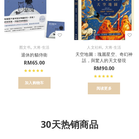
,
,
图文书
大将·生活
人文社科
大将·生活
天空地圖：瑰麗星空、奇幻神
退休的貓侍衛
話，與驚人的天文發現
RM
65.00
RM
90.00
加入购物车
阅读更多
30天热销商品