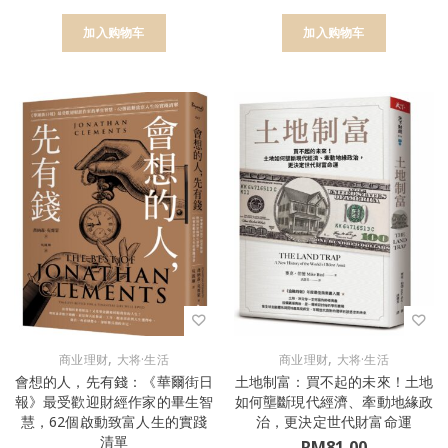
加入购物车
加入购物车
,
,
商业理财
大将·生活
商业理财
大将·生活
會想的人，先有錢：《華爾街日
土地制富：買不起的未來！土地
報》最受歡迎財經作家的畢生智
如何壟斷現代經濟、牽動地緣政
慧，62個啟動致富人生的實踐
治，更決定世代財富命運
清單
RM
81.00