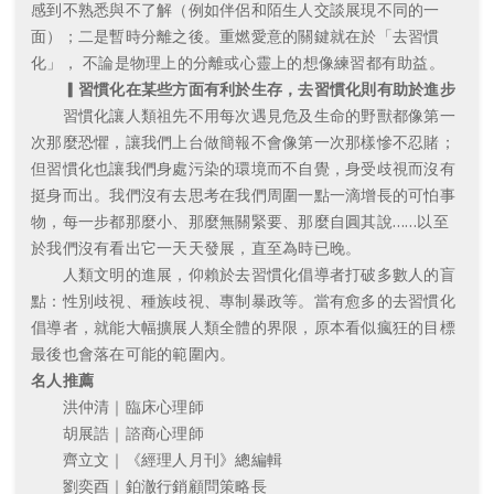
感到不熟悉與不了解（例如伴侶和陌生人交談展現不同的一
面）；二是暫時分離之後。重燃愛意的關鍵就在於「去習慣
化」， 不論是物理上的分離或心靈上的想像練習都有助益。
▎習慣化在某些方面有利於生存，去習慣化則有助於進步
習慣化讓人類祖先不用每次遇見危及生命的野獸都像第一
次那麼恐懼，讓我們上台做簡報不會像第一次那樣慘不忍賭；
但習慣化也讓我們身處污染的環境而不自覺，身受歧視而沒有
挺身而出。我們沒有去思考在我們周圍一點一滴增長的可怕事
物，每一步都那麼小、那麼無關緊要、那麼自圓其說……以至
於我們沒有看出它一天天發展，直至為時已晚。
人類文明的進展，仰賴於去習慣化倡導者打破多數人的盲
點：性別歧視、種族歧視、專制暴政等。當有愈多的去習慣化
倡導者，就能大幅擴展人類全體的界限，原本看似瘋狂的目標
最後也會落在可能的範圍內。
名人推薦
洪仲清｜臨床心理師
胡展誥｜諮商心理師
齊立文｜《經理人月刊》總編輯
劉奕酉｜鉑澈行銷顧問策略長