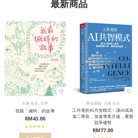
最新商品
,
,
大将·生活
文学
商业理财
大将·生活
工作者的AI共智模式：讓AI成為
我最「搣時」的故事
第二專長，加速專業升級，重塑
RM
43.00
競爭優勢
RM
77.00