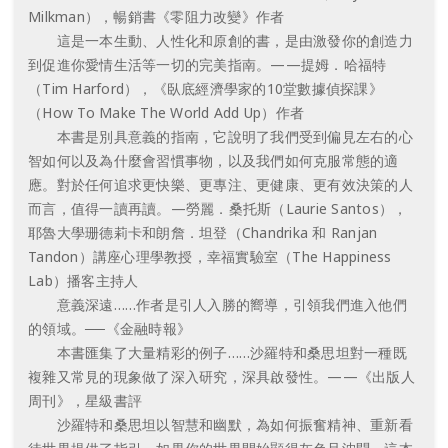
Milkman），暢銷書《零阻力改變》作者
這是一本生動、人性化和原創的書，是由激發你的創造力
到促進你愛情生活等一切的完美指南。——提姆．哈福特
（Tim Harford），《臥底經濟學家的10堂數據偵探課》
（How To Make The World Add Up）作者
本書是別具意義的指南，它說明了我們受到偏見左右的心
智如何以及為什麼會習慣事物，以及我們如何克服常態的適
應。對於任何追求更快樂、更專注、更健康、更有效決策的人
而言，值得一讀再讀。—勞麗．桑托斯（Laurie Santos），
耶魯大學珊德莉卡和朗詹．坦登（Chandrika 和 Ranjan
Tandon）講座心理學教授，幸福實驗室（The Happiness
Lab）播客主持人
意義深遠……作者是引人入勝的嚮導，引領我們進入他們
的領域。──《金融時報》
本書匯集了大量精彩的例子……沙羅特和桑思坦對一種既
複雜又常見的現象做了深入研究，深具啟發性。——《出版人
周刊》，星級書評
沙羅特和桑思坦以智慧和幽默，為如何振奮精神、重新看