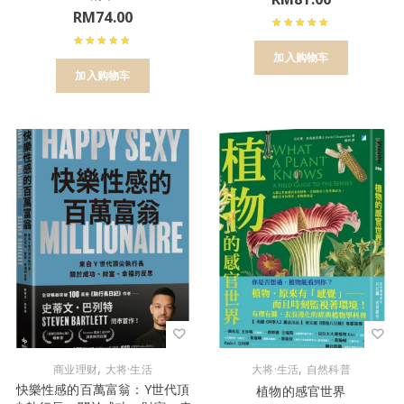
RM
74.00
加入购物车
加入购物车
,
,
商业理财
大将·生活
大将·生活
自然科普
快樂性感的百萬富翁：Y世代頂
植物的感官世界