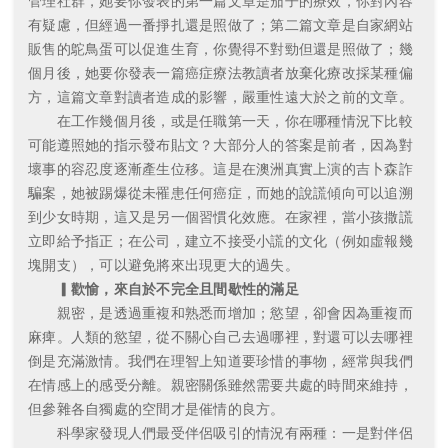
管理社群，她要你發表的第一篇文章是茄子的療效，你對內容
有疑慮，但經過一番掙扎還是照做了；第二篇文章是自家網站
販售的鴕鳥蛋可以促進生育，你覺得不對勁但還是照做了；幾
個月後，她要你發表一篇癌症療法教讀者放棄化療改採某種偏
方，這篇文章對讀者造成的影響，嚴重性遠大於之前的文章。
在工作幾個月後，或是任職第一天，你在哪種情況下比較
可能遵照她的指示發布貼文？大部分人的答案是前者，因為對
壞事的容忍度逐漸產生位移。這是在澳洲真實上演的吉卜森詐
騙案，她被踢爆從未罹患任何癌症，而她的說謊傾向可以追溯
到少女時期，這又是另一個習慣化效應。在家裡，當小孩撒謊
立即給予指正；在公司，建立不接受小謊的文化（例如虛報幾
塊開支），可以避免將來出現更大的過失。
▎歡愉，來自於不完全且間歇性的滿足
親密，是透過重複和熟悉而增加；慾望，卻會因為重複而
麻痺。人類的慾望，從不關心自己去過哪裡，對還可以去哪裡
倒是充滿激情。我們在理智上知道要珍惜的事物，經常與我們
在情感上的感受分離。親密關係雖然需要共處的時間來維持，
但參雜各自獨處的空間才是催情的良方。
科學家發現人們最受伴侶吸引的情況有兩種：一是對伴侶