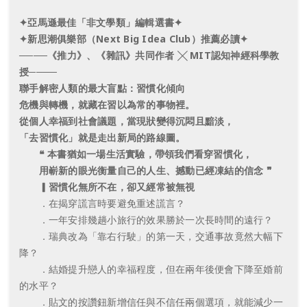
✦亞馬遜最佳「非文學類」編輯選書✦
✦新思潮俱樂部（Next Big Idea Club）推薦必讀✦
────《推力》、《雜訊》共同作者 ╳ MIT認知神經科學教
授────
聯手解密人類的最大盲點：習慣化傾向
危機與轉機，就藏在習以為常的事物裡。
從個人幸福到社會議題，當現狀變得沉悶且黯淡，
「去習慣化」就是走出新局的路線圖。
❝ 本書猶如一場生活實驗，帶領我們看穿習慣化，
用嶄新的眼光衡量自己的人生、撼動已經凍結的信念 ❞
▎習慣化無所不在，卻又經常被無視
．在揭穿謊言時要避免重述謊言？
．一年安排幾趟小旅行的效果勝於一次長時間的遠行？
．瑞典改為「靠右行駛」的第一天，交通事故竟然大幅下
降？
．結婚提升戀人的幸福程度，但在兩年後便會下降至婚前
的水平？
．貼文的按讚鈕新增信任與不信任兩個選項，就能減少一