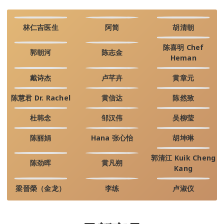
林仁吉医生
阿简
胡清朝
陈喜明 Chef
郭朝河
陈志金
Heman
戴诗杰
卢芊卉
黄章元
陈慧君 Dr. Rachel
黄信达
陈然致
杜韩念
邹汉伟
吴柳莹
陈丽娟
Hana 张心怡
胡坤琳
郭清江 Kuik Cheng
陈劲晖
黄凡朔
Kang
梁晉榮（金龙）
李练
卢淑仪