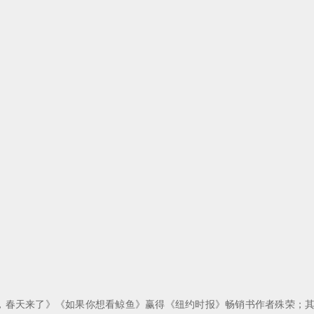
天来了》《如果你想看鲸鱼》赢得《纽约时报》畅销书作者殊荣；其新作Old