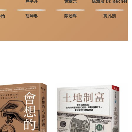
卢芊卉
黄章元
陈慧君 Dr. Rachel
心怡
胡坤琳
陈劲晖
黄凡朔