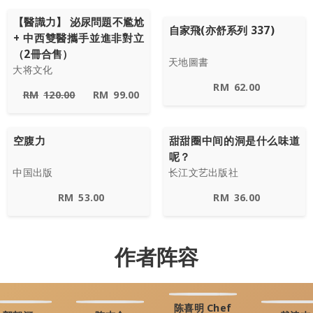
【醫識力】 泌尿問題不尷尬
自家飛(亦舒系列 337)
+ 中西雙醫攜手並進非對立
（2冊合售）
天地圖書
大将文化
RM
62.00
RM
120.00
RM
99.00
空腹力
甜甜圈中间的洞是什么味道
呢？
中国出版
长江文艺出版社
RM
53.00
RM
36.00
作者阵容
陈喜明 Chef