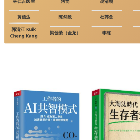
林仁吉医生
阿简
胡清朝
黄信达
陈然致
杜韩念
郭清江 Kuik
梁晉榮（金龙）
李练
Cheng Kang