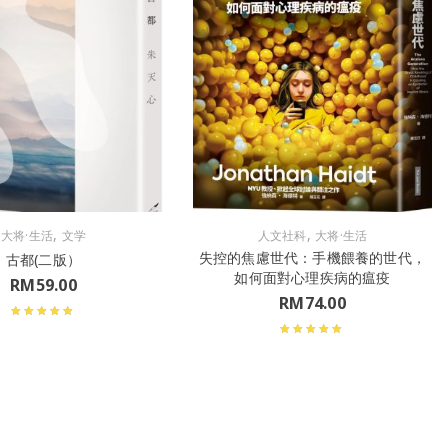
,
,
大将·生活
文学
人文社科
大将·生活
失控的焦慮世代：手機餵養的世代，
古都(二版）
如何面對心理疾病的瘟疫
RM
59.00
RM
74.00