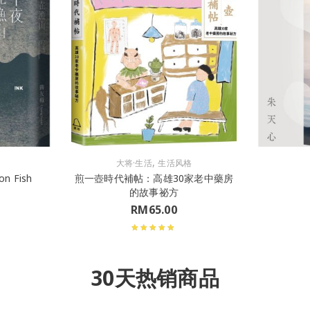
,
大将·生活
生活风格
n Fish
煎一壺時代補帖：高雄30家老中藥房
的故事祕方
RM
65.00
30天热销商品