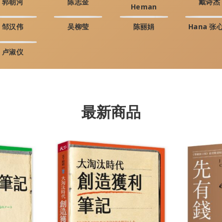
郭朝河
陈志金
戴诗杰
Heman
邹汉伟
吴柳莹
陈丽娟
Hana 张
卢淑仪
最新商品