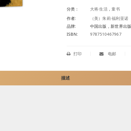
分类：
大将·生活
,
童书
作者:
（美）朱莉·福利亚诺
品牌:
中国出版
,
新世界出
ISBN:
9787510467967
打印
电邮
描述