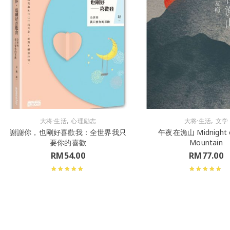
,
,
大将·生活
心理励志
大将·生活
文学
謝謝你，也剛好喜歡我：全世界我只
午夜在漁山 Midnight o
要你的喜歡
Mountain
RM
54.00
RM
77.00