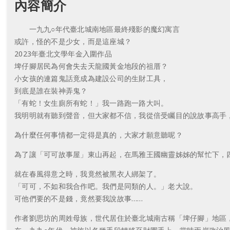
內容簡介
一九九○年代臺北城南地區最終殘影的魔幻寓言
或許，怪的不是少女，而是這座城？
2023年臺北文學年金入圍作品
埤仔腳居民為何會失去天龍國黃金地段的祖厝？
小女孩的連篇鬼話竟成為建設公司的生財工具，
到底是誰在裝神弄鬼？
「有蛇！女生廁所有蛇！」我一路跑一路大叫。
我明明就有聽到聲音，但大家都不信，我從倍受矚目的說故事高手
為什麼任何事情都一定得是真的，大家才願意聽呢？
為了讓「可可故事屋」東山再起，在馬雅王國幽靈姊姊的幫忙下，
就在春風得意之時，我竟然被黑衣人綁架了。
「可可，不如和我合作吧。我們是同類的人。」老大說。
可他們要的不是錢，竟然要我說故事……
作者劉思坊的周姓母族，世代居住於臺北城南古稱「埤仔腳」地區