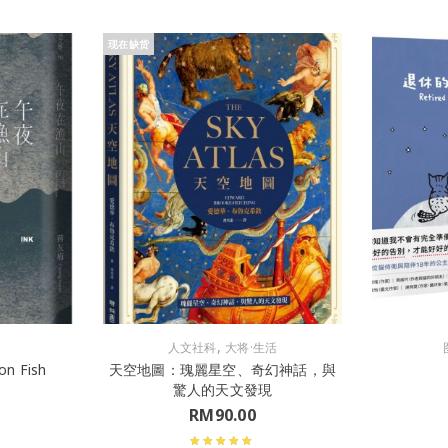
现在缺货
,
人文社科
大将·生活
n Fish
天空地圖：瑰麗星空、奇幻神話，與
驚人的天文發現
RM
90.00