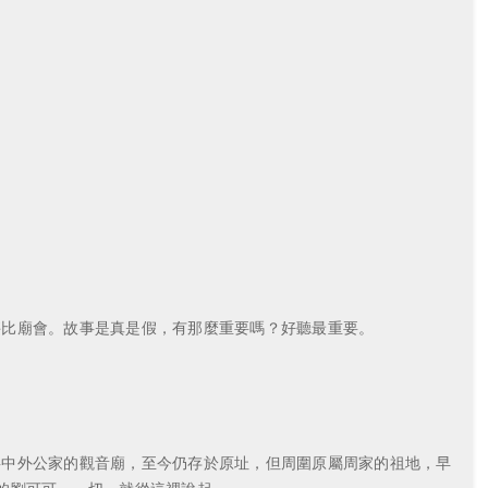
堪比廟會。故事是真是假，有那麼重要嗎？好聽最重要。
事中外公家的觀音廟，至今仍存於原址，但周圍原屬周家的祖地，早