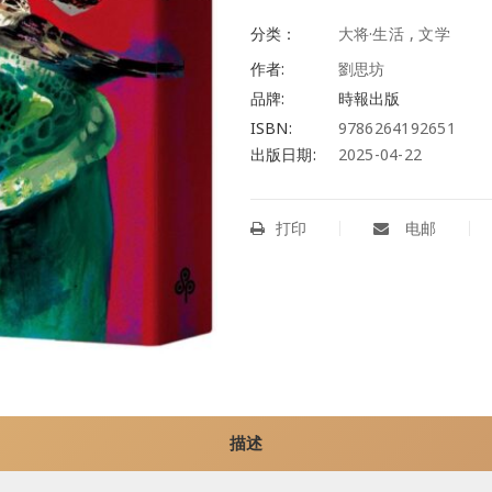
分类：
大将·生活
,
文学
作者:
劉思坊
品牌:
時報出版
ISBN:
9786264192651
出版日期:
2025-04-22
打印
电邮
描述