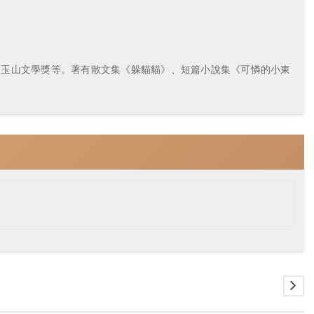
、玉山文學獎等。著有散文集《躲貓貓》、短篇小說集《可憐的小東