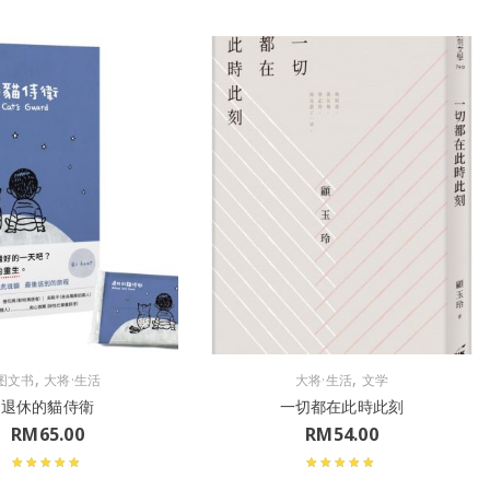
,
,
图文书
大将·生活
大将·生活
文学
退休的貓侍衛
一切都在此時此刻
RM
65.00
RM
54.00