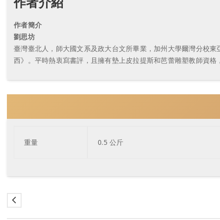
作者介紹
作者簡介
劉思坊
臺灣臺北人，師大國文系及政大台文所畢業，加州大學爾灣分校東
西》。平時熱衷寫書評，且擁有墊上皮拉提斯和芭蕾雕塑教師資格
重量
0.5 公斤