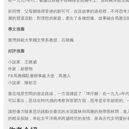
在一九九○年代，被施以各種手段轉移至財團手上。當時兩岸政治
於同懠、父母關係裡受挫的劉可可，在說故事的過程裡，不停思考
層的晉退流動，對理想的家庭，產生了各種想像。故事融合馬雅古
專文推薦
臺灣師範大學國文學系教授．石曉楓
好評推薦
小說家．王聰威
作家．郝譽翔
FB馬雅國駐臺辦事處大使．馬雅人
小說家．陳柏言
臺北地景空間的遊走路線，一方面捕捉了「埤仔腳」在一九九○年
可以看出，思坊在時代感的考察與形塑方面，思考是非常細密的。
讓想像力隨著思坊跳動在臺北的水泥叢林與馬雅的熱帶雨林間，進
的精采探險，串起太平洋兩岸跨越時空的友情。身為古代文明愛好