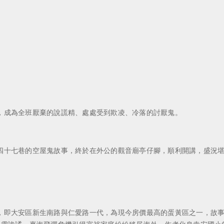
，成為全班厭棄的說謊精、處處受到欺凌、冷落的討厭鬼。
四十七巷的空屋鬼故事，終於在外公的觀音廟亭仔腳，順利開講，盛況
，即大安區新生南路與仁愛路一代，為現今房價最高的蛋黃區之一，故