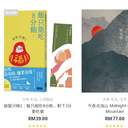
现在缺货
,
,
大将·生活
心理励志
大将·生活
文学
銀髮川柳2：飯只能吃8分飽，剩下2分
午夜在漁山 Midnight o
要吃藥
Mountain
RM
39.00
RM
77.00