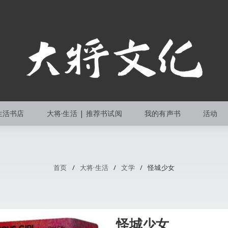
生活书店
大将·生活 | 推荐书试阅
我的有声书
活动
首页
/
大将·生活
/
文学
/
怪城少女
怪城少女