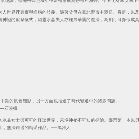
風雲詭譎，臺海飛彈危機引得富裕家庭紛紛移居海外。作者化身幸安國小
大人世界裡真實與虛構的歧義。隨著父母在臺北縣市中遷居、看房，以
國神祕的獻祭儀式，幽靈水晶夫人亦施展華麗的魔法，為劉可可弄假成
代中期的懷舊殘影，另一方面也推進了時代變遷中的諸多問題。
──石曉楓
入水晶女士與可可的怪談世界，來場神祕不可知的探險。臺灣第一本以
者，無法錯過的精采作品。──馬雅人