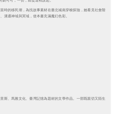
的劉可可，一切，就從這裡說起。
及當時的移民潮，為找故事素材在臺北城南穿梭探險，她看見社會階
真、溝通神域與冥域，使本書充滿魔幻色彩。
貝里斯、馬雅文化、臺灣記憶為題材的文學作品。一部既親切又陌生