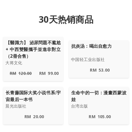
30天热销商品
【醫識力】 泌尿問題不尷尬
抗炎汤：喝出自愈力
+ 中西雙醫攜手並進非對立
（2冊合售）
中国轻工业出版社
大将文化
RM
53.00
RM
120.00
RM
99.00
长青藤国际大奖小说书系:宇
生命中的一切：漫畫西蒙波
宙最后一本书
娃
晨光出版社
台湾出版
RM
20.00
RM
105.00