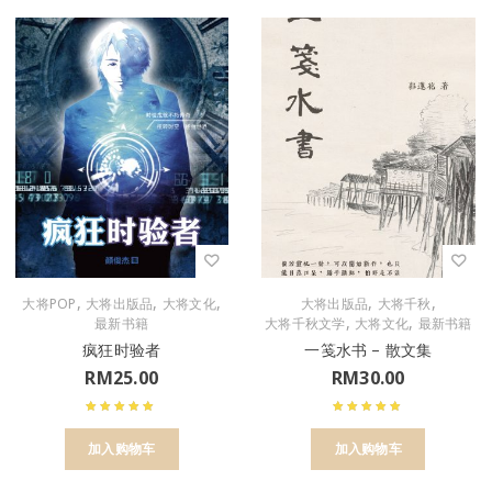
,
,
,
,
,
大将POP
大将出版品
大将文化
大将出版品
大将千秋
,
,
最新书籍
大将千秋文学
大将文化
最新书籍
疯狂时验者
一笺水书 – 散文集
RM
25.00
RM
30.00
加入购物车
加入购物车