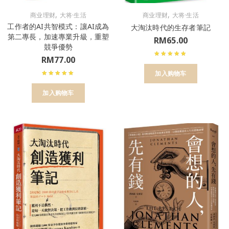
,
,
商业理财
大将·生活
商业理财
大将·生活
工作者的AI共智模式：讓AI成為
大淘汰時代的生存者筆記
第二專長，加速專業升級，重塑
RM
65.00
競爭優勢
RM
77.00
加入购物车
加入购物车