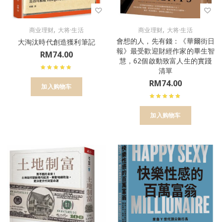
,
,
商业理财
大将·生活
商业理财
大将·生活
會想的人，先有錢：《華爾街日
大淘汰時代創造獲利筆記
報》最受歡迎財經作家的畢生智
RM
74.00
慧，62個啟動致富人生的實踐
清單
RM
74.00
加入购物车
加入购物车