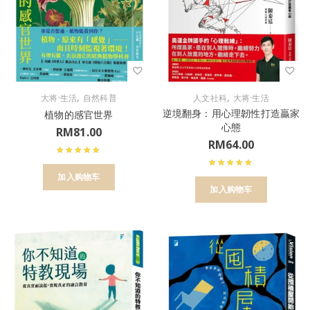
,
,
大将·生活
自然科普
人文社科
大将·生活
逆境翻身：用心理韌性打造贏家
植物的感官世界
心態
RM
81.00
RM
64.00
加入购物车
加入购物车