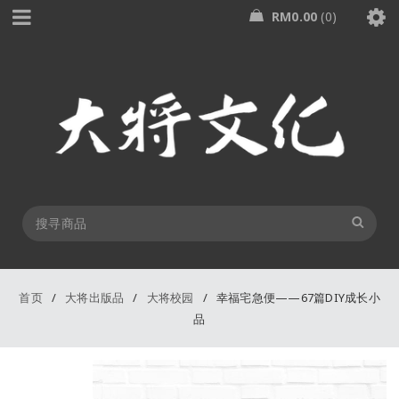
RM
0.00
0
首页
/
大将出版品
/
大将校园
/
幸福宅急便——67篇DIY成长小
品