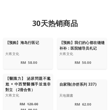
30天热销商品
【预购】海岛行医记
【预购】我们的心都在缝缝
补补：医院辅导员札记
大将文化
大将文化
RM
58.00
RM
50.00
【醫識力】 泌尿問題不尷
尬 + 中西雙醫攜手並進非
自家飛(亦舒系列 337)
對立 （2冊合售）
大将文化
天地圖書
RM
120.00
RM
62.00
RM
99.00