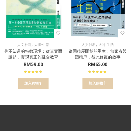
,
,
人文社科
大将·生活
人文社科
大将·生活
你不知道的特教現場：從真實面
從囤積屋開始的重生：無家者與
說起，實現真正的融合教育
囤積戶，彼此修復的故事
RM
59.00
RM
65.00
加入购物车
加入购物车