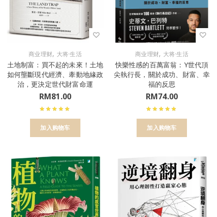
,
,
商业理财
大将·生活
商业理财
大将·生活
土地制富：買不起的未來！土地
快樂性感的百萬富翁：Y世代頂
如何壟斷現代經濟、牽動地緣政
尖執行長，關於成功、財富、幸
治，更決定世代財富命運
福的反思
RM
81.00
RM
74.00
加入购物车
加入购物车