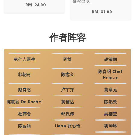
台湾出版
RM
24.00
RM
81.00
作者阵容
林仁吉医生
阿简
胡清朝
陈喜明 Chef
郭朝河
陈志金
Heman
戴诗杰
卢芊卉
黄章元
陈慧君 Dr. Rachel
黄信达
陈然致
杜韩念
邹汉伟
吴柳莹
陈丽娟
Hana 张心怡
胡坤琳