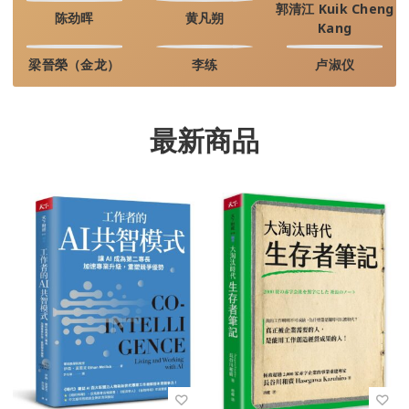
郭清江 Kuik Cheng
陈劲晖
黄凡朔
Kang
梁晉榮（金龙）
李练
卢淑仪
最新商品