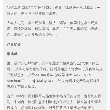
我们常将“幸福”二字挂在嘴边，但要具体描绘什么是幸福，一
时之间，也不见得能够说得清楚。
人与人之间，会出现伤害、排挤、诬陷、但同时也会出现真
爱、温暖及真诚，所以幸福并非发生在了无人烟的荒山野岭，
而是出现在人际复杂的大染缸中。
作者简介
李成就
生于霹雳州山城怡保。高中毕业后承接家业“安全气喉有限公
司”，从事化学室喉管工程。随后开始投入青少年心灵咨询与成
长激励服务，并于2018年修毕“教牧学博士”学位（STM,
Seminari Theoloji Malaysia），论文专研社交网络与群体生
态相关范畴之课题。
曾于《学海》周刊撰写与品格和幸福有关的专栏，也曾到东西
马、中港台、澳洲和意大利等地担任演讲人。擅长群体生涯发
展规划、领袖激励与训练，以及团队品格塑造与活动策划。