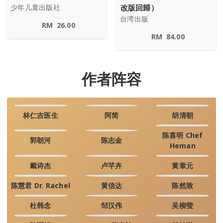
改版回歸）
少年儿童出版社
台湾出版
RM
26.00
RM
84.00
作者阵容
林仁吉医生
阿简
胡清朝
陈喜明 Chef
郭朝河
陈志金
Heman
戴诗杰
卢芊卉
黄章元
陈慧君 Dr. Rachel
黄信达
陈然致
杜韩念
邹汉伟
吴柳莹