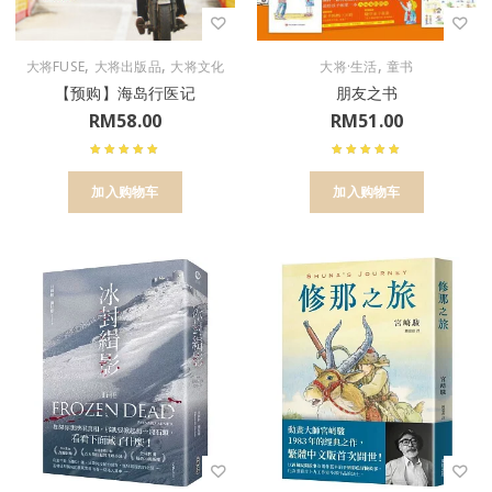
,
,
,
大将FUSE
大将出版品
大将文化
大将·生活
童书
【预购】海岛行医记
朋友之书
RM
58.00
RM
51.00
加入购物车
加入购物车