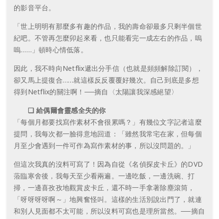
的影音平台。
「世上明明有那麼多有趣的作品，我的壽命卻最多只剩半個世
紀吧。不管再怎麼卯起來看，也只能看完一成左右的作品，嗚
嗚……」頓時心情低落。
因此，我不時向Netflix遞出分手信（也就是頻頻解除訂閱），
卻又馬上提復合……就這樣反反覆覆好幾次。自己到底是多想
得到Netflix的關注啊！──摘自〈太陽讓我深感絕望〉
❑ 給偶爾會靈感全失的你
「每個月都要找寫作素材不會很累嗎？」有幾位文字記者這麼
提問，我每次都一臉得意地回道：「雖然我常宅在家，但每個
月至少會遇到一件可作為寫作素材的事，所以沒問題的。」
但這次我真的沒料可寫了！因為自從《名偵探皮卡丘》的DVD
蒞臨寒舍後，我每天至少看兩遍。一邊吃飯，一邊洗碗、打
掃，一邊喜孜孜地觀賞皮卡丘，還不時一手拿著除塵滾筒，
「呀呀呀呀啊～」地興奮怪叫。這樣的生活別說出門了，就連
和別人見面都不太可能，所以沒料可寫也是理所當然。──摘自