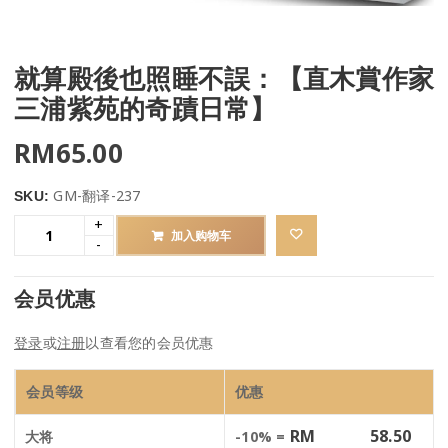
就算殿後也照睡不誤：【直木賞作家
三浦紫苑的奇蹟日常】
RM
65.00
GM-翻译-237
SKU:
加入购物车
会员优惠
登录
或
注册
以查看您的会员优惠
会员等级
优惠
RM
58.50
大将
-10% =