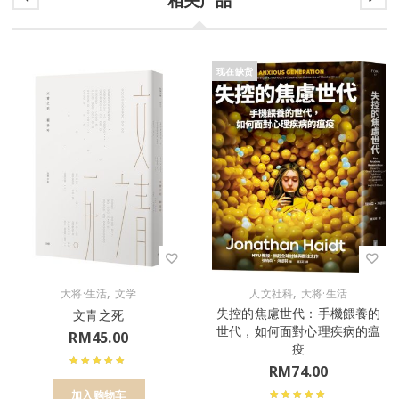
现在缺货
,
,
大将·生活
文学
人文社科
大将·生活
失控的焦慮世代：手機餵養的
文青之死
世代，如何面對心理疾病的瘟
RM
45.00
疫
RM
74.00
加入购物车