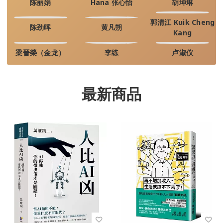
陈丽娟
Hana 张心怡
胡坤琳
郭清江 Kuik Cheng
陈劲晖
黄凡朔
Kang
梁晉榮（金龙）
李练
卢淑仪
最新商品