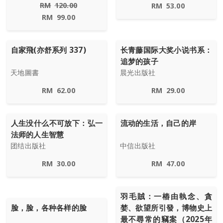
RM
120.00
RM
53.00
RM
99.00
自家飛(亦舒系列 337)
长青藤国际大奖小说书系：
追梦的孩子
天地圖書
晨光出版社
RM
62.00
RM
29.00
人生没什么不可放下：弘一
流动的生活，自己的岸
法师的人生智慧
团结出版社
中信出版社
RM
30.00
RM
47.00
羽毛賊：一樁由執念、貪
脸，脸，各种各样的脸
婪、欲望所引發，博物史上
最不尋常的竊案（2025年