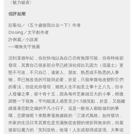
〈魅力破表〉
佳評如潮
彭菊仙／《五十歲後我出去一下》作者
Dooing／文字創作者
許俐葳／小說家
──嘴角失守推薦
活到某個年紀，你欣快地以為自己仍有無限可能，但有時候卻
發現，其實自己很多部分早已經演化得比孔固力（混凝土）更
堅不可改，不只自己，連家人、朋友、熟悉或不熟悉的人事
物，早已無改造的可能與必要，於是，只能卑微地改變對它們
的看法，但從此你發現，雖然人生不如意之事十之八九，但令
人發噱之事，卻十有十五，因為每件芝麻綠豆大的小事，稍微
調整一下視角，平均能讓人感受至少1.5個笑點，於是，又能繼
續過著悲歡交織的平凡小日子。這是一般俗人都能做到的事
哦，怎麼做呢？來觀摩毫無濾鏡的「三浦式風格」如何發功，
作家的生活日常其實也是充滿無從改變的挫折與無奈的，但最
後卻以魔力的「笑到並軌」收場！人生或順境或逆境、大事或