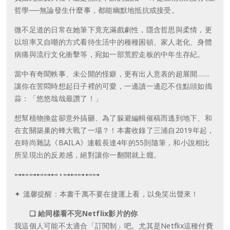
哲學──無論發生什麼事，都能幽默地抵抗或接受。
微不足道的日常在她筆下竟充滿戲劇性，隱含哲思與柔情，更
以坦率又自嘲的方式看待生活中的種種困頓、家人老化、身體
病痛與流行文化衝擊等，宛如一部荒腔走板的中年生存紀。
當中有奇聞軼事、未公開的怪癖，更有出人意表的超展開……
讓你在苦悶時想起日子裡的可愛，一邊讀一邊忍不住點頭如搗
蒜：「悠悠哉哉最讚了！」
想幫植物換盆卻意外搞砸、為了躲避編輯催稿而逃到地下、和
在玄關築巢的蜂大戰了一場？！本書收錄了三浦自2019年起，
在時尚雜誌《BAILA》連載長達4年的55則隨筆，和小說相比
所呈現出的反差感，絕對讓你一翻開就上癮。
⊶⊷⊶⊷⊶⊷⋆⊶⊷⊶⊷⊶
✦ 溫馨提醒：本書千萬不要在捷運上看，以免笑出聲來！
❑ 給同樣看不完Netflix影片的你
我這個人可能不太適合「訂閱制」吧。尤其是Netflix這種付費