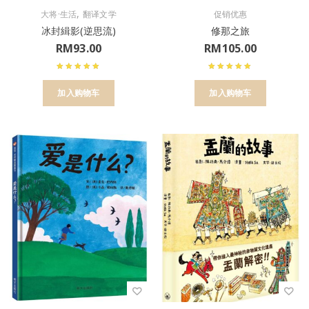
,
大将·生活
翻译文学
促销优惠
冰封緝影(逆思流)
修那之旅
RM
93.00
RM
105.00
加入购物车
加入购物车