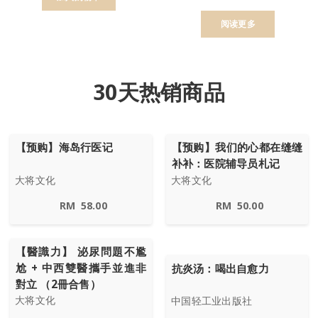
阅读更多
30天热销商品
【预购】海岛行医记
【预购】我们的心都在缝缝
补补：医院辅导员札记
大将文化
大将文化
RM
58.00
RM
50.00
【醫識力】 泌尿問題不尷
尬 + 中西雙醫攜手並進非
抗炎汤：喝出自愈力
對立 （2冊合售）
大将文化
中国轻工业出版社