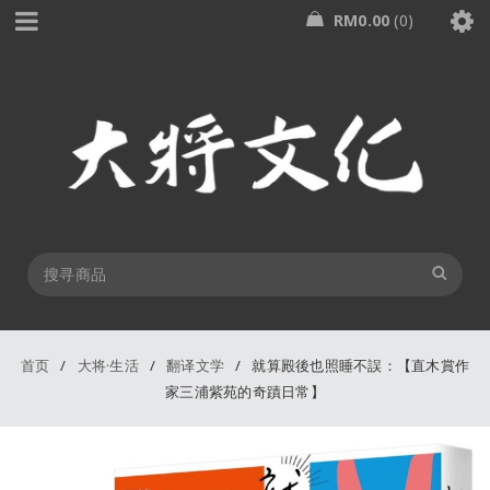
RM
0.00
0
首页
/
大将·生活
/
翻译文学
/
就算殿後也照睡不誤：【直木賞作
家三浦紫苑的奇蹟日常】