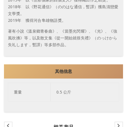
2018年 以《野花通信》（ののはな通信，暫譯）獲島清戀愛
文學獎。
2019年 獲得河合隼雄物語獎。
著有小說《溫泉鄉青春曲》、《當墨光閃耀》、《光》、《強
風吹拂》等，以及散文集《從一開始就很失禮》（のっけから
失礼します，暫譯）等多部作品。
其他信息
重量
0.5 公斤
相关产品