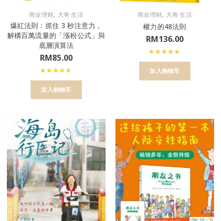
,
,
商业理财
大将·生活
商业理财
大将·生活
爆紅法則：抓住 3 秒注意力，
權力的48法則
解構百萬流量的「漲粉公式」與
RM
136.00
底層演算法
RM
85.00
加入购物车
加入购物车