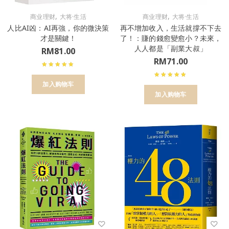
,
,
商业理财
大将·生活
商业理财
大将·生活
人比AI凶：AI再強，你的微決策
再不增加收入，生活就撐不下去
才是關鍵！
了！：賺的錢愈變愈小？未來，
人人都是「副業大叔」
RM
81.00
RM
71.00
加入购物车
加入购物车