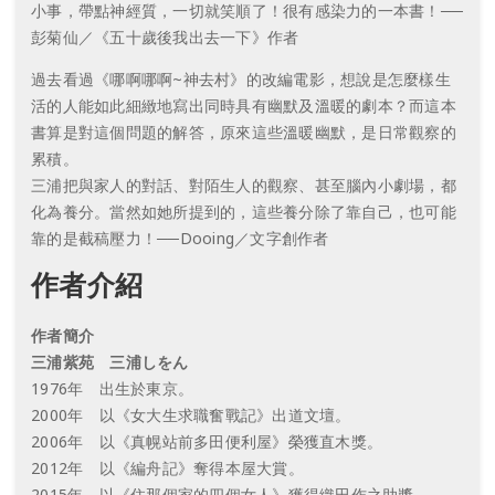
小事，帶點神經質，一切就笑順了！很有感染力的一本書！──
彭菊仙／《五十歲後我出去一下》作者
過去看過《哪啊哪啊~神去村》的改編電影，想說是怎麼樣生
活的人能如此細緻地寫出同時具有幽默及溫暖的劇本？而這本
書算是對這個問題的解答，原來這些溫暖幽默，是日常觀察的
累積。
三浦把與家人的對話、對陌生人的觀察、甚至腦內小劇場，都
化為養分。當然如她所提到的，這些養分除了靠自己，也可能
靠的是截稿壓力！──Dooing／文字創作者
作者介紹
作者簡介
三浦紫苑 三浦しをん
1976年 出生於東京。
2000年 以《女大生求職奮戰記》出道文壇。
2006年 以《真幌站前多田便利屋》榮獲直木獎。
2012年 以《編舟記》奪得本屋大賞。
2015年 以《住那個家的四個女人》獲得織田作之助獎。