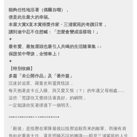
能夠任性地活著（偶爾自嘲），
便是此生最大的幸福。
本屋大賞X直木賞得獎作家・三浦紫苑的奇蹟日常，
讀到途中忍不住想喊：「怎麼會變成這樣啦！」
✦
最有愛、最無厘頭也最引人共鳴的生活隨筆集 ♪♪
保證笑中帶淚，全情奉上！
✦
【特別收錄】
多篇「未公開作品」及「番外篇」
沉迷於追星、羅曼史和靈異怪談，
每天抱著皮卡丘入睡、與又愛又恨（？）的年邁父母相處……
這些「荒謬但又覺得活著真好」的瞬間，
一定能讓你笑著撐過下一個明天。
⊶⊷⊶⊷⊶⊷⋆⊶⊷⊶⊷⊶
「殿後」是指壓在軍隊最後以抵禦追殺而來的敵軍。而擁有肩
負如此重責大任，還是照睡不誤的膽識──即是三浦紫苑的人生