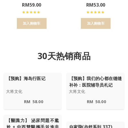
RM
59.00
RM
53.00
加入购物车
加入购物车
30天热销商品
【预购】海岛行医记
【预购】我们的心都在缝缝
补补：医院辅导员札记
大将文化
大将文化
RM
58.00
RM
50.00
【醫識力】 泌尿問題不尷
尬 + 中西雙醫攜手並進非
自家飛(亦舒系列 337)