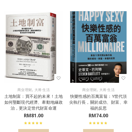
,
,
商业理财
大将·生活
商业理财
大将·生活
土地制富：買不起的未來！土地
快樂性感的百萬富翁：Y世代頂
如何壟斷現代經濟、牽動地緣政
尖執行長，關於成功、財富、幸
治，更決定世代財富命運
福的反思
RM
81.00
RM
74.00