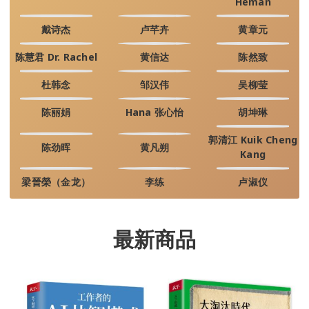
Heman
戴诗杰
卢芊卉
黄章元
陈慧君 Dr. Rachel
黄信达
陈然致
杜韩念
邹汉伟
吴柳莹
陈丽娟
Hana 张心怡
胡坤琳
郭清江 Kuik Cheng
陈劲晖
黄凡朔
Kang
梁晉榮（金龙）
李练
卢淑仪
最新商品