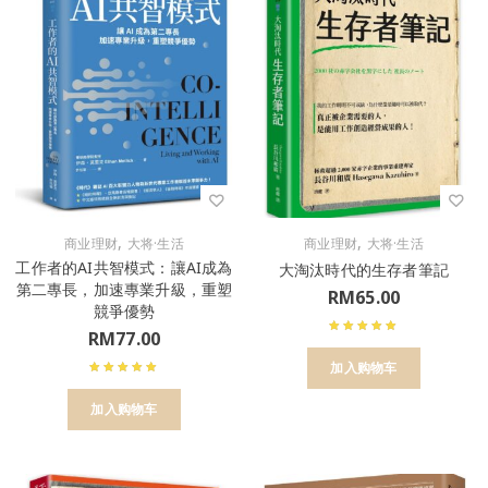
,
,
商业理财
大将·生活
商业理财
大将·生活
工作者的AI共智模式：讓AI成為
大淘汰時代的生存者筆記
第二專長，加速專業升級，重塑
RM
65.00
競爭優勢
RM
77.00
加入购物车
加入购物车