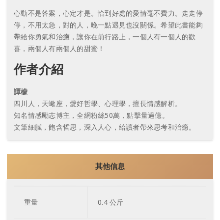
心動不是答案，心定才是。恰到好處的愛情毫不費力。走走停
停，不用太急，對的人，晚一點遇見也沒關係。希望此書能夠
帶給你勇氣和治癒，讓你在前行路上，一個人有一個人的歡
喜，兩個人有兩個人的甜蜜！
作者介紹
譚檬
四川人，天蠍座，愛好哲學、心理學，擅長情感解析。
知名情感勵志博主，全網粉絲50萬，點擊量過億。
文筆細膩，飽含哲思，深入人心，給讀者帶來思考和治癒。
其他信息
重量
0.4 公斤