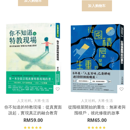
加入购物车
加入购物车
,
,
人文社科
大将·生活
人文社科
大将·生活
你不知道的特教現場：從真實面
從囤積屋開始的重生：無家者與
說起，實現真正的融合教育
囤積戶，彼此修復的故事
RM
59.00
RM
65.00