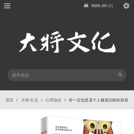
RM
0.00
0
首页
/
大将·生活
/
心理励志
/
你一定也是某个人翘首以盼的惊喜