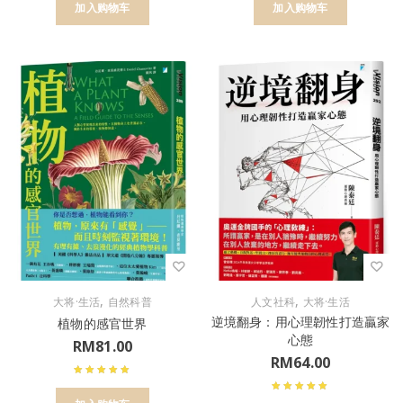
加入购物车
加入购物车
,
,
大将·生活
自然科普
人文社科
大将·生活
逆境翻身：用心理韌性打造贏家
植物的感官世界
心態
RM
81.00
RM
64.00