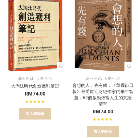
,
,
商业理财
大将·生活
商业理财
大将·生活
會想的人，先有錢：《華爾街日
大淘汰時代創造獲利筆記
報》最受歡迎財經作家的畢生智
RM
74.00
慧，62個啟動致富人生的實踐
清單
RM
74.00
加入购物车
加入购物车