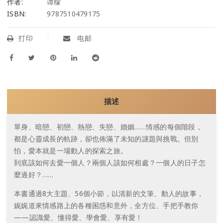
作者:
谭檬
ISBN:
9787510479175
打印
电邮
描述
單身、暗戀、初戀、熱戀、失戀、婚姻……情感的每個階段，
都是心靈成長的軌跡，卻也佈滿了未知的謎題與挑戰。但別
怕，愛本就是一場動人的探索之旅。
到底該如何去愛一個人？兩個人該如何相處？一個人的日子怎
麼過好？……
本書通過8大主題、56個小節，以清新的文筆、動人的故事，
娓娓道來情感路上的各種困惑和意外，全方位、手把手教你
——認識愛、懂得愛、學會愛、享有愛！