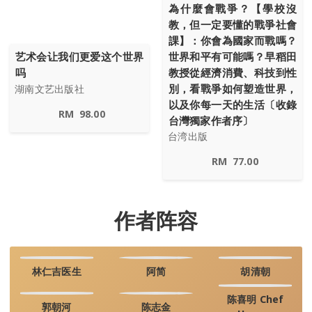
為什麼會戰爭？【學校沒
教，但一定要懂的戰爭社會
課】：你會為國家而戰嗎？
艺术会让我们更爱这个世界
世界和平有可能嗎？早稻田
吗
教授從經濟消費、科技到性
別，看戰爭如何塑造世界，
湖南文艺出版社
以及你每一天的生活〔收錄
RM
98.00
台灣獨家作者序〕
台湾出版
RM
77.00
作者阵容
林仁吉医生
阿简
胡清朝
陈喜明 Chef
郭朝河
陈志金