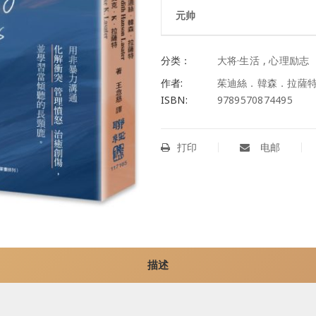
元帅
分类：
大将·生活
,
心理励志
作者:
茱迪絲．韓森．拉薩特
ISBN:
9789570874495
打印
电邮
描述