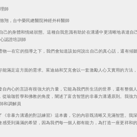
理師
廖致翔，台中榮民總醫院神經外科醫師
加關注自己的身體和情緒狀態。這種自我意識有助於在溝通中更清晰地表達
中心認證培訓師
—在它的指導之下，我們會知道該如何說出自己的真心話，還有傾聽我們內
滿足這方面的需求。茱迪絲和艾克會以一套激勵人心又實用的方法，引導我
發自內心的言語有很強大的力量，它能為我們所生活的世界，還有整個
瑜珈哲學和佛教的角度，闡述了富含智慧的非暴力溝通原則。我強力推薦大家
的培訓師和調解員
了《非暴力溝通的對話練習》這本書，它的內容既清晰又充滿智慧。我
到滿滿的希望，因為我們每一個人都有能力，為打造一座更祥和的世界盡一份