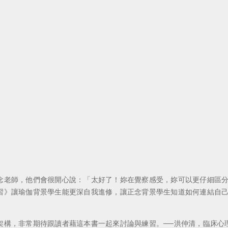
念老師，他們會很開心說：「太好了！妳在覺察感受，妳可以更仔細區
》讓瑜伽背景學生能更深自我進修，讓正念背景學生知道如何連結自己，連
架構，非常期待跟讀者藉這本書一起來討論與練習。──洪仲清，臨床心