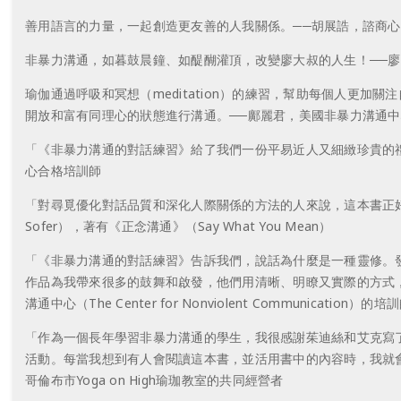
善用語言的力量，一起創造更友善的人我關係。──胡展誥，諮商心
非暴力溝通，如暮鼓晨鐘、如醍醐灌頂，改變廖大叔的人生！──
瑜伽通過呼吸和冥想（meditation）的練習，幫助每個人更
開放和富有同理心的狀態進行溝通。──鄺麗君，美國非暴力溝通
「《非暴力溝通的對話練習》給了我們一份平易近人又細緻珍貴的禮物
心合格培訓師
「對尋覓優化對話品質和深化人際關係的方法的人來說，這本書正好能
Sofer），著有《正念溝通》（Say What You Mean）
「《非暴力溝通的對話練習》告訴我們，說話為什麼是一種靈修。
作品為我帶來很多的鼓舞和啟發，他們用清晰、明瞭又實際的方式，從
溝通中心（The Center for Nonviolent Communication）
「作為一個長年學習非暴力溝通的學生，我很感謝茱迪絲和艾克寫
活動。每當我想到有人會閱讀這本書，並活用書中的內容時，我就會感受
哥倫布市Yoga on High瑜珈教室的共同經營者