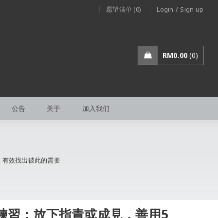
/
愿望清单 (0)
Login
Sign up
RM
0.00
0
公告
关于
加入我们
，有效找出彼此的需要
練習：放下指責或成見，善用5