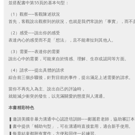
並搭配書中第55頁的基本句型：
（1）觀察──客觀陳述狀況
首先，客觀說出觀察到的狀況，也就是我們常說的「事實」，而不
（2）感受──說出你的感受
表達內心的感受而不是「想法」，且不能牽扯到其他人。
（3）需要──表達你的需要
說出心中的需要，可能來自於情感、理解、生存或認同等方面。
（4）請求──提出具體的請求
綜合前三個步驟後，針對目前的事件，提出滿足上述需要的請求。
當你不再先入為主、說出自己的評論時，
就能減少衝突的發生，以充滿關愛的態度與人溝通。
本書精彩特色
▍邀請美國非暴力溝通中心認證培訓師──鄺麗君老師，協助審訂本
▍書中提供「輔助句型」，可在溝通時直接套用，適合新手使用。
▍每章結束都附有實作，方便和同伴一起練習。