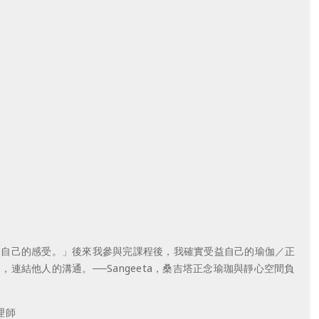
分自己的感受。」後來我參與完課程後，我確實受益自己的瑜伽／正
結他人的溝通。──Sangeeta，桑吉塔正念瑜珈與靜心空間負
理師