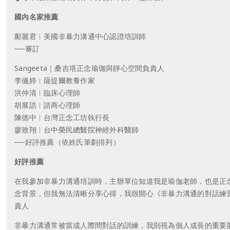
國內名家推薦
鄺麗君︱美國非暴力溝通中心認證培訓師
──審訂
Sangeeta｜桑吉塔正念瑜珈與靜心空間負責人
李儀婷︱薩提爾教養作家
洪仲清︱臨床心理師
胡展誥︱諮商心理師
陳德中︱台灣正念工坊執行長
廖致翔︱台中榮民總醫院神經外科醫師
──好評推薦（依姓氏筆劃排列）
好評推薦
在我參加非暴力溝通培訓時，主辦單位知道我是瑜伽老師，也是正
念背景，但我無法清晰分享心得，我很開心《非暴力溝通的對話練習
責人
非暴力溝通常被當成人際間對話的訓練，我則視為個人成長的重要