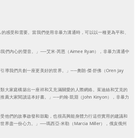
自己的感受和需要。當我們使用非暴力溝通時，可以以一種更為平和、
心的聲音。」──艾米‧芮恩（Aimee Ryan），非暴力溝通中
們共創一座更美好的世界。」──奧朗‧傑‧舒佛（Oren Jay
人類大家庭構築出一座祥和又充滿關愛的人際網絡。茱迪絲和艾克的
閱讀這本好書。」──約翰‧凱淵（John Kinyon），非暴力
深受他們的故事啟發和鼓勵，也很高興能身體力行這些實用的建議和
心力。」──瑪西亞‧米勒（Marcia Miller），俄亥俄州