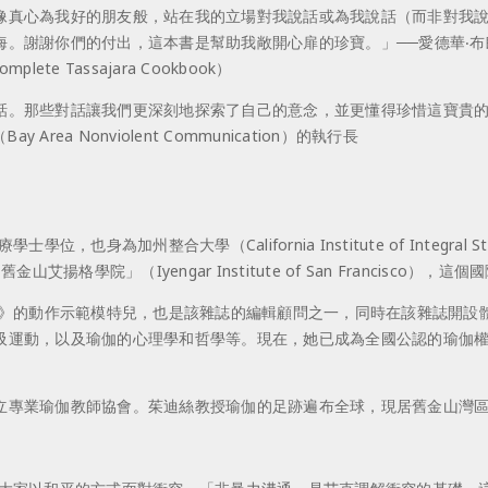
像真心為我好的朋友般，站在我的立場對我說話或為我說話（而非對我
謝謝你們的付出，這本書是幫助我敞開心扉的珍寶。」──愛德華‧布朗（E
lete Tassajara Cookbook）
話。那些對話讓我們更深刻地探索了自己的意念，並更懂得珍惜這寶貴
rea Nonviolent Communication）的執行長
也身為加州整合大學（California Institute of Integra
，亦即現在的「舊金山艾揚格學院」（Iyengar Institute of San Fr
伽》的動作示範模特兒，也是該雜誌的編輯顧問之一，同時在該雜誌開設
吸運動，以及瑜伽的心理學和哲學等。現在，她已成為全國公認的瑜伽
立專業瑜伽教師協會。茱迪絲教授瑜伽的足跡遍布全球，現居舊金山灣