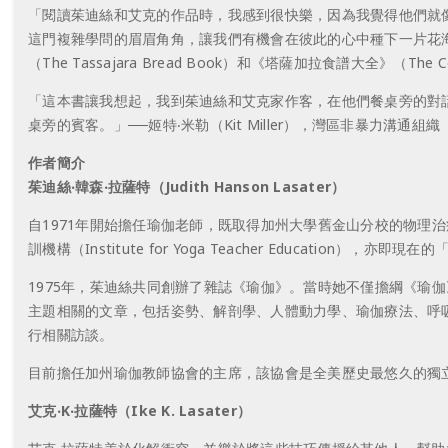
「閱讀茱迪絲和艾克的作品時，我感到很快樂，因為我覺得他們就
這門複雜學問的眉眉角角，讓我們有機會在彼此的心中種下一片花海。
（The Tassajara Bread Book）和《塔薩加拉食譜大全》（The Comp
「這本書讓我想起，我到茱迪絲和艾克家作客，在他們餐桌旁的對
桌旁的賓客。」──姬特‧米勒（Kit Miller），灣區非暴力溝通組織（Bay A
作者簡介
茱迪絲‧韓森‧拉薩特（Judith Hanson Lasater）
自1971年開始擔任瑜伽老師，既取得加州大學舊金山分校的物理治療學士學位，
訓機構（Institute for Yoga Teacher Education）
1975年，茱迪絲共同創辦了雜誌《瑜伽》。當時她不僅擔綱《瑜
主題相關的文章，包括姿勢、解剖學、人體動力學、瑜伽療法、呼
行相關訪談。
目前擔任加州瑜伽教師協會的主席，該協會是全美歷史最悠久的獨
艾克‧K‧拉薩特（Ike K. Lasater）