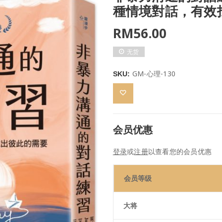
種情境對話，有效
RM
56.00
无货
GM-心理-130
SKU:
会员优惠
登录
或
注册
以查看您的会员优惠
会员等级
大将