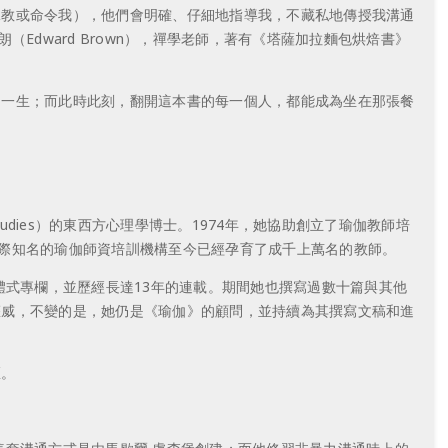
說教或命令我），他們會明確、仔細地指導我，不藏私地傳授我溝通
dward Brown），禪學老師，著有《塔薩加拉麵包烘焙書》
的一生；而此時此刻，翻開這本書的每一個人，都能成為坐在那張餐
l Studies）的東西方心理學博士。1974年，她協助創立了瑜伽教師培
ancisco），這個國際知名的瑜伽師資培訓機構至今已經孕育了成千上萬名的教師。
體式專欄，並歷經長達13年的連載。期間她也撰寫過數十篇與其他
權威，不變的是，她仍是《瑜伽》的顧問，並持續為其撰寫文稿和進
區。