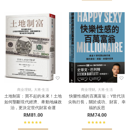
,
,
商业理财
大将·生活
商业理财
大将·生活
土地制富：買不起的未來！土地
快樂性感的百萬富翁：Y世代頂
如何壟斷現代經濟、牽動地緣政
尖執行長，關於成功、財富、幸
治，更決定世代財富命運
福的反思
RM
81.00
RM
74.00