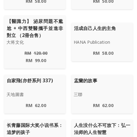
RM
58.00
RM
50.00
【醫識力】 泌尿問題不尷
尬 + 中西雙醫攜手並進非
活成自己人生的主角
對立 （2冊合售）
大将文化
HANA Publication
RM
120.00
RM
58.00
RM
99.00
自家飛(亦舒系列 337)
盂蘭的故事
天地圖書
三聯
RM
62.00
RM
62.00
长青藤国际大奖小说书系：
人生没什么不可放下：弘一
追梦的孩子
法师的人生智慧