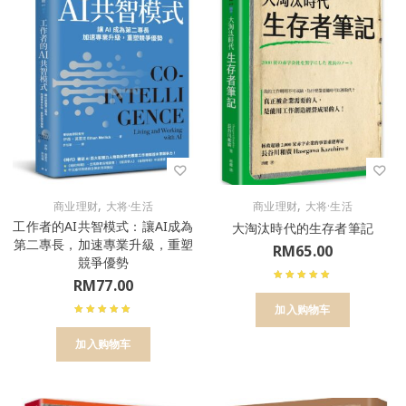
,
,
商业理财
大将·生活
商业理财
大将·生活
工作者的AI共智模式：讓AI成為
大淘汰時代的生存者筆記
第二專長，加速專業升級，重塑
RM
65.00
競爭優勢
RM
77.00
加入购物车
加入购物车