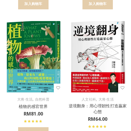
加入购物车
加入购物车
,
,
大将·生活
自然科普
人文社科
大将·生活
逆境翻身：用心理韌性打造贏家
植物的感官世界
心態
RM
81.00
RM
64.00