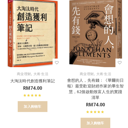
,
,
商业理财
大将·生活
商业理财
大将·生活
會想的人，先有錢：《華爾街日
大淘汰時代創造獲利筆記
報》最受歡迎財經作家的畢生智
RM
74.00
慧，62個啟動致富人生的實踐
清單
RM
74.00
加入购物车
加入购物车