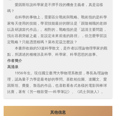
愛因斯坦說科學家是不擇手段的機會主義者，真是這樣
嗎？
在科學的事物上，需要區分戰術與戰略。戰術指的是科學
家每天使用的技能，學習技能最好的辦法是「跟隨稱職的老師
以及研讀當代作品」。相對的，戰略指的是「認清主要問題，
找出容易突破之處，並設定未來前進的路徑」，但怎麼學習設
定戰略？只能憑慧根嗎？萊布尼茲怎麼說？
本書所收錄的53篇科學散文，是作者以理論物理學家的觀
點，所講述的種種涉及科學、科學家、科學思想的故事。
作者簡介
高涌泉
1956年生。現任國立臺灣大學物理系教授，專長為理論物
理，認為量子力學是最奇妙的學問。喜歡柏拉圖、達爾文、愛
因斯坦、費曼、魯迅的作品，也喜歡看各式各樣的電影與棒球
比賽，著有《另一種鼓聲──科學筆記》、《武士與旅人》。
其他信息