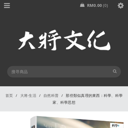
RM
0.00
0
首页
/
大将·生活
/
自然科普
/
那些類似真理的東西：科學、科學
家、科學思想