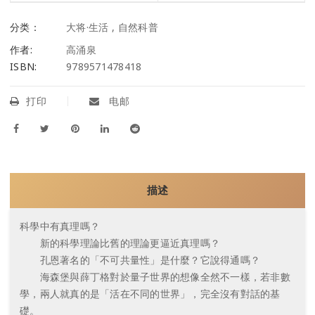
分类：
大将·生活
,
自然科普
作者:
高涌泉
ISBN:
9789571478418
打印
电邮
描述
科學中有真理嗎？
新的科學理論比舊的理論更逼近真理嗎？
孔恩著名的「不可共量性」是什麼？它說得通嗎？
海森堡與薛丁格對於量子世界的想像全然不一樣，若非數
學，兩人就真的是「活在不同的世界」，完全沒有對話的基
礎。