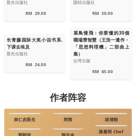
晨光出版社
团结出版社
RM
29.00
RM
30.00
菜鳥慢飛：你要懂的30個
长青藤国际大奖小说书系.
職場潛智慧（王浩一遺作・
下课去埃及
「思想料理機」二部曲上
集）
晨光出版社
台湾出版
RM
24.00
RM
65.00
作者阵容
林仁吉医生
阿简
胡清朝
陈喜明 Chef
郭朝河
陈志金