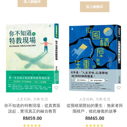
加入购物车
加入购物车
,
,
人文社科
大将·生活
人文社科
大将·生活
你不知道的特教現場：從真實面
從囤積屋開始的重生：無家者與
說起，實現真正的融合教育
囤積戶，彼此修復的故事
RM
59.00
RM
65.00