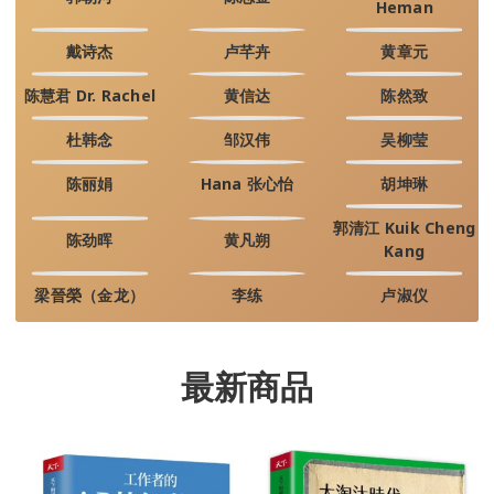
Heman
戴诗杰
卢芊卉
黄章元
陈慧君 Dr. Rachel
黄信达
陈然致
杜韩念
邹汉伟
吴柳莹
陈丽娟
Hana 张心怡
胡坤琳
郭清江 Kuik Cheng
陈劲晖
黄凡朔
Kang
梁晉榮（金龙）
李练
卢淑仪
最新商品