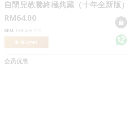
自閉兒教養終極典藏（十年全新版）
RM
64.00
GM-亲子-115
SKU:
加入购物车
会员优惠
登录
或
注册
以查看您的会员优惠
会员等级
优惠
RM
57.60
大将
-10% =
RM
57.60
元帅
-10% =
分类：
亲子教养
,
大将·生活