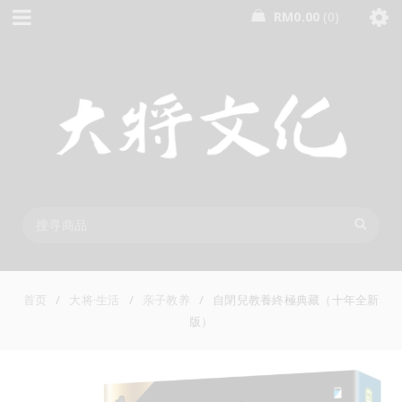
RM
0.00
0
首页
/
大将·生活
/
亲子教养
/
自閉兒教養終極典藏（十年全新
版）