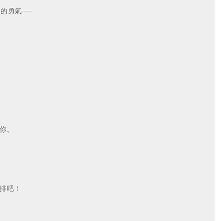
的勇氣──
你。
排吧！