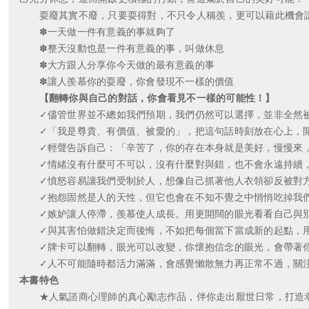
耍廢其實不廢，只要耍得對，不只令人稱羨，更可以藉此機會讓
✽一天做一件有意義的事就夠了
✽整天沒動也是一件有意義的事，叫做休息
✽大方跟人分享你今天做的最有意義的事
✽讓人羨慕你的耍廢，你會發現不一樣的價值
【翻轉你與自己的對話，你會看見不一樣的可能性！】
✓儘管世界並不總如我們預期，我們仍然可以選擇，並非全然
✓「我是尊貴、有價值、被愛的」，把這句話時刻放在心上，開
✓輕聲告訴自己：「辛苦了，你的存在本身就是美好，慢慢來，
✓情緒沒有什麼可不可以，沒有什麼對與錯，也不會永遠持續，
✓憤怒容易讓我們受制於人，想像自己抓著他人衣領卻反被對方
✓抱怨固然是人的天性，但它也會在不知不覺之中悄悄吃掉我們
✓嫉妒讓人停滯，羨慕使人成長。用更開闊的眼光看看自己與別
✓與其害怕做錯決定而後悔，不如把每個當下當成新的起點，用
✓牌卡可以翻轉，眼光可以改變，你懷抱信念的眼光，會帶著你
✓人不可能隨時都活力滿滿，會感覺懶散無力再正常不過，關注
本書特色
★人氣諮商心理師的真心勵志作品，伴你走出厭世日常，打造