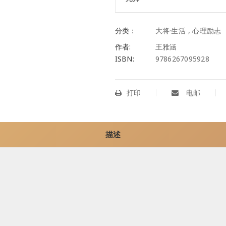
分类：
大将·生活
,
心理励志
作者:
王雅涵
ISBN:
9786267095928
打印
电邮
描述