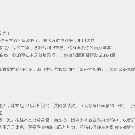
發光！
 一天做一件有意義的事就夠了。整天沒動也很好，那叫休息
 Loved. 你是生命的主角，念對台詞很重要。你有屬於你的美好劇本
und. 告訴自己「我的存在本身就是美好」，你就能擁有翻轉厭世的力量
實厭世感的存在，源自生活帶給我們的「習得性無助」。能夠習得無助
人，建立起阿德勒所說的「共同體感覺」（人類最終幸福的目標），搭
性
「累」往往不是出於身體，而是心，因為太常處在壓力狀態中，或者忘
不只是休息，更要學會接納自己的無力。雅涵心理師為你提供多種解方