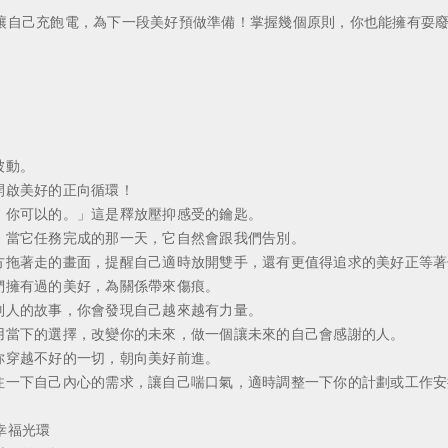
自己充飽電，為下一段美好預做準備！掌握幾個原則，你也能擁有耍廢
被動。
啟美好的正向循環！
你可以的。」這是釋放壓抑感受的鑰匙。
當它任務完成的那一天，它自然會跟我們告別。
拖著走的畫面，提醒自己適時放開雙手，還有更值得追求的美好正等著
擁有過的美好，為關係帶來傷痕。
人的故事，你會發現自己越來越有力量。
當下的選擇，改變你的未來，做一個讓未來的自己會感謝的人。
穿越不好的一切，朝向美好前進。
一下自己內心的需求，讓自己喘口氣，適時調整一下你的計劃或工作安
幸福光環