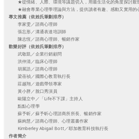
★從情緒、人際、環境等議題切入，用最生活化的角度探討厭
★融會專業心理學理論與方法，提供讀者有趣、感動又實用的
專文推薦（依姓氏筆劃排序）
李家雯／諮商心理師
張忘形／溝通表達培訓師
陳志恆／諮商心理師、暢銷作家
歡樂好評（依姓氏筆劃排序）
武敬凱／企業行銷顧問
洪仲清／臨床心理師
胡展誥／諮商心理師
梁蓓禎／國際心教育執行長
莊越翔／遊戲帶領專家
黃小胖／脫口秀演員
歐陽立中／「Life不下課」主持人
點點心理學
蘇予昕／蘇予昕心理諮商所所長、暢銷作家
蘇絢慧／諮商心理師、心理叢書作家
Kimberley Abigail Bott／耶加教育科技執行長
作者簡介