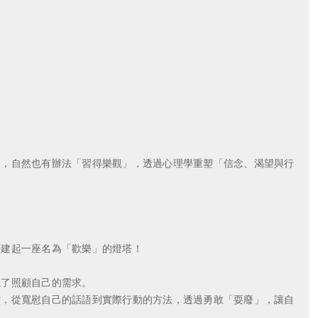
，自然也有辦法「習得樂觀」，透過心理學重塑「信念、渴望與行
建起一座名為「歡樂」的燈塔！
了照顧自己的需求。
，從寬慰自己的話語到實際行動的方法，透過勇敢「耍廢」，讓自