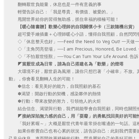
翻轉厭世負能量，休息也是一件有意義的事
輕聲告訴自己：「我是尊貴、有價值、被愛的。」
甩開世界給你的習得無助感，抓住幸福的積極可能！
【暖心隨書贈】歡樂心理師的自我關懷小卡（三款隨機出貨）
超可愛手繪插畫＋心理師暖心小語，懂得自我照顧，自然閃閃
◇「休息整天也好」──Feed the Need to Veg Out!
◇「主角閃亮登場」──I am Precious, Honored, Be
◇「不怕厭世怪獸」──You Can Turn Your Life Aro
◤當厭世成為日常，請為自己搭建名為「歡樂」的燈塔
大環境不好，厭世蔚為風潮，讓你只想巴著「小確幸」不放。其
動」，你會看見翻轉人生的可能！
✽信念：看見美好的能力，自我照顧的基石
✽渴望：開啟行動的契機，感染夥伴的熱情
✽行動：帶來改變的努力，引領他人的火炬
結合信念、渴望與行動，我們就能學會自我照顧，同時也關照他
◤接納深陷無力感的自己，用「耍廢」的勇氣找回美好的可能
「我好累喔～」大概是厭世代青年最常掛在嘴邊的一句話。這種
如果你察覺自己也有心累的狀況，請告訴自己：此刻我們需要的
己充分休息，進而開啟更積極的行動，營造屬於自己的美好可能！