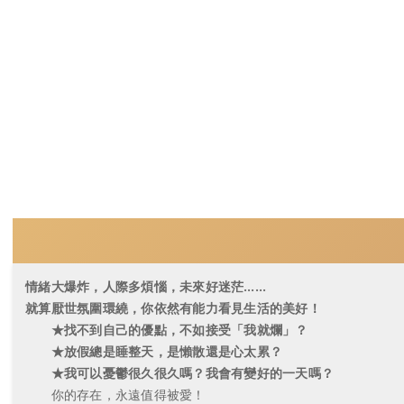
情緒大爆炸，人際多煩惱，未來好迷茫……
就算厭世氛圍環繞，你依然有能力看見生活的美好！
★找不到自己的優點，不如接受「我就爛」？
★放假總是睡整天，是懶散還是心太累？
★我可以憂鬱很久很久嗎？我會有變好的一天嗎？
你的存在，永遠值得被愛！