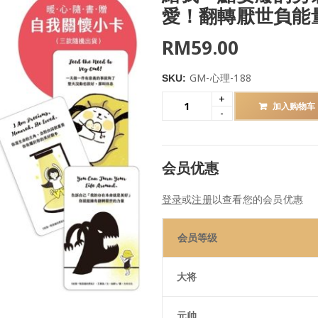
愛！翻轉厭世負能
RM
59.00
GM-心理-188
SKU:
加入购物车
会员优惠
登录
或
注册
以查看您的会员优惠
会员等级
大将
元帅