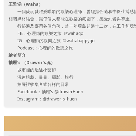
王雅涵（Waha）
一個愛玩愛吃愛唱歌的歡樂心理師，曾經擔任過和中輟生搏感情
相關媒材結合，讓每個人都能在歡樂的氛圍下，感受到愛與尊重。
行跡遍及臺灣各個角落，曾一年環島超過十二次，在工作和玩樂
FB：心理師的歡樂之旅 ＠wahago
IG：心理師的歡樂之旅 ＠wahahappygo
Podcast：心理師的歡樂之旅
繪者簡介
抽屜’s （Drawer’s魂）
城市裡的迷途小藥師
沉迷植栽、畫畫、攝影、旅行
抽屜裡收集各式各樣的日常
Facebook：抽屜’s @drawerHuen
Instagram：@drawer_s_huen