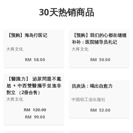
30天热销商品
【预购】海岛行医记
【预购】我们的心都在缝缝
补补：医院辅导员札记
大将文化
大将文化
RM
58.00
RM
50.00
【醫識力】 泌尿問題不尷
尬 + 中西雙醫攜手並進非
抗炎汤：喝出自愈力
對立 （2冊合售）
大将文化
中国轻工业出版社
RM
120.00
RM
53.00
RM
99.00