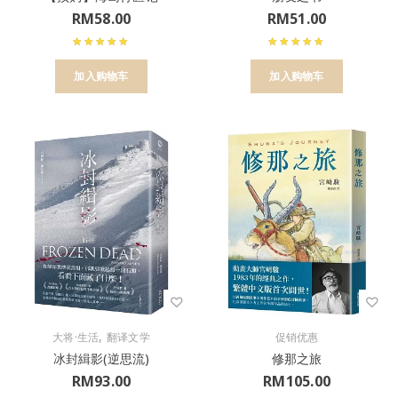
RM
58.00
RM
51.00
加入购物车
加入购物车
,
大将·生活
翻译文学
促销优惠
冰封緝影(逆思流)
修那之旅
RM
93.00
RM
105.00