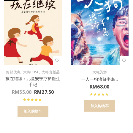
,
,
促销优惠
大将FUSE
大将出版品
大将悠游
孩在继续：儿童安宁疗护医生
一人一狗浪跡半岛 I
手记
RM
68.00
RM
55.00
RM
27.50
加入购物车
加入购物车