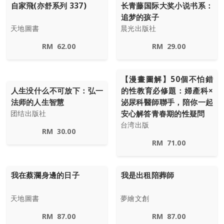
自家飛(亦舒系列 337)
长青藤国际大奖小说书系：
追梦的孩子
天地圖書
晨光出版社
RM
62.00
RM
29.00
【漫畫圖解】50個不怕錯
人生没什么不可放下：弘一
的性教育必修題：婦產科×
法师的人生智慧
泌尿科醫師聯手，陪你一起
安心解答青春期的性疑問
团结出版社
台湾出版
RM
30.00
RM
71.00
我在蔡瀾身邊的日子
我是出租陪葬師
天地圖書
夢繪文創
RM
87.00
RM
87.00