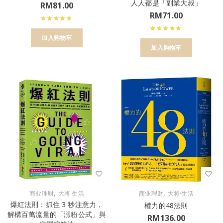
人人都是「副業大叔」
RM
81.00
RM
71.00
加入购物车
加入购物车
,
,
商业理财
大将·生活
商业理财
大将·生活
爆紅法則：抓住 3 秒注意力，
權力的48法則
解構百萬流量的「漲粉公式」與
RM
136.00