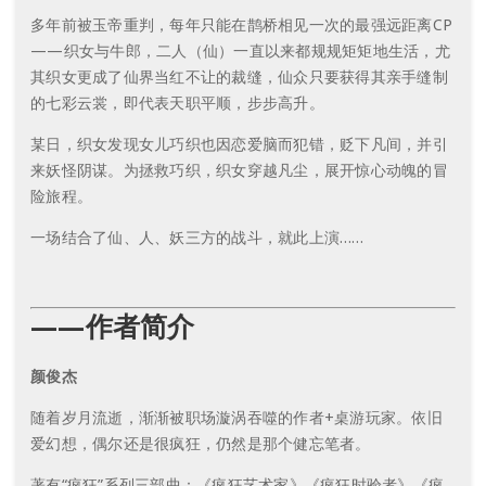
多年前被玉帝重判，每年只能在鹊桥相见一次的最强远距离CP
——织女与牛郎，二人（仙）一直以来都规规矩矩地生活，尤
其织女更成了仙界当红不让的裁缝，仙众只要获得其亲手缝制
的七彩云裳，即代表天职平顺，步步高升。
某日，织女发现女儿巧织也因恋爱脑而犯错，贬下凡间，并引
来妖怪阴谋。为拯救巧织，织女穿越凡尘，展开惊心动魄的冒
险旅程。
一场结合了仙、人、妖三方的战斗，就此上演……
——作者简介
颜俊杰
随着岁月流逝，渐渐被职场漩涡吞噬的作者+桌游玩家。依旧
爱幻想，偶尔还是很疯狂，仍然是那个健忘笔者。
著有“疯狂”系列三部曲：《疯狂艺术家》《疯狂时验者》《疯