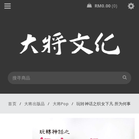
RM
0.00
0
首页
/
大将出版品
/
大将Pop
/
玩转神话之织女下凡 所为何事