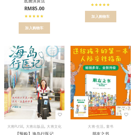
底層演算法
RM
85.00
加入购物车
加入购物车
,
,
,
大将FUSE
大将出版品
大将文化
大将·生活
童书
【预购】海岛行医记
朋友之书