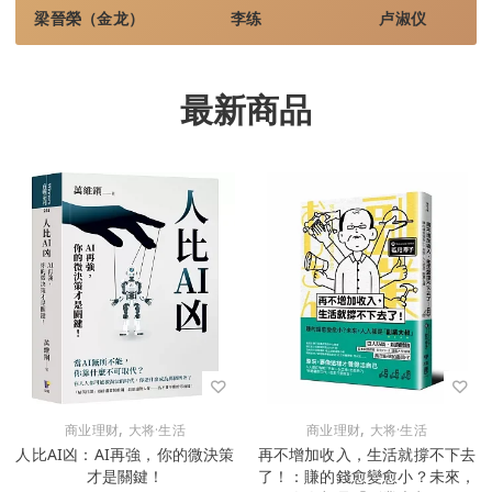
梁晉榮（金龙）
李练
卢淑仪
最新商品
,
,
商业理财
大将·生活
商业理财
大将·生活
人比AI凶：AI再強，你的微決策
再不增加收入，生活就撐不下去
才是關鍵！
了！：賺的錢愈變愈小？未來，