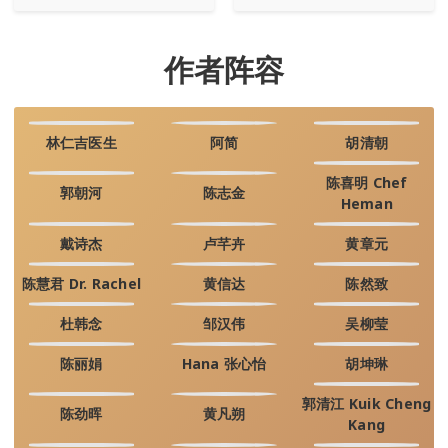
作者阵容
林仁吉医生
阿简
胡清朝
陈喜明 Chef
郭朝河
陈志金
Heman
戴诗杰
卢芊卉
黄章元
陈慧君 Dr. Rachel
黄信达
陈然致
杜韩念
邹汉伟
吴柳莹
陈丽娟
Hana 张心怡
胡坤琳
郭清江 Kuik Cheng
陈劲晖
黄凡朔
Kang