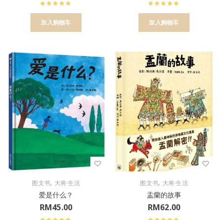
加入购物车
加入购物车
,
,
图文书
大将·生活
图文书
大将·生活
爱是什么？
盂蘭的故事
RM
45.00
RM
62.00