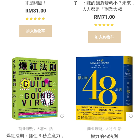
才是關鍵！
了！：賺的錢愈變愈小？未來，
人人都是「副業大叔」
RM
81.00
RM
71.00
加入购物车
加入购物车
,
,
商业理财
大将·生活
商业理财
大将·生活
爆紅法則：抓住 3 秒注意力，
權力的48法則