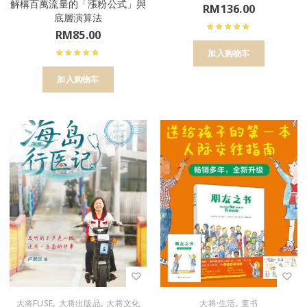
解構百萬流量的「漲粉公式」與
RM
136.00
底層演算法
RM
85.00
加入购物车
加入购物车
,
,
,
大将FUSE
大将出版品
大将文化
大将·生活
童书