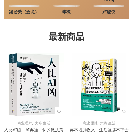
梁晉榮（金龙）
李练
卢淑仪
最新商品
,
,
商业理财
大将·生活
商业理财
大将·生活
人比AI凶：AI再強，你的微決策
再不增加收入，生活就撐不下去