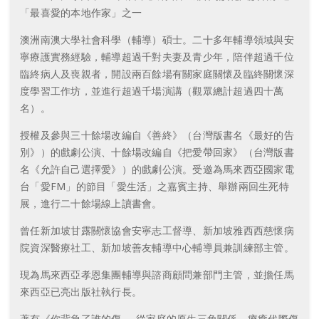
「最喜愛的本地作家」之一
澳洲南澳大學社會科學（輔導）碩士。二十多年輔導領域與安
寧療護實務經驗，輔導超過千對夫妻及青少年，陪伴超過千位
臨終病人及喪親者，開設兩百餘場有關家庭關懷及臨終關懷深
度學習工作坊，並進行超過千場演講（觀眾總計超過四十萬
名）。
授權及參與三十餘場改編自《善終》（台灣版書名《最好的告
別》）的戲劇公演、十餘場改編自《把愛帶回家》（台灣版書
名《允許自己選擇愛》）的戲劇公演。受邀為馬來西亞國家電
台「愛FM」的節目「愛生活」之嘉賓主持、舉辦兩回生死特
展，進行二十餘場線上讀書會。
曾任新加坡甘露關懷協會安寧志工督導、新加坡雅西西慈懷病
院資深醫療社工、新加坡善友輔導中心輔導員兼訓練部主管。
現為馬來西亞孝恩集團輔導與諮商顧問兼部門主管，並擔任馬
來西亞已亮出版社執行長。
著有《你背負了誰的傷──從家庭的原生三角關係，療癒代際傷