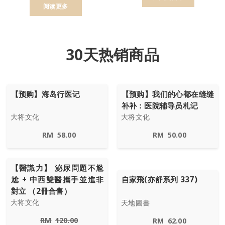
阅读更多
30天热销商品
【预购】海岛行医记
【预购】我们的心都在缝缝
补补：医院辅导员札记
大将文化
大将文化
RM
58.00
RM
50.00
【醫識力】 泌尿問題不尷
尬 + 中西雙醫攜手並進非
自家飛(亦舒系列 337)
對立 （2冊合售）
大将文化
天地圖書
RM
120.00
RM
62.00