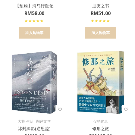
【预购】海岛行医记
朋友之书
RM
58.00
RM
51.00
加入购物车
加入购物车
,
大将·生活
翻译文学
促销优惠
冰封緝影(逆思流)
修那之旅