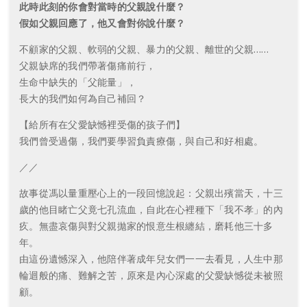
此時此刻的你會對當時的父親說什麼？
假如父親回應了，他又會對你說什麼？
不顧家的父親、軟弱的父親、暴力的父親、離世的父親……
父親缺席的我們帶著傷痛前行，
生命中缺失的「父能量」，
長大的我們如何為自己補回？
【給所有在父愛缺憾裡受傷的孩子們】
我們曾受過傷，我們要學習負責療傷，與自己和好相處。
／／
故事從馮以量重壓心上的一段回憶說起：父親出殯當天，十三
歲的他目睹亡父竟七孔流血，自此在心裡種下「我不孝」的內
疚。無盡哀傷與對父親拋家的恨意生根纏結，磨耗他三十多
年。
由這份遺憾深入，他陪伴著成年兒女們一一去看見，人生中那
輪迴般的痛、難解之苦，原來是內心深處的父愛缺憾從未被照
顧。