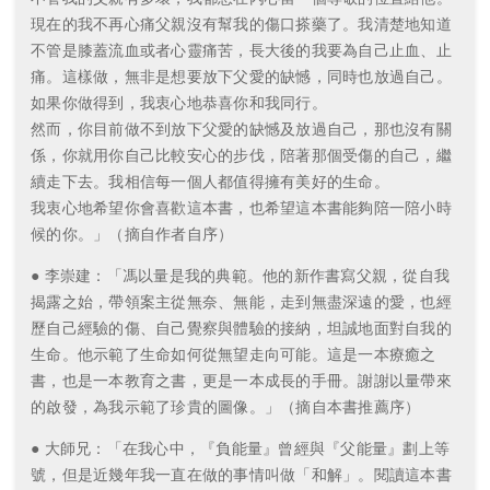
現在的我不再心痛父親沒有幫我的傷口搽藥了。我清楚地知道
不管是膝蓋流血或者心靈痛苦，長大後的我要為自己止血、止
痛。這樣做，無非是想要放下父愛的缺憾，同時也放過自己。
如果你做得到，我衷心地恭喜你和我同行。
然而，你目前做不到放下父愛的缺憾及放過自己，那也沒有關
係，你就用你自己比較安心的步伐，陪著那個受傷的自己，繼
續走下去。我相信每一個人都值得擁有美好的生命。
我衷心地希望你會喜歡這本書，也希望這本書能夠陪一陪小時
候的你。」（摘自作者自序）
● 李崇建：「馮以量是我的典範。他的新作書寫父親，從自我
揭露之始，帶領案主從無奈、無能，走到無盡深遠的愛，也經
歷自己經驗的傷、自己覺察與體驗的接納，坦誠地面對自我的
生命。他示範了生命如何從無望走向可能。這是一本療癒之
書，也是一本教育之書，更是一本成長的手冊。謝謝以量帶來
的啟發，為我示範了珍貴的圖像。」（摘自本書推薦序）
● 大師兄：「在我心中，『負能量』曾經與『父能量』劃上等
號，但是近幾年我一直在做的事情叫做「和解」。閱讀這本書