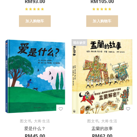
RM
93.00
RM
105.00
加入购物车
加入购物车
现在缺货
,
,
图文书
大将·生活
图文书
大将·生活
爱是什么？
盂蘭的故事
RM
45.00
RM
62.00