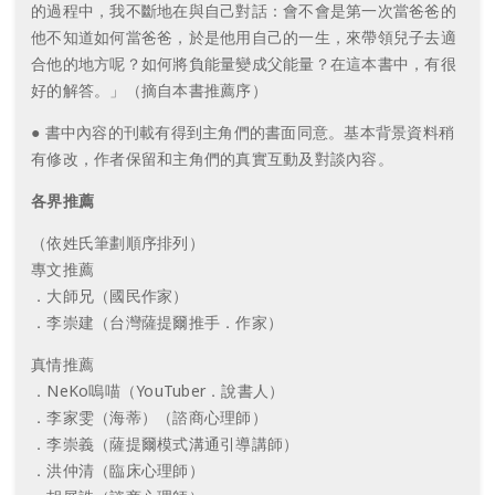
的過程中，我不斷地在與自己對話：會不會是第一次當爸爸的
他不知道如何當爸爸，於是他用自己的一生，來帶領兒子去適
合他的地方呢？如何將負能量變成父能量？在這本書中，有很
好的解答。」（摘自本書推薦序）
● 書中內容的刊載有得到主角們的書面同意。基本背景資料稍
有修改，作者保留和主角們的真實互動及對談內容。
各界推薦
（依姓氏筆劃順序排列）
專文推薦
．大師兄（國民作家）
．李崇建（台灣薩提爾推手．作家）
真情推薦
．NeKo嗚喵（YouTuber．說書人）
．李家雯（海蒂）（諮商心理師）
．李崇義（薩提爾模式溝通引導講師）
．洪仲清（臨床心理師）