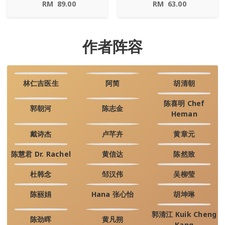
RM
89.00
RM
63.00
作者阵容
林仁吉医生
阿简
胡清朝
陈喜明 Chef
郭朝河
陈志金
Heman
戴诗杰
卢芊卉
黄章元
陈慧君 Dr. Rachel
黄信达
陈然致
杜韩念
邹汉伟
吴柳莹
陈丽娟
Hana 张心怡
胡坤琳
郭清江 Kuik Cheng
陈劲晖
黄凡朔
Kang