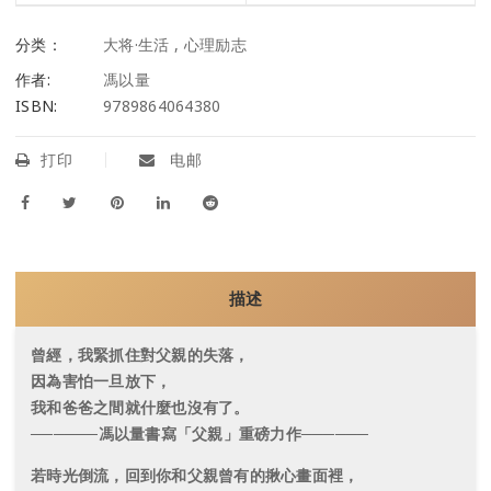
分类：
大将·生活
,
心理励志
作者:
馮以量
ISBN:
9789864064380
打印
电邮
描述
曾經，我緊抓住對父親的失落，
因為害怕一旦放下，
我和爸爸之間就什麼也沒有了。
──────馮以量書寫「父親」重磅力作──────
若時光倒流，回到你和父親曾有的揪心畫面裡，