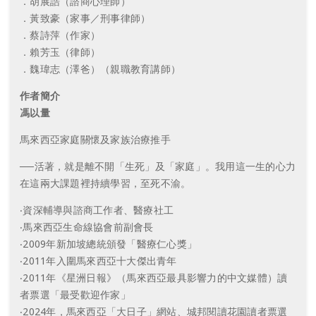
．胡展誥（諮商心理師）
．黃致豪（家事／刑事律師）
．蔡詩萍（作家）
．賴芳玉（律師）
．魏瑋志（澤爸）（親職教育講師）
作者簡介
馮以量
馬來西亞家庭關懷及家族治療推手
──活著，就是離不開「生死」及「家庭」。我用這一生的心力
在這兩大課題裡持續學習，至死不渝。
‧資深輔導與諮商工作者、醫療社工
‧馬來西亞生命線協會前副會長
‧2009年新加坡總統頒發「醫療仁心獎」
‧2011年入圍馬來西亞十大傑出青年
‧2011年《星洲日報》（馬來西亞最具影響力的中文媒體）讀
者票選「最受歡迎作家」
‧2024年，馬來西亞「大日子」網站、城邦閱讀花園讀者票選