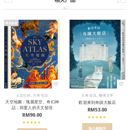
现在缺货
,
,
人文社科
大将·生活
大将·生活
翻译文学
天空地圖：瑰麗星空、奇幻神
歡迎來到奇蹟大飯店
話，與驚人的天文發現
RM
53.00
RM
90.00
加入购物车