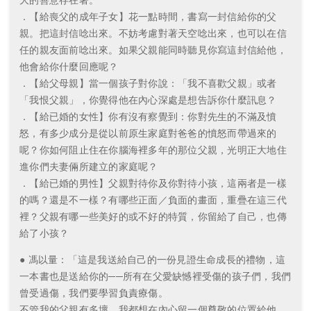
．【給喪父的成年子女】花一點時間，書寫一封信給你的父
親。把這封信唸出來。不妨考慮對著天空唸出來，也可以在信
任的親友面前唸出來。如果父親能同時聽見你寫這封信給他，
他會給你什麼回應呢？
．【給父母親】當一個孩子對你說：「我不喜歡父親」或者
「我恨父親」，你覺得他在內心深處是想告訴你什麼訊息？
．【給已婚的女性】你有沒有察覺到：你對先生的不滿及憤
怒，有多少成分是從以前原生家庭對爸爸的憤怒而帶過來的
呢？你如何阻止住在你腦海裡多年的那位父親，光明正大地住
進你們夫妻倆所建立的家庭呢？
．【給已婚的男性】父親對待你及你對待小孩，這兩者是一樣
的嗎？還是不一樣？有哪些正面／負面的畫面，重疊在這三代
裡？父親有哪一些美好的或不好的特質，你留給了自己，也傳
給了小孩？
● 馮以量：「這是我送給自己的一份見證生命成長的禮物，這
一本書也是送給你的──所有在父愛缺憾裡受傷的孩子們，我們
曾受過傷，我們要學習負責療傷。
不管我的父親有多壞，我都想在內心留一個尊敬的位置給他。