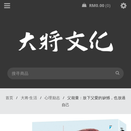
RM
0.00
0
首页
/
大将·生活
/
心理励志
/
父能量：放下父愛的缺憾，也放過
自己