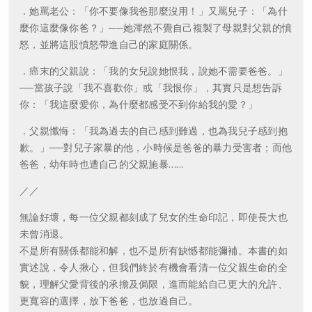
．她罵老公：「你不要像我爸那麼沒用！」又罵兒子：「為什
麼你這麼像你爸？」──她渾然不覺自己複製了母親對父親的憤
怒，並將這股憤怒帶進自己的家庭關係。
．癌末的父親說：「我的女兒說她恨我，說她不需要爸爸。」
──當孩子說「我不喜歡你」或「我恨你」，其實只是想告訴
你：「我這麼愛你，為什麼都感受不到你給我的愛？」
．父親懺悔：「我為過去的自己感到難過，也為我兒子感到抱
歉。」──對兒子家暴的他，小時候是爸爸的暴力受害者；而他
爸爸，幼年時也遭自己的父親施暴……
／／
無論好壞，每一位父親都刻成了兒女的生命印記，即使長大也
未曾消退。
不是所有關係都能和解，也不是所有缺憾都能彌補。本書的如
實述說，令人揪心，但我們終於有機會看清一位父親生命的全
貌，理解父愛背後的承擔及侷限，進而能給自己更大的允許、
更寬容的選擇，放下爸爸，也放過自己。