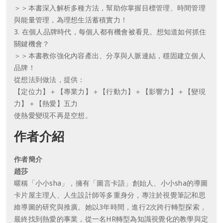
＞＞本書深入解析多種方法，幫助你掌握目標管理、時間管理
與能量管理，為理想生活蓄積實力！
3. 在個人品牌時代，每個人都有機會被看見。想知道如何抓住
關鍵機會？
＞＞本書教你強化內容產出、分享與人脈連結，穩固建立個人
品牌！
從想法到做法，提供：
【定位力】＋【專業力】＋【行動力】＋【影響力】＋【變現
力】＋【熱愛】五力
使熱愛變現不再是空想。
作者介紹
作者簡介
趙莎
暱稱「小小sha」，擁有「圖言卡語」創始人、小小sha的導圖
卡片屋主理人、人生設計師等多重身分，專注於視覺筆記和思
維導圖的研究與推廣。她以3年時間，進行2次跨行轉型探索，
最終找到熱愛的事業，從一名HR轉型為知識視覺化的教學與定