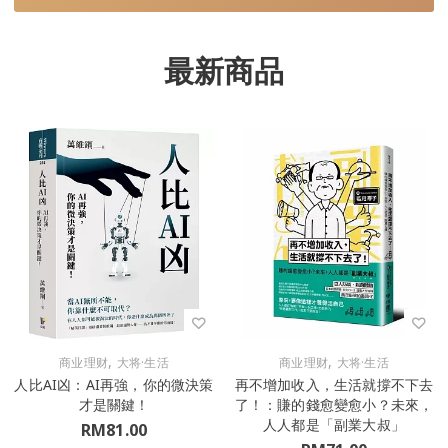
最新商品
,
,
商业理财
大将·生活
商业理财
大将·生活
人比AI凶：AI再強，你的微決策
再不增加收入，生活就撐不下去
才是關鍵！
了！：賺的錢愈變愈小？未來，
人人都是「副業大叔」
RM
81.00