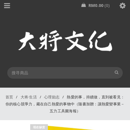
RM
0.00
0
首页
/
大将·生活
/
心理励志
/
熱愛的事，持續做，直到被看見：
你的核心競爭力，藏在自己熱愛的事物中（隨書加贈：讓熱愛變事業－
五力工具圖海報）
现在缺货