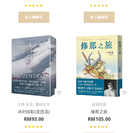
加入购物车
加入购物车
,
大将·生活
翻译文学
促销优惠
冰封緝影(逆思流)
修那之旅
RM
93.00
RM
105.00