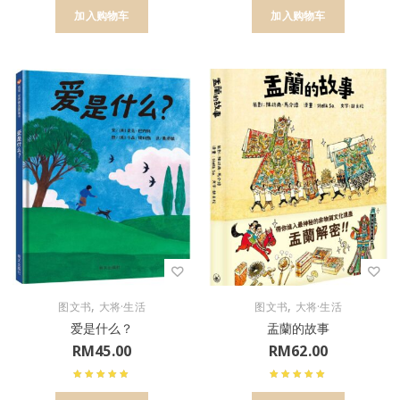
加入购物车
加入购物车
,
,
图文书
大将·生活
图文书
大将·生活
爱是什么？
盂蘭的故事
RM
45.00
RM
62.00