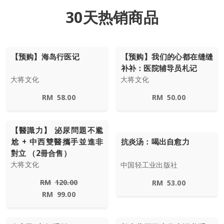
30天热销商品
【预购】海岛行医记
【预购】我们的心都在缝缝
补补：医院辅导员札记
大将文化
大将文化
RM
58.00
RM
50.00
【醫識力】 泌尿問題不尷
尬 + 中西雙醫攜手並進非
抗炎汤：喝出自愈力
對立 （2冊合售）
大将文化
中国轻工业出版社
RM
120.00
RM
53.00
RM
99.00