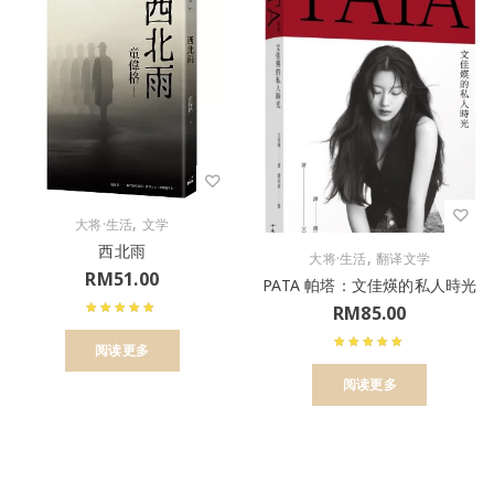
,
大将·生活
文学
西北雨
,
大将·生活
翻译文学
RM
51.00
PATA 帕塔：文佳煐的私人時光
RM
85.00
阅读更多
阅读更多