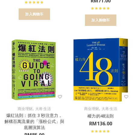
RM
71.00
加入购物车
加入购物车
,
,
商业理财
大将·生活
商业理财
大将·生活
爆紅法則：抓住 3 秒注意力，
權力的48法則
解構百萬流量的「漲粉公式」與
RM
136.00
底層演算法