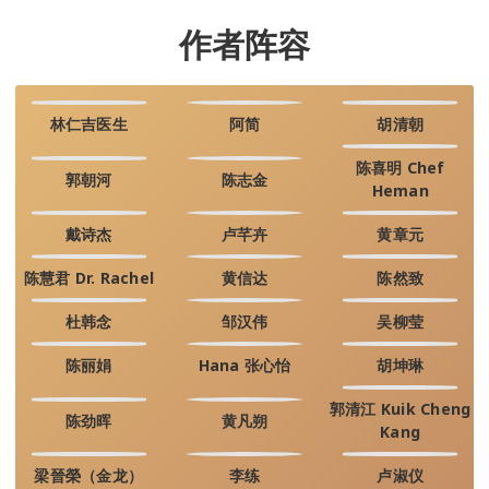
作者阵容
林仁吉医生
阿简
胡清朝
陈喜明 Chef
郭朝河
陈志金
Heman
戴诗杰
卢芊卉
黄章元
陈慧君 Dr. Rachel
黄信达
陈然致
杜韩念
邹汉伟
吴柳莹
陈丽娟
Hana 张心怡
胡坤琳
郭清江 Kuik Cheng
陈劲晖
黄凡朔
Kang
梁晉榮（金龙）
李练
卢淑仪