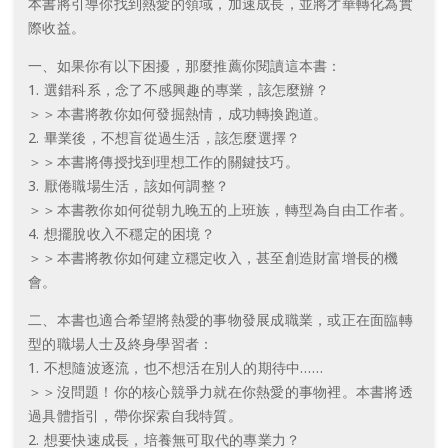
本書將引導你找到熱愛的領域，加速成長，並將才華轉化為實
際收益。
一、如果你有以下困擾，那麼推薦你閱讀這本書：
1. 選錯科系，念了不感興趣的專業，該怎麼辦？
＞＞本書將教你如何發掘熱情，成功轉換跑道。
2. 畢業後，不想盲從過生活，該怎麼選擇？
＞＞本書將傳授找到理想工作的關鍵技巧。
3. 厭倦職場生活，該如何調整？
＞＞本書教你如何從朝九晚五的上班族，轉型為自由工作者。
4. 想擺脫收入不穩定的困境？
＞＞本書將教你如何建立穩定收入，甚至創造財富增長的機
會。
二、本書也適合希望將熱愛的事物發展成職業，或正在面臨轉
型的職場人士及終身學習者：
1. 不想隨波逐流，也不想活在別人的期待中……
＞＞沒問題！你的核心競爭力就在你熱愛的事物裡。本書將透
過具體指引，帶你探索自我特質。
2. 想要快速成長，培養無可取代的專業力？