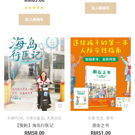
RM
85.00
加入购物车
加入购物车
,
,
,
大将FUSE
大将出版品
大将文化
大将·生活
童书
【预购】海岛行医记
朋友之书
RM
58.00
RM
51.00