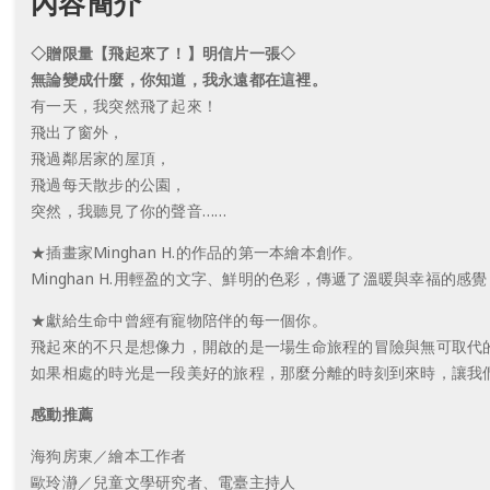
內容簡介
◇贈限量【飛起來了！】明信片一張◇
無論變成什麼，你知道，我永遠都在這裡。
有一天，我突然飛了起來！
飛出了窗外，
飛過鄰居家的屋頂，
飛過每天散步的公園，
突然，我聽見了你的聲音……
★插畫家Minghan H.的作品的第一本繪本創作。
Minghan H.用輕盈的文字、鮮明的色彩，傳遞了溫暖與幸福的
★獻給生命中曾經有寵物陪伴的每一個你。
飛起來的不只是想像力，開啟的是一場生命旅程的冒險與無可取代
如果相處的時光是一段美好的旅程，那麼分離的時刻到來時，讓我
感動推薦
海狗房東／繪本工作者
歐玲瀞／兒童文學研究者、電臺主持人