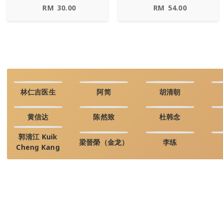
RM
30.00
RM
54.00
林仁吉医生
阿简
胡清朝
黄信达
陈然致
杜韩念
郭清江 Kuik
梁晉榮（金龙）
李练
Cheng Kang