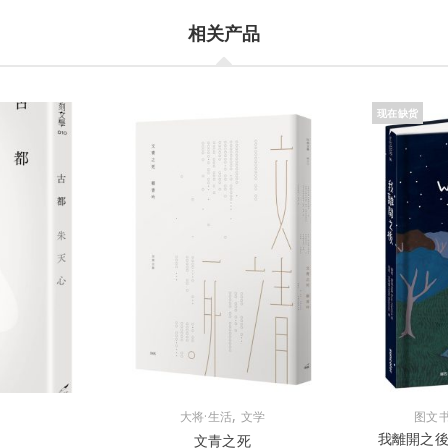
相关产品
现在缺货
,
大将·生活
文学
图文
我離開之
文青之死