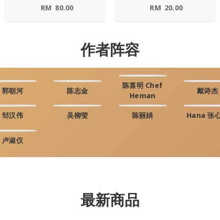
RM
80.00
RM
20.00
作者阵容
陈喜明 Chef
郭朝河
陈志金
戴诗杰
Heman
邹汉伟
吴柳莹
陈丽娟
Hana 张
卢淑仪
最新商品