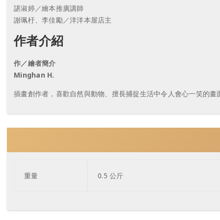
諶淑婷／繪本推廣講師
謝珮杅、李佳勵／洋洋本屋店主
作者介紹
作／繪者簡介
Minghan H.
插畫創作者，喜歡自然與動物、擅長捕捉生活中令人會心一笑的畫
重量
0.5 公斤