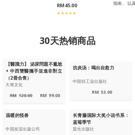
指南， 以
RM
45.00
30天热销商品
【醫識力】 泌尿問題不尷尬
抗炎汤：喝出自愈力
+ 中西雙醫攜手並進非對立
（2冊合售）
中国轻工业出版社
大将文化
RM
53.00
RM
120.00
RM
99.00
温暖的怪兽
长青藤国际大奖小说书系：
蓝莓季节
中国友谊出版公司
晨光出版社