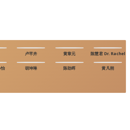
卢芊卉
黄章元
陈慧君 Dr. Rachel
心怡
胡坤琳
陈劲晖
黄凡朔