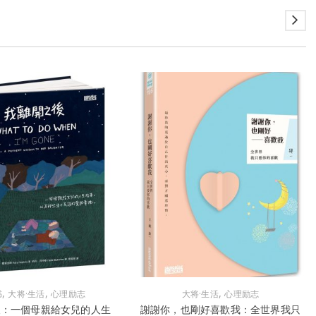
,
,
,
书
大将·生活
心理励志
大将·生活
心理励志
後：一個母親給女兒的人生
謝謝你，也剛好喜歡我：全世界我只