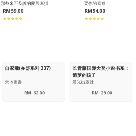
及那些來不及說的愛與牽掛
要你的喜歡
RM
59.00
RM
54.00
自家飛(亦舒系列 337)
长青藤国际大奖小说书系：
追梦的孩子
天地圖書
晨光出版社
RM
62.00
RM
29.00