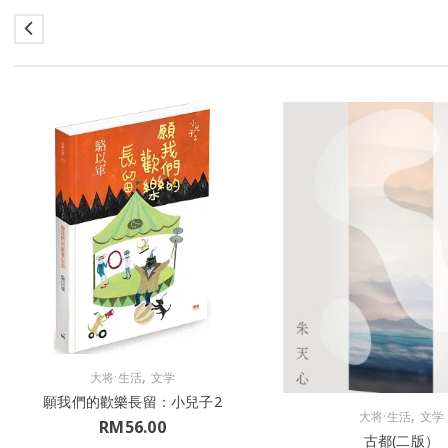
,
大将·生活
文学
願我們的歡樂長留：小兒子2
,
大将·生活
文学
RM
56.00
古都(二版）