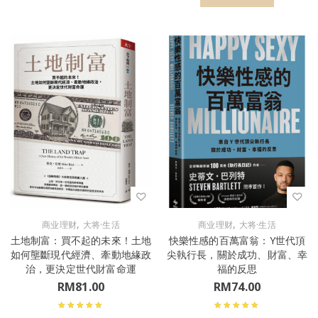
,
,
商业理财
大将·生活
商业理财
大将·生活
土地制富：買不起的未來！土地
快樂性感的百萬富翁：Y世代頂
如何壟斷現代經濟、牽動地緣政
尖執行長，關於成功、財富、幸
治，更決定世代財富命運
福的反思
RM
81.00
RM
74.00