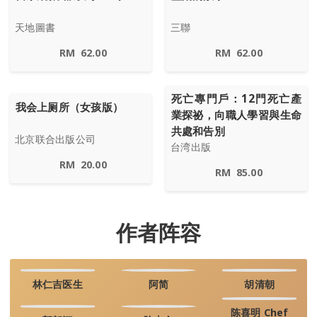
天地圖書
三聯
RM
62.00
RM
62.00
死亡專門戶：12門死亡產
我会上厕所（女孩版）
業探祕，向職人學習與生命
共處和告別
北京联合出版公司
台湾出版
RM
20.00
RM
85.00
作者阵容
林仁吉医生
阿简
胡清朝
陈喜明 Chef