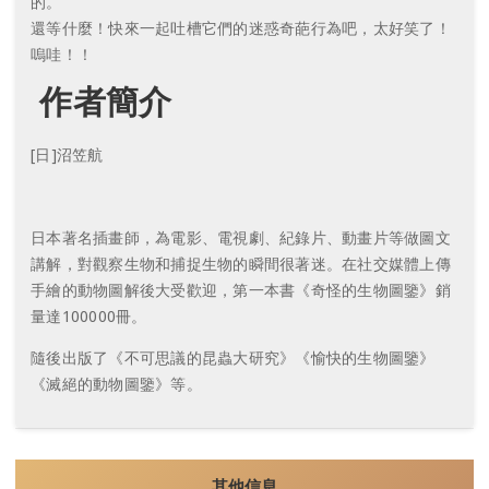
的。
還等什麼！快來一起吐槽它們的迷惑奇葩行為吧，太好笑了！
嗚哇！！
作者簡介
[日]沼笠航
日本著名插畫師，為電影、電視劇、紀錄片、動畫片等做圖文
講解，對觀察生物和捕捉生物的瞬間很著迷。在社交媒體上傳
手繪的動物圖解後大受歡迎，第一本書《奇怪的生物圖鑒》銷
量達100000冊。
隨後出版了《不可思議的昆蟲大研究》《愉快的生物圖鑒》
《滅絕的動物圖鑒》等。
其他信息