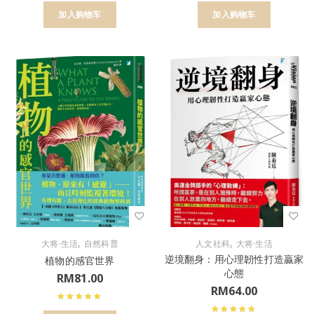
加入购物车
加入购物车
,
,
大将·生活
自然科普
人文社科
大将·生活
逆境翻身：用心理韌性打造贏家
植物的感官世界
心態
RM
81.00
RM
64.00