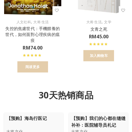
,
,
人文社科
大将·生活
大将·生活
文学
失控的焦慮世代：手機餵養的
文青之死
世代，如何面對心理疾病的瘟
RM
45.00
疫
RM
74.00
加入购物车
阅读更多
30天热销商品
【预购】海岛行医记
【预购】我们的心都在缝缝
补补：医院辅导员札记
大将文化
大将文化