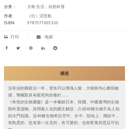
分类：
大将·生活
,
自然科普
作者:
（日）沼笠航
ISBN:
9787571005320
打印
电邮
描述
沒有頭的雞能活一年，章魚可以辨識人臉，大猩猩內心脆弱敏
感，鴨嘴獸具有殺死狗的毒針……
《奇怪的生物圖鑒》是一本暢銷日本、韓國、中國臺灣的生物
類科普讀物。採用擬人化的圖文解說，介紹40種生物不為人知
的冷門知識。這40種生物來自空中、水中、陸地上、傳說中，
有熟悉的、也有第一次見的，有可愛的、也有匪夷所思且可怕