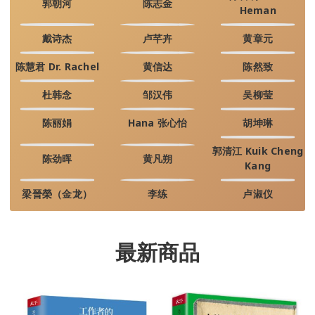
郭朝河
陈志金
Heman
戴诗杰
卢芊卉
黄章元
陈慧君 Dr. Rachel
黄信达
陈然致
杜韩念
邹汉伟
吴柳莹
陈丽娟
Hana 张心怡
胡坤琳
郭清江 Kuik Cheng
陈劲晖
黄凡朔
Kang
梁晉榮（金龙）
李练
卢淑仪
最新商品