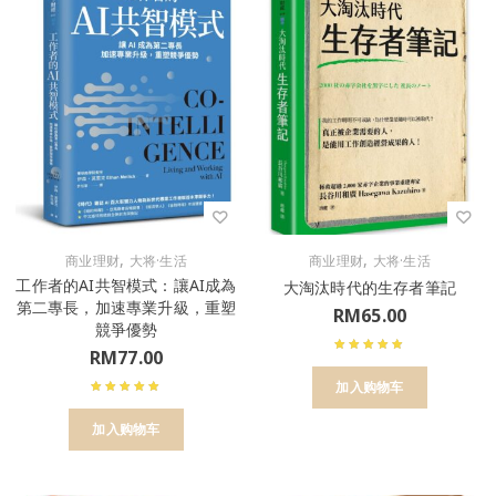
,
,
商业理财
大将·生活
商业理财
大将·生活
工作者的AI共智模式：讓AI成為
大淘汰時代的生存者筆記
第二專長，加速專業升級，重塑
RM
65.00
競爭優勢
RM
77.00
加入购物车
加入购物车