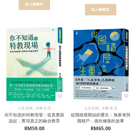
加入购物车
加入购物车
,
,
人文社科
大将·生活
人文社科
大将·生活
你不知道的特教現場：從真實面
從囤積屋開始的重生：無家者與
說起，實現真正的融合教育
囤積戶，彼此修復的故事
RM
59.00
RM
65.00