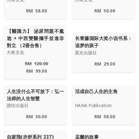
RM
58.00
RM
50.00
【醫識力】 泌尿問題不尷
尬 + 中西雙醫攜手並進非
长青藤国际大奖小说书系：
對立 （2冊合售）
追梦的孩子
大将文化
晨光出版社
RM
120.00
RM
29.00
RM
99.00
人生没什么不可放下：弘一
活成自己人生的主角
法师的人生智慧
团结出版社
HANA Publication
RM
30.00
RM
58.00
自家飛(亦舒系列 337)
盂蘭的故事