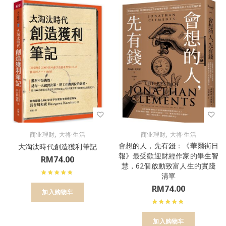
,
,
商业理财
大将·生活
商业理财
大将·生活
會想的人，先有錢：《華爾街日
大淘汰時代創造獲利筆記
報》最受歡迎財經作家的畢生智
RM
74.00
慧，62個啟動致富人生的實踐
清單
RM
74.00
加入购物车
加入购物车