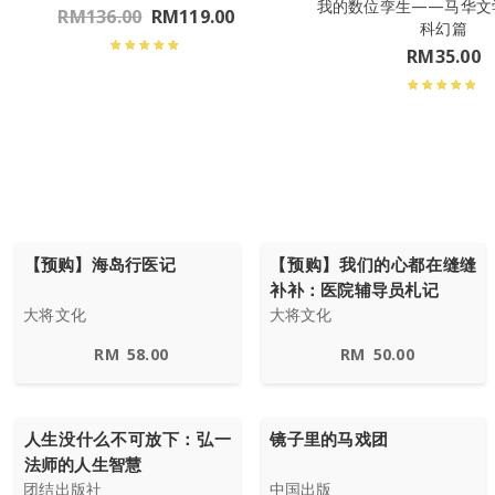
我的数位孪生——马华文
RM
136.00
RM
119.00
科幻篇
RM
35.00
【预购】海岛行医记
【预购】我们的心都在缝缝
补补：医院辅导员札记
大将文化
大将文化
RM
58.00
RM
50.00
人生没什么不可放下：弘一
镜子里的马戏团
法师的人生智慧
团结出版社
中国出版