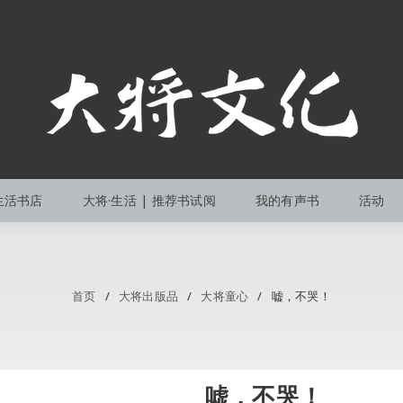
生活书店
大将·生活 | 推荐书试阅
我的有声书
活动
首页
/
大将出版品
/
大将童心
/
嘘，不哭！
嘘，不哭！