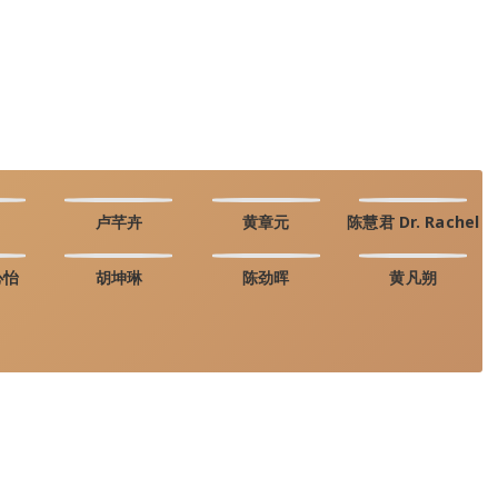
卢芊卉
黄章元
陈慧君 Dr. Rachel
心怡
胡坤琳
陈劲晖
黄凡朔