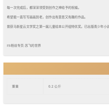
每一次完成后，都深深领受到创作之神给予的祝福。
希望能一直写写画画到老，创作出有意思又有趣的作品。
曾获马新星云文学奖之第一届儿童绘本公开组特优奖。已出版青少年小
FB
粉丝专页
:
苏飞的世界
重量
0.2 公斤