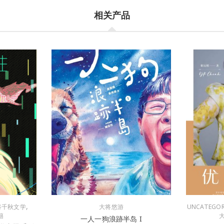
相关产品
,
将千秋文学
大将悠游
UNCATEGOR
籍
一人一狗浪跡半岛 I