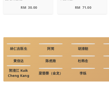
RM
30.00
RM
71.00
林仁吉医生
阿简
胡清朝
黄信达
陈然致
杜韩念
郭清江 Kuik
梁晉榮（金龙）
李练
Cheng Kang