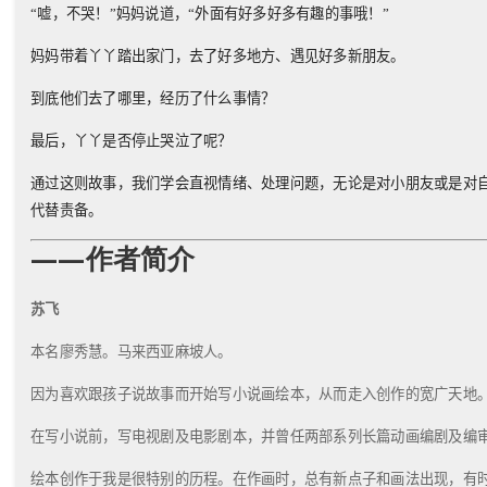
“嘘，不哭！”妈妈说道，“外面有好多好多有趣的事哦！”
妈妈带着丫丫踏出家门，去了好多地方、遇见好多新朋友。
到底他们去了哪里，经历了什么事情？
最后，丫丫是否停止哭泣了呢？
通过这则故事，我们学会直视情绪、处理问题，无论是对小朋友或是对
代替责备。
——作者简介
苏飞
本名廖秀慧。马来西亚麻坡人。
因为喜欢跟孩子说故事而开始写小说画绘本，从而走入创作的宽广天地
在写小说前，写电视剧及电影剧本，并曾任两部系列长篇动画编剧及编
绘本创作于我是很特别的历程。在作画时，总有新点子和画法出现，有