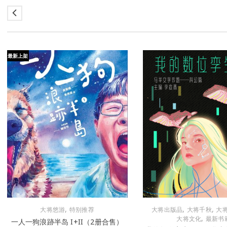
最新上架
,
,
,
大将悠游
特别推荐
大将出版品
大将千秋
大
,
大将文化
最新书
一人一狗浪跡半岛 I+II（2册合售）