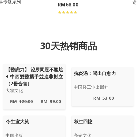
学专题系列
逆
RM
68.00
30天热销商品
【醫識力】 泌尿問題不尷尬
抗炎汤：喝出自愈力
+ 中西雙醫攜手並進非對立
（2冊合售）
中国轻工业出版社
大将文化
RM
53.00
RM
120.00
RM
99.00
今生宜大笑
秋生回憶
中国出版
亮光文化