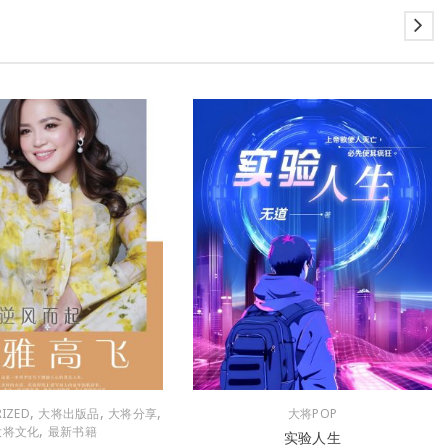
,
,
,
IZED
大将出版品
大将分享
大将POP
,
大将文化
最新书籍
实验人生