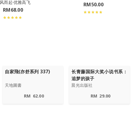
风而起·优雅高飞
RM
50.00
RM
68.00
自家飛(亦舒系列 337)
长青藤国际大奖小说书系：
追梦的孩子
天地圖書
晨光出版社
RM
62.00
RM
29.00