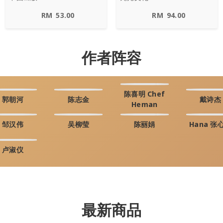
RM
53.00
RM
94.00
作者阵容
陈喜明 Chef
郭朝河
陈志金
戴诗杰
Heman
邹汉伟
吴柳莹
陈丽娟
Hana 张
卢淑仪
最新商品