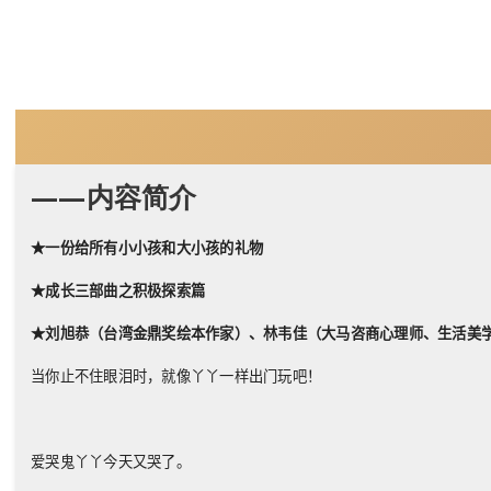
——内容简介
★一份给所有小小孩和大小孩的礼物
★成长三部曲之积极探索篇
★刘旭恭（台湾金鼎奖绘本作家）、林韦佳（大马咨商心理师、生活美
当你止不住眼泪时，就像丫丫一样出门玩吧！
爱哭鬼丫丫今天又哭了。