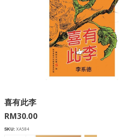
喜有此李
RM
30.00
XA584
SKU: