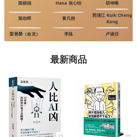
陈丽娟
Hana 张心怡
胡坤琳
郭清江 Kuik Cheng
陈劲晖
黄凡朔
Kang
梁晉榮（金龙）
李练
卢淑仪
最新商品