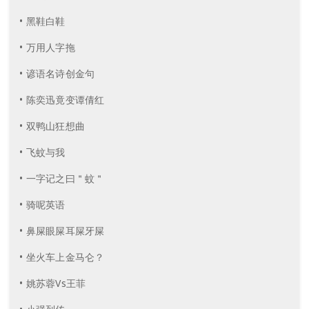
• 黑鞋白鞋
• 万用人字拖
• 谚语名诗创金句
• 陈奕迅竟变谭倩红
• 双鸭山狂想曲
• 飞蚊与我
• 一字记之曰＂蚊＂
• 骑呢英语
• 鼻屎眼屎耳屎牙屎
• 坐火车上金马仑？
• 姚苏蓉Vs王菲