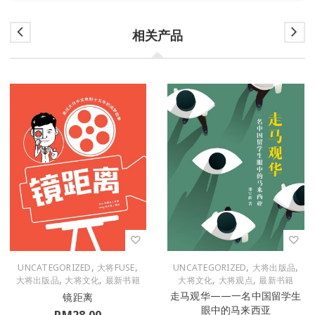
相关产品
,
,
,
,
UNCATEGORIZED
大将FUSE
UNCATEGORIZED
大将出版品
,
,
,
,
大将出版品
大将文化
最新书籍
大将文化
大将观点
最新书籍
走马观华——一名中国留学生
镜距离
眼中的马来西亚
RM
28.00