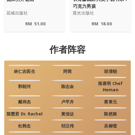
巧克力男孩
花城出版社
晨光出版社
RM
51.00
RM
18.00
作者阵容
林仁吉医生
阿简
胡清朝
陈喜明 Chef
郭朝河
陈志金
Heman
戴诗杰
卢芊卉
黄章元
陈慧君 Dr. Rachel
黄信达
陈然致
杜韩念
邹汉伟
吴柳莹