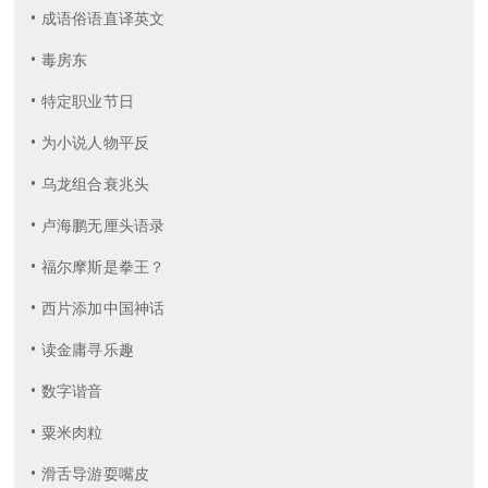
• 成语俗语直译英文
• 毒房东
• 特定职业节日
• 为小说人物平反
• 乌龙组合衰兆头
• 卢海鹏无厘头语录
• 福尔摩斯是拳王？
• 西片添加中国神话
• 读金庸寻乐趣
• 数字谐音
• 粟米肉粒
• 滑舌导游耍嘴皮