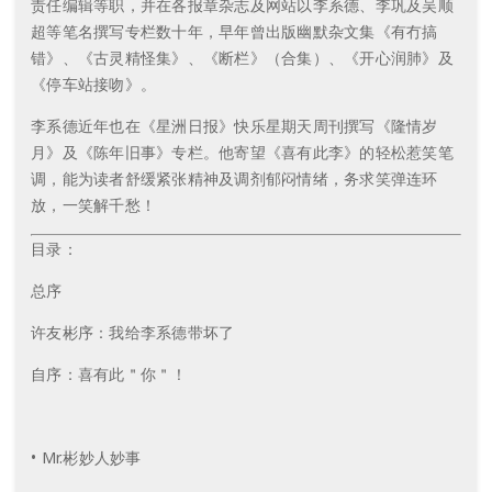
责任编辑等职，并在各报章杂志及网站以李系德、李巩及吴顺
超等笔名撰写专栏数十年，早年曾出版幽默杂文集《有冇搞
错》、《古灵精怪集》、《断栏》（合集）、《开心润肺》及
《停车站接吻》。
李系德近年也在《星洲日报》快乐星期天周刊撰写《隆情岁
月》及《陈年旧事》专栏。他寄望《喜有此李》的轻松惹笑笔
调，能为读者舒缓紧张精神及调剂郁闷情绪，务求笑弹连环
放，一笑解千愁！
目录：
总序
许友彬序：我给李系德带坏了
自序：喜有此＂你＂！
• Mr.彬妙人妙事