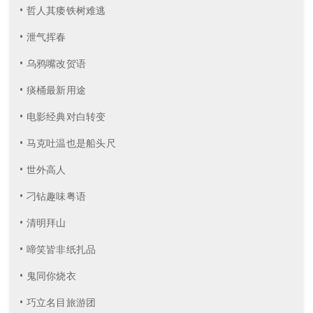
• 哲人其痿铁树难逃
• 泄气挥春
• 乌鸦嘴改贺语
• 痰桶最新用途
• 电影经典对白转变
• 马克吐温也是船头尺
• 世外高人
• 刁钻趣味粤语
• 清明拜山
• 啼笑皆非纸扎品
• 鬼同你烧衣
• 巧立名目旅游团