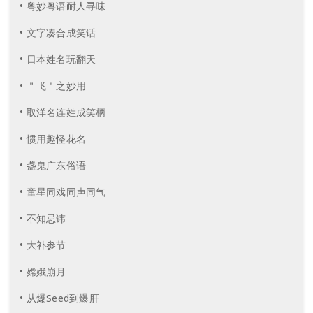
• 粤妙粤语耐人寻味
• 文字凑合成笑话
• 日本姓名玩翻天
• ＂飞＂之妙用
• 取洋名连姓成笑柄
• 惯用趣怪花名
• 盏鬼广东俗语
• 童星同戏同声同气
• 不知忌讳
• 大补参节
• 嫦娥崩月
• 从爆Seed到爆肝