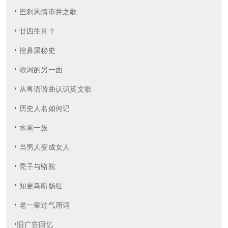
• 巴刹风情市井之歌
• 廿四生肖？
• 挖鼻屎秘史
• 歌词的另一面
• 从粤语谐曲认识英文歌
• 历史人名如何记
• 水果一族
• 当男人变成女人
• 秃子与骆驼
• 知更鸟断肠红
• 老一辈过气用词
•旧广告回忆