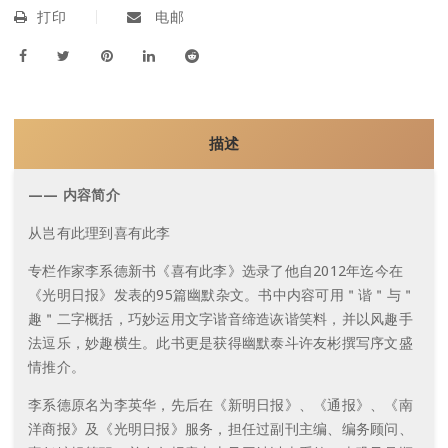
打印
电邮
描述
—— 内容简介
从岂有此理到喜有此李
专栏作家李系德新书《喜有此李》选录了他自2012年迄今在
《光明日报》发表的95篇幽默杂文。书中内容可用＂谐＂与＂
趣＂二字概括，巧妙运用文字谐音缔造诙谐笑料，并以风趣手
法逗乐，妙趣横生。此书更是获得幽默泰斗许友彬撰写序文盛
情推介。
李系德原名为李英华，先后在《新明日报》、《通报》、《南
洋商报》及《光明日报》服务，担任过副刊主编、编务顾问、