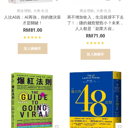
,
,
商业理财
大将·生活
商业理财
大将·生活
人比AI凶：AI再強，你的微決策
再不增加收入，生活就撐不下去
才是關鍵！
了！：賺的錢愈變愈小？未來，
人人都是「副業大叔」
RM
81.00
RM
71.00
加入购物车
加入购物车