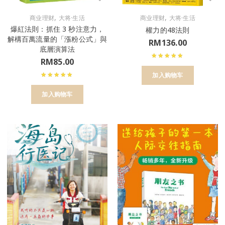
,
,
商业理财
大将·生活
商业理财
大将·生活
爆紅法則：抓住 3 秒注意力，
權力的48法則
解構百萬流量的「漲粉公式」與
RM
136.00
底層演算法
RM
85.00
加入购物车
加入购物车