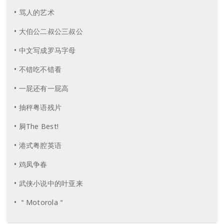
• 骂人的艺术
• 大伯公二叔公三叔公
• 中文写成罗马字母
• 不错吃不错看
• 一屁还有一屁高
• 抽秤粤语残片
• 屙The Best!
• 港式粤腔英语
• 鸡凤争春
• 武侠小说中的叶亚来
• ＂Motorola＂