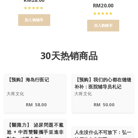
RM
20.00
加入购物车
加入购物车
30天热销商品
【预购】海岛行医记
【预购】我们的心都在缝缝
补补：医院辅导员札记
大将文化
大将文化
RM
58.00
RM
50.00
【醫識力】 泌尿問題不尷
尬 + 中西雙醫攜手並進非
人生没什么不可放下：弘一