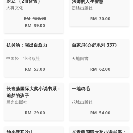
對立 （2冊合售）
法师的人生智慧
大将文化
团结出版社
RM
120.00
RM
30.00
RM
99.00
抗炎汤：喝出自愈力
自家飛(亦舒系列 337)
中国轻工业出版社
天地圖書
RM
53.00
RM
62.00
长青藤国际大奖小说书系：
一地鸡毛
追梦的孩子
晨光出版社
花城出版社
RM
29.00
RM
54.00
她来劈开这山
长青藤国际大奖小说书系：