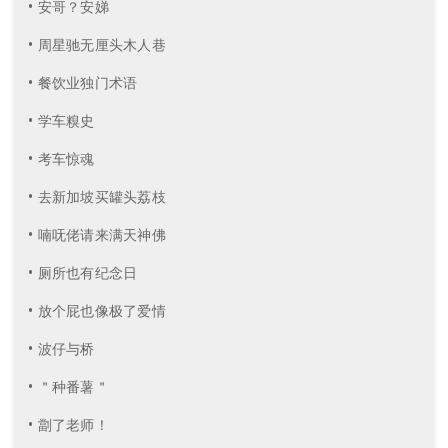
• 安哥？安娣
• 周星驰无厘头木人巷
• 餐饮业独门术语
• 学车糗史
• 考车惊魂
• 去新加坡买罐头荔枝
• 喃呒佬请来满天神佛
• 厕所也有纪念日
• 放个屁也像极了爱情
• 波仔与桥
• ＂种番薯＂
• 劏了老师！