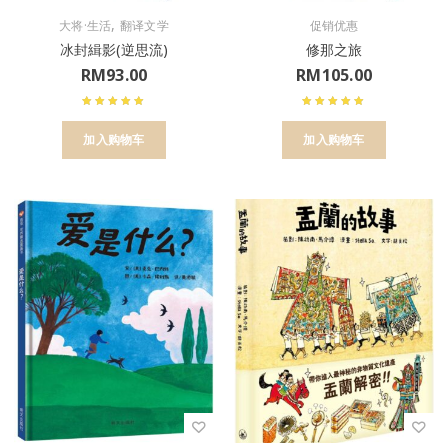
,
大将·生活
翻译文学
促销优惠
冰封緝影(逆思流)
修那之旅
RM
93.00
RM
105.00
加入购物车
加入购物车