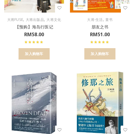
,
,
,
大将FUSE
大将出版品
大将文化
大将·生活
童书
【预购】海岛行医记
朋友之书
RM
58.00
RM
51.00
加入购物车
加入购物车