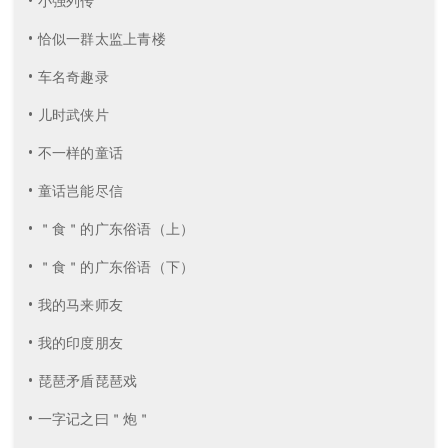
• 小强列传
• 恰似一群太监上青楼
• 车名奇趣录
• 儿时武侠片
• 不一样的童话
• 童话岂能尽信
• ＂食＂的广东俗语（上）
• ＂食＂的广东俗语（下）
• 我的马来师友
• 我的印度朋友
• 琵琶矛盾琵琶戏
• 一字记之曰＂炮＂