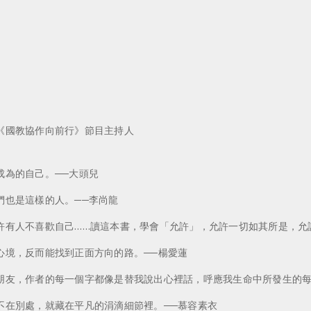
《國教協作向前行》節目主持人
成為的自己。──大頭兒
們也是這樣的人。──李尚龍
許有人不喜歡自己……讀這本書，學會「允許」，允許一切如其所是，允
心境，反而能找到正面方向的路。──楊愛蓮
朋友，作者的每一個字都像是替我說出心裡話，呼應我生命中所發生的每
不在別處，就藏在平凡的涓滴細節裡。──慕容素衣