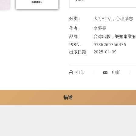
分类：
大将·生活
,
心理励志
作者:
李夢霽
品牌:
台湾出版
,
樂知事業
ISBN:
9786269756476
出版日期:
2025-01-09
打印
电邮
描述