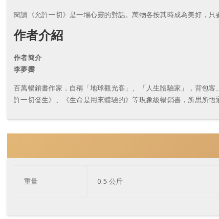
閱讀《允許一切》是一場心靈的對話。萬物各按其時成為美好，只
作者介紹
作者簡介
李夢霽
百萬暢銷書作家，自稱「地球觀光客」、「人生體驗家」，背包客、
許一切發生》、《生命是用來體驗的》等現象級暢銷書，所思所悟
重量
0.5 公斤