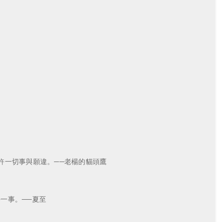
許一切事與願違。──老楊的貓頭鷹
一事。──夏至