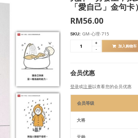
「愛自己」金句卡
RM
56.00
GM-心理-715
SKU:
加入购物车
会员优惠
登录
或
注册
以查看您的会员优惠
会员等级
大将
元帅