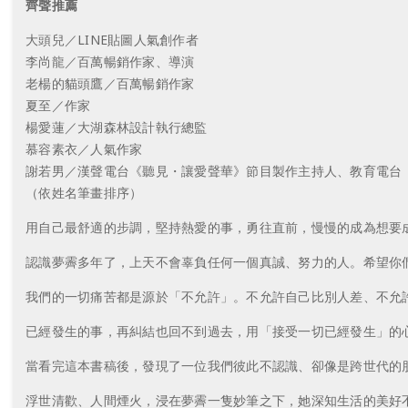
齊聲推薦
大頭兒／LINE貼圖人氣創作者
李尚龍／百萬暢銷作家、導演
老楊的貓頭鷹／百萬暢銷作家
夏至／作家
楊愛蓮／大湖森林設計執行總監
慕容素衣／人氣作家
謝若男／漢聲電台《聽見・讓愛聲華》節目製作主持人、教育電台
（依姓名筆畫排序）
用自己最舒適的步調，堅持熱愛的事，勇往直前，慢慢的成為想要
認識夢霽多年了，上天不會辜負任何一個真誠、努力的人。希望你
我們的一切痛苦都是源於「不允許」。不允許自己比別人差、不允
已經發生的事，再糾結也回不到過去，用「接受一切已經發生」的
當看完這本書稿後，發現了一位我們彼此不認識、卻像是跨世代的
浮世清歡、人間煙火，浸在夢霽一隻妙筆之下，她深知生活的美好