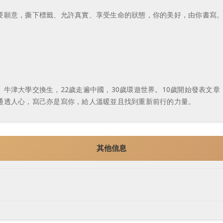
要願意，撕下標籤、允許真實、享受生命的狀態，你的美好，由你書寫。
牛津大學交換生，22歲走遍中國，30歲環遊世界。10歲開始發表文章
通透人心，寫己亦是寫你，給人溫暖並且找到重新前行的力量。
其他信息