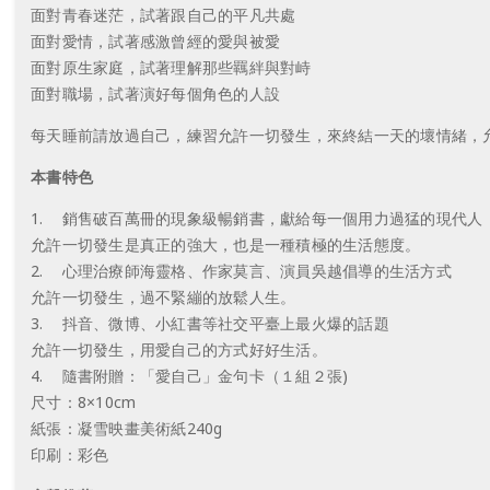
面對青春迷茫，試著跟自己的平凡共處
面對愛情，試著感激曾經的愛與被愛
面對原生家庭，試著理解那些羈絆與對峙
面對職場，試著演好每個角色的人設
每天睡前請放過自己，練習允許一切發生，來終結一天的壞情緒，
本書特色
1. 銷售破百萬冊的現象級暢銷書，獻給每一個用力過猛的現代人
允許一切發生是真正的強大，也是一種積極的生活態度。
2. 心理治療師海靈格、作家莫言、演員吳越倡導的生活方式
允許一切發生，過不緊繃的放鬆人生。
3. 抖音、微博、小紅書等社交平臺上最火爆的話題
允許一切發生，用愛自己的方式好好生活。
4. 隨書附贈：「愛自己」金句卡（１組２張)
尺寸：8×10cm
紙張：凝雪映畫美術紙240g
印刷：彩色