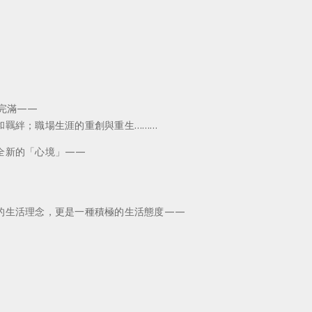
完滿——
和羈絆；職場生涯的重創與重生………
全新的「心境」——
的生活理念，更是一種積極的生活態度——