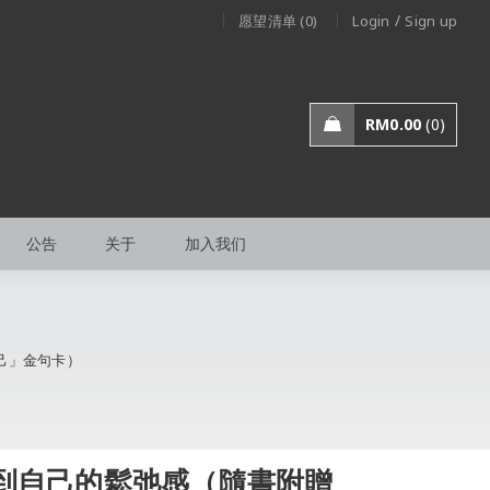
/
愿望清单 (0)
Login
Sign up
RM
0.00
0
公告
关于
加入我们
己」金句卡）
到自己的鬆弛感（隨書附贈