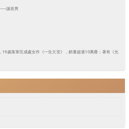
──謝若男
，19歲落筆完成處女作《一生欠安》，銷量超過10萬冊；著有《允