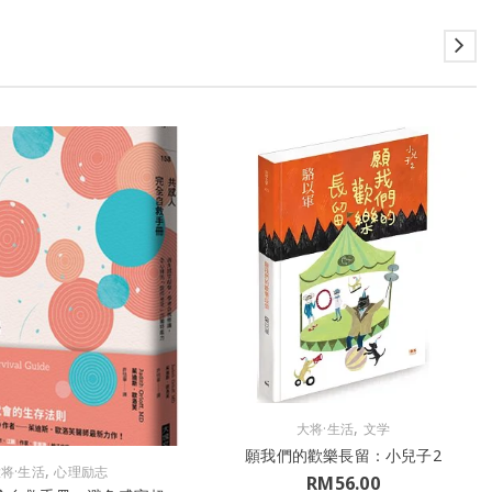
,
大将·生活
文学
願我們的歡樂長留：小兒子2
,
将·生活
心理励志
RM
56.00