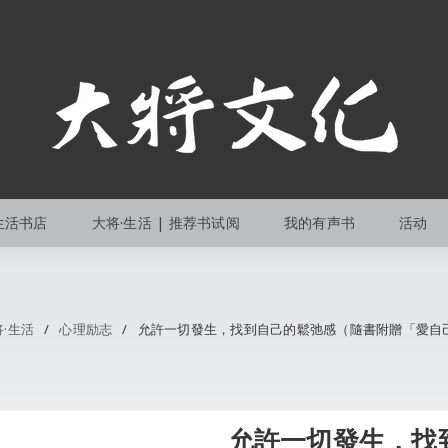
生活书店
大将·生活 | 推荐书试阅
我的有声书
活动
将·生活
/
心理励志
/
允許一切發生，找到自己的鬆弛感（隨書附贈「愛自
允許一切發生，找