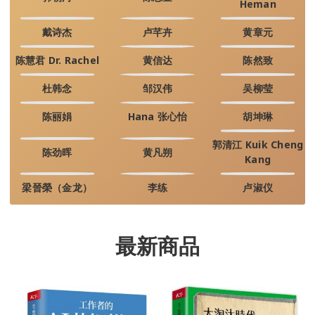
Heman
戴诗杰
卢芊卉
黄章元
陈慧君 Dr. Rachel
黄信达
陈然致
杜韩念
邹汉伟
吴柳莹
陈丽娟
Hana 张心怡
胡坤琳
郭清江 Kuik Cheng
陈劲晖
黄凡朔
Kang
梁晉榮（金龙）
李练
卢淑仪
最新商品