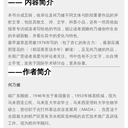
—— 内容简介
本书分成五辑，收录论及何乃健不同文体与阶段重要作品的评
析文章，包括其散文、诗、文学、科普小品，还有一些其他如
报章专访或读者写给他的书信，能让读者观瞻何乃健创作生命
的丰硕面貌，并看出其中的变化与特色。
最早篇章是周粲1976年写的〈包了杏仁的朱古力〉，最新应属
郭莲花的〈《稻花香里说丰年》解读〉，足见何乃健的作品，
长期广受读者喜爱与评论者关注。书中也有不少文字，出自博
士手笔，发表于国际学术研讨会，更具份量。
——作者简介
何乃健
籍广东顺德，1946年生于泰国曼谷，1953年移居槟城，现为
马来西亚公民。马来亚大学农学士，马来西亚理科大学生物学
硕士，曾任职于吉打州慕达农业发展局（MADA），负责这个
全国最大的稻产区里有关水稻双造种植的农艺技术推广及训练
工作。现为稻作学顾问。