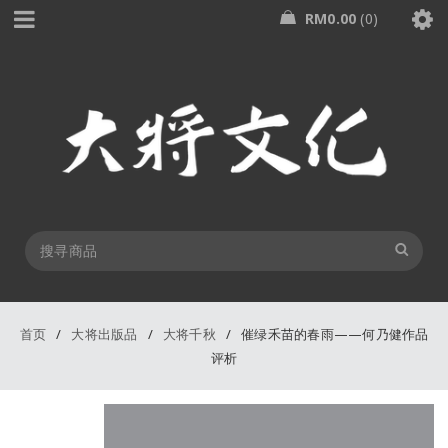
RM
0.00
0
首页
/
大将出版品
/
大将千秋
/
催绿禾苗的春雨——何乃健作品
评析