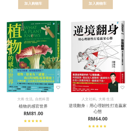
加入购物车
加入购物车
,
,
大将·生活
自然科普
人文社科
大将·生活
逆境翻身：用心理韌性打造贏家
植物的感官世界
心態
RM
81.00
RM
64.00