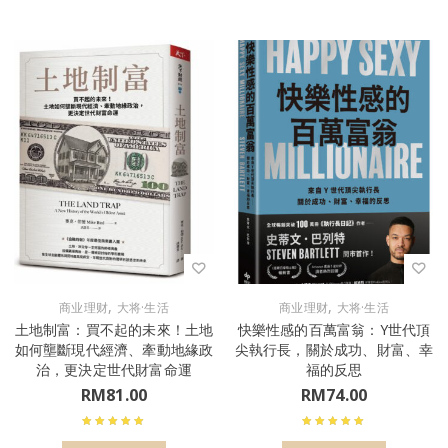
,
,
商业理财
大将·生活
商业理财
大将·生活
土地制富：買不起的未來！土地
快樂性感的百萬富翁：Y世代頂
如何壟斷現代經濟、牽動地緣政
尖執行長，關於成功、財富、幸
治，更決定世代財富命運
福的反思
RM
81.00
RM
74.00