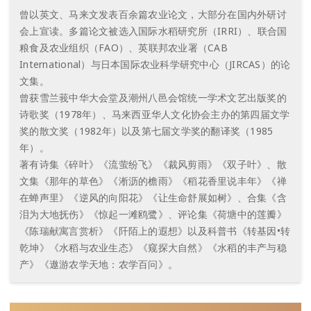
曾以英文、马来文发表百余篇农业论文，大部分在国内外研讨
会上宣读。多篇论文被选入国际水稻研究所（IRRI）、联合国
粮食及农业组织（FAO）、英联邦农业署（CAB
International）与日本国际农业科学研究中心（JIRCAS）的论
文集。
曾获雪兰莪中华大会堂及潮州八邑会馆统一学术文艺出版奖的
诗歌奖（1978年）、马来西亚华人文化协会主办的第四届文学
奖的散文奖（1982年）以及第七届文学奖的翻译奖（1985
年）。
著有诗集《碎叶》《流萤纷飞》《裁风剪雨》《双子叶》、散
文集《那年的草色》《淅沥的檐雨》《稻花香里说丰年》《禅
在蝉声里》《逆风的向阳花》《让生命舒展如树》、合集《含
泪为大地抚伤》《惊起一滩鸥鹭》、评论集《荷塘中的莲瓣》
《陈瑞献寓言赏析》《阡陌上的遐想》以及科普书《转基因•转
乾坤》《水稻与农业生态》《窥探大自然》《水稻的丰产与稳
产》《遨游农学天地：农学百问》。