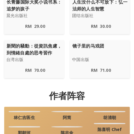
长青藤国际大奖小说书系：
人生没什么不可放下：弘一
追梦的孩子
法师的人生智慧
晨光出版社
团结出版社
RM
29.00
RM
30.00
新聞的騷動：從資訊焦慮，
镜子里的马戏团
到情緒自處的思考習作
台湾出版
中国出版
RM
70.00
RM
71.00
作者阵容
林仁吉医生
阿简
胡清朝
陈喜明 Chef
郭朝河
陈志金