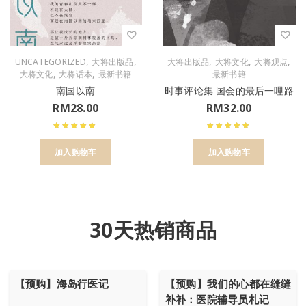
,
,
,
,
,
UNCATEGORIZED
大将出版品
大将出版品
大将文化
大将观点
,
,
大将文化
大将话本
最新书籍
最新书籍
南国以南
时事评论集 国会的最后一哩路
RM
28.00
RM
32.00
加入购物车
加入购物车
30天热销商品
【预购】海岛行医记
【预购】我们的心都在缝缝
补补：医院辅导员札记