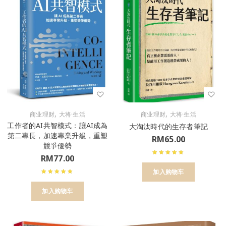
,
,
商业理财
大将·生活
商业理财
大将·生活
工作者的AI共智模式：讓AI成為
大淘汰時代的生存者筆記
第二專長，加速專業升級，重塑
RM
65.00
競爭優勢
RM
77.00
加入购物车
加入购物车