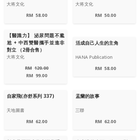
大将文化
大将文化
RM
58.00
RM
50.00
【醫識力】 泌尿問題不尷
尬 + 中西雙醫攜手並進非
活成自己人生的主角
對立 （2冊合售）
大将文化
HANA Publication
RM
120.00
RM
58.00
RM
99.00
自家飛(亦舒系列 337)
盂蘭的故事
天地圖書
三聯
RM
62.00
RM
62.00