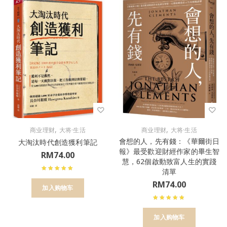
,
,
商业理财
大将·生活
商业理财
大将·生活
會想的人，先有錢：《華爾街日
大淘汰時代創造獲利筆記
報》最受歡迎財經作家的畢生智
RM
74.00
慧，62個啟動致富人生的實踐
清單
RM
74.00
加入购物车
加入购物车