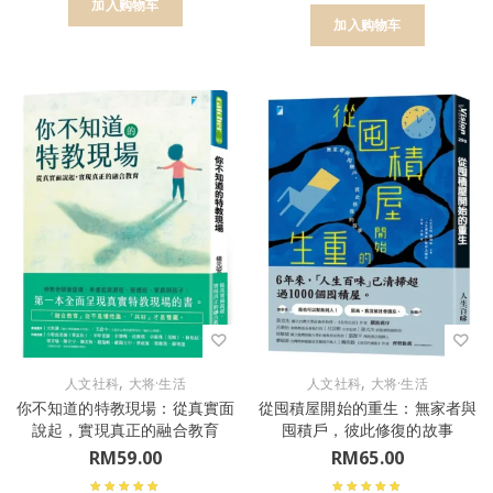
加入购物车
加入购物车
,
,
人文社科
大将·生活
人文社科
大将·生活
你不知道的特教現場：從真實面
從囤積屋開始的重生：無家者與
說起，實現真正的融合教育
囤積戶，彼此修復的故事
RM
59.00
RM
65.00