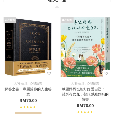
现在缺货
现在缺货
,
,
大将·生活
心理励志
大将·生活
心理励志
解答之書：專屬於你的人生答
希望媽媽也能好好愛自己：一
案
封所有女兒，都想獻給媽媽的
情書
RM
70.00
RM
70.00