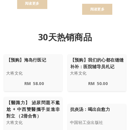
阅读更多
阅读更多
30天热销商品
【预购】海岛行医记
【预购】我们的心都在缝缝
补补：医院辅导员札记
大将文化
大将文化
RM
58.00
RM
50.00
【醫識力】 泌尿問題不尷
尬 + 中西雙醫攜手並進非
抗炎汤：喝出自愈力
對立 （2冊合售）
大将文化
中国轻工业出版社