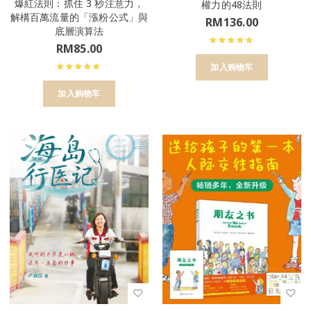
爆紅法則：抓住 3 秒注意力，
權力的48法則
解構百萬流量的「漲粉公式」與
RM
136.00
底層演算法
RM
85.00
加入购物车
加入购物车