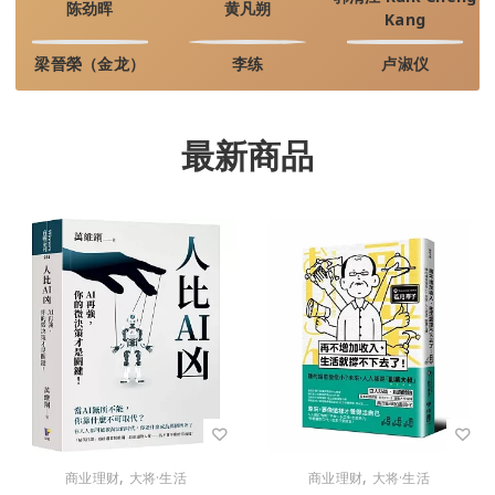
陈劲晖
黄凡朔
Kang
梁晉榮（金龙）
李练
卢淑仪
最新商品
,
,
商业理财
大将·生活
商业理财
大将·生活