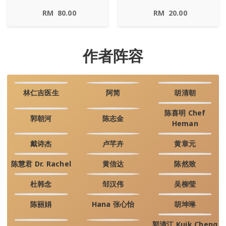
RM
80.00
RM
20.00
作者阵容
林仁吉医生
阿简
胡清朝
陈喜明 Chef
郭朝河
陈志金
Heman
戴诗杰
卢芊卉
黄章元
陈慧君 Dr. Rachel
黄信达
陈然致
杜韩念
邹汉伟
吴柳莹
陈丽娟
Hana 张心怡
胡坤琳
郭清江 Kuik Cheng