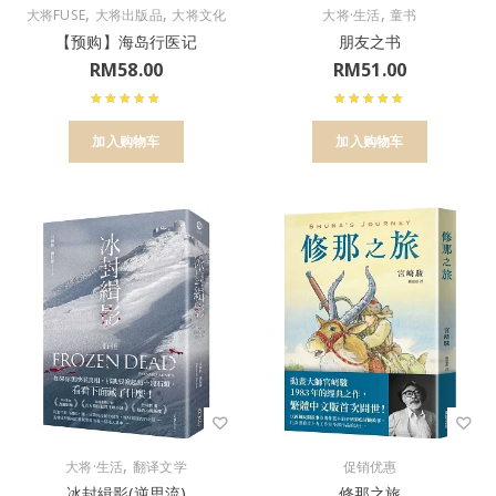
,
,
,
大将FUSE
大将出版品
大将文化
大将·生活
童书
【预购】海岛行医记
朋友之书
RM
58.00
RM
51.00
加入购物车
加入购物车
,
大将·生活
翻译文学
促销优惠
冰封緝影(逆思流)
修那之旅