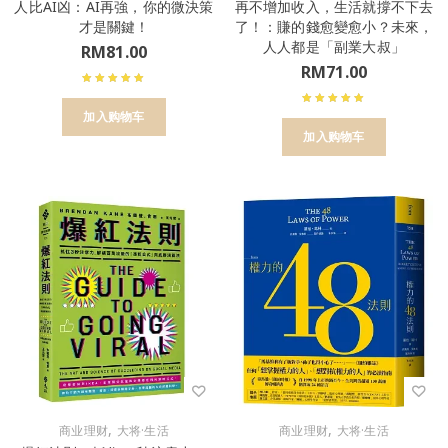
人比AI凶：AI再強，你的微決策
再不增加收入，生活就撐不下去
才是關鍵！
了！：賺的錢愈變愈小？未來，
人人都是「副業大叔」
RM
81.00
RM
71.00
加入购物车
加入购物车
,
,
商业理财
大将·生活
商业理财
大将·生活