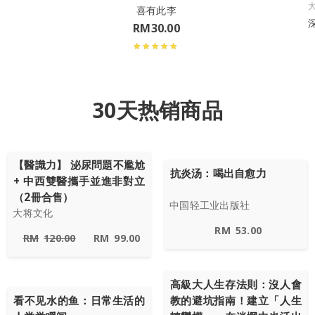
喜有此李
RM
30.00
30天热销商品
【醫識力】 泌尿問題不尷尬
抗炎汤：喝出自愈力
+ 中西雙醫攜手並進非對立
（2冊合售）
中国轻工业出版社
大将文化
RM
53.00
RM
120.00
RM
99.00
高級大人生存法則：沒人會
看不见水的鱼：日常生活的
教的避坑指南！建立「人生