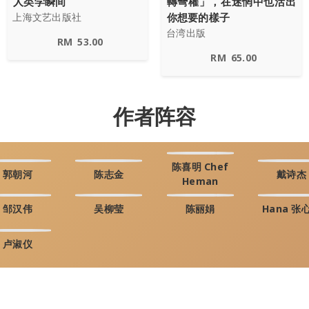
人类学瞬间
轉彎權」，在迷惘中也活出
你想要的樣子
上海文艺出版社
台湾出版
RM
53.00
RM
65.00
作者阵容
陈喜明 Chef
郭朝河
陈志金
戴诗杰
Heman
邹汉伟
吴柳莹
陈丽娟
Hana 张
卢淑仪