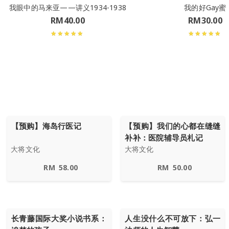
我眼中的马来亚——讲义1934-1938
我的好Gay蜜
RM
40.00
RM
30.00
【预购】海岛行医记
【预购】我们的心都在缝缝
补补：医院辅导员札记
大将文化
大将文化
RM
58.00
RM
50.00
长青藤国际大奖小说书系：
人生没什么不可放下：弘一