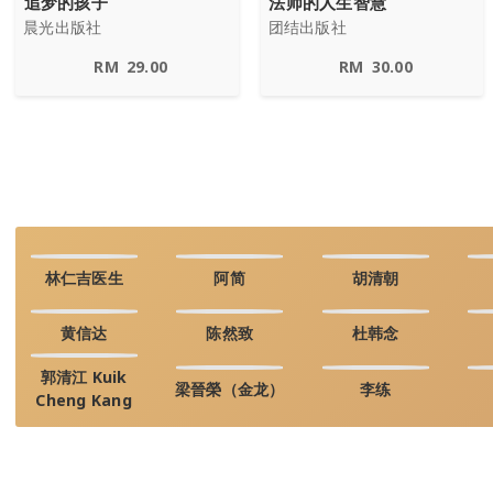
追梦的孩子
法师的人生智慧
晨光出版社
团结出版社
RM
29.00
RM
30.00
林仁吉医生
阿简
胡清朝
黄信达
陈然致
杜韩念
郭清江 Kuik
梁晉榮（金龙）
李练
Cheng Kang