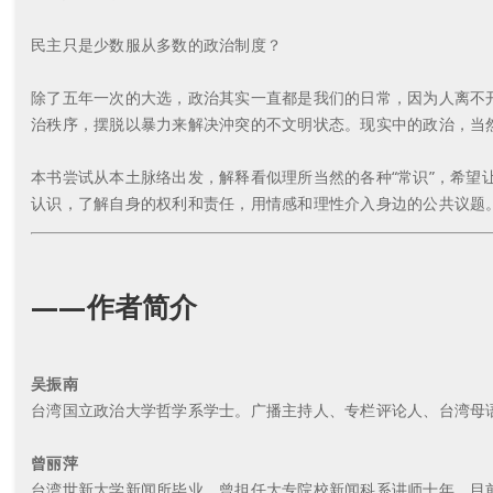
民主只是少数服从多数的政治制度？
除了五年一次的大选，政治其实一直都是我们的日常，因为人离不
治秩序，摆脱以暴力来解决沖突的不文明状态。现实中的政治，当
本书尝试从本土脉络出发，解释看似理所当然的各种“常识”，希
认识，了解自身的权利和责任，用情感和理性介入身边的公共议题
——作者简介
吴振南
台湾国立政治大学哲学系学士。广播主持人、专栏评论人、台湾母
曾丽萍
台湾世新大学新闻所毕业，曾担任大专院校新闻科系讲师十年，目