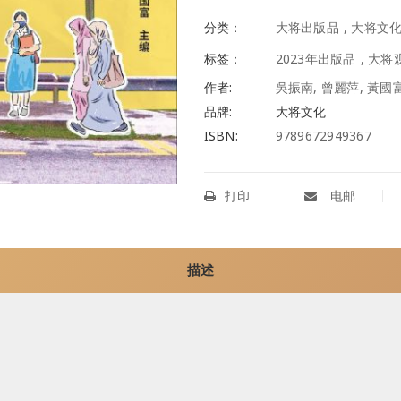
分类：
大将出版品
,
大将文
标签：
2023年出版品
,
大将
作者:
吳振南, 曾麗萍, 黃國富
品牌:
大将文化
ISBN:
9789672949367
打印
电邮
描述