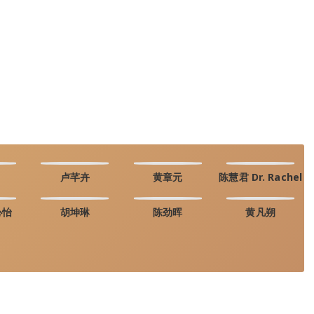
卢芊卉
黄章元
陈慧君 Dr. Rachel
心怡
胡坤琳
陈劲晖
黄凡朔