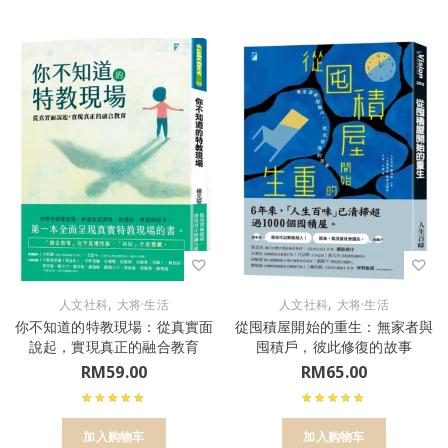
,
,
人文社科
大将·生活
人文社科
大将·生活
你不知道的特教現場：從真實面
從囤積屋開始的重生：無家者與
說起，實現真正的融合教育
囤積戶，彼此修復的故事
RM
59.00
RM
65.00
加入购物车
加入购物车