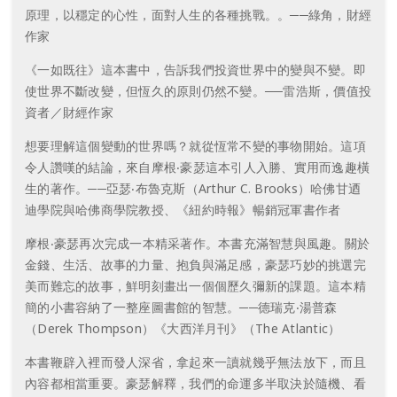
原理，以穩定的心性，面對人生的各種挑戰。。──綠角，財經
作家
《一如既往》這本書中，告訴我們投資世界中的變與不變。即
使世界不斷改變，但恆久的原則仍然不變。──雷浩斯，價值投
資者／財經作家
想要理解這個變動的世界嗎？就從恆常不變的事物開始。這項
令人讚嘆的結論，來自摩根‧豪瑟這本引人入勝、實用而逸趣橫
生的著作。──亞瑟‧布魯克斯（Arthur C. Brooks）哈佛甘迺
迪學院與哈佛商學院教授、《紐約時報》暢銷冠軍書作者
摩根‧豪瑟再次完成一本精采著作。本書充滿智慧與風趣。關於
金錢、生活、故事的力量、抱負與滿足感，豪瑟巧妙的挑選完
美而難忘的故事，鮮明刻畫出一個個歷久彌新的課題。這本精
簡的小書容納了一整座圖書館的智慧。──德瑞克‧湯普森
（Derek Thompson）《大西洋月刊》（The Atlantic）
本書鞭辟入裡而發人深省，拿起來一讀就幾乎無法放下，而且
內容都相當重要。豪瑟解釋，我們的命運多半取決於隨機、看