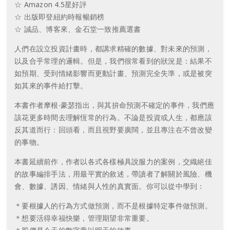
☆ Amazon 4.5星好評
☆ 出版即登紐約時報暢銷榜
☆ 誠品、博客來、金石堂一致推薦選書
人們在設立投資計畫時，都講求精確的數據、對未來的預測，
以及合乎常理的邏輯。但是，我們很常看到的狀況是：結果不
如預期、受到情緒影響而更動計畫、預測完全失準，或是被突
如其來的事件給打擊。
本書作者摩根‧豪瑟指出，與其拚命預測不確定的事件，我們應
該花更多時間去理解恆常的行為。不論是投資或人生，都應該
反其道而行：回頭看，而且視野要廣闊，並且專注在不曾改變
的事物。
本書延續前作，作者以各式各樣極具說服力的案例，交織絕佳
的故事編排手法，用最平實的敘述，帶讀者了解關於風險、機
會、數據、誘因、情緒與人性的真實面。你可以從中學到：
＊要根據人的行為方式做預測，而不是根據特定事件做預測。
＊想要活得幸福快樂，管理期望非常重要。