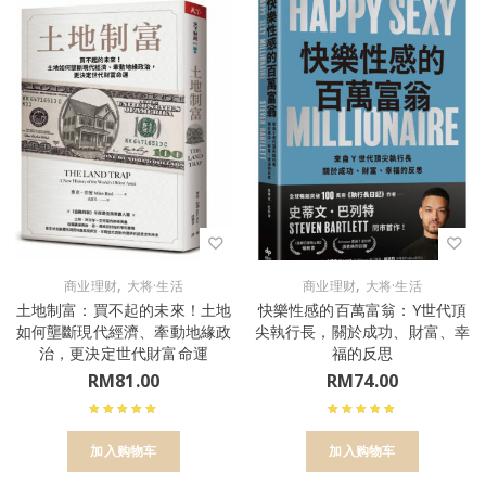
,
,
商业理财
大将·生活
商业理财
大将·生活
土地制富：買不起的未來！土地
快樂性感的百萬富翁：Y世代頂
如何壟斷現代經濟、牽動地緣政
尖執行長，關於成功、財富、幸
治，更決定世代財富命運
福的反思
RM
81.00
RM
74.00
加入购物车
加入购物车