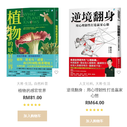
,
,
大将·生活
自然科普
人文社科
大将·生活
逆境翻身：用心理韌性打造贏家
植物的感官世界
心態
RM
81.00
RM
64.00
加入购物车
加入购物车