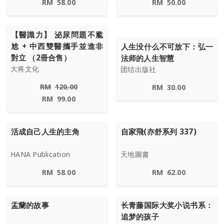
RM
58.00
RM
50.00
【醫識力】 泌尿問題不尷
尬 + 中西雙醫攜手並進非
人生没什么不可放下：弘一
對立 （2冊合售）
法师的人生智慧
大将文化
团结出版社
RM
120.00
RM
30.00
RM
99.00
活成自己人生的主角
自家飛(亦舒系列 337)
HANA Publication
天地圖書
RM
58.00
RM
62.00
盂蘭的故事
长青藤国际大奖小说书系：
追梦的孩子