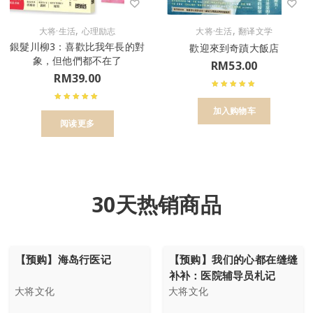
,
,
大将·生活
心理励志
大将·生活
翻译文学
銀髮川柳3：喜歡比我年長的對
歡迎來到奇蹟大飯店
象，但他們都不在了
RM
53.00
RM
39.00
加入购物车
阅读更多
30天热销商品
【预购】海岛行医记
【预购】我们的心都在缝缝
补补：医院辅导员札记
大将文化
大将文化