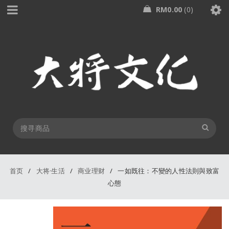
RM
0.00
0
首页
/
大将·生活
/
商业理财
/
一如既往：不變的人性法則與致富
心態