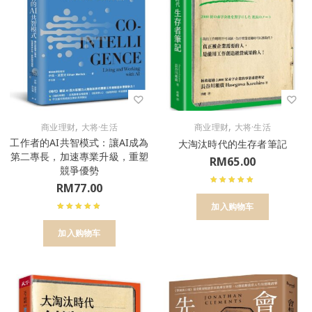
,
,
商业理财
大将·生活
商业理财
大将·生活
工作者的AI共智模式：讓AI成為
大淘汰時代的生存者筆記
第二專長，加速專業升級，重塑
RM
65.00
競爭優勢
RM
77.00
加入购物车
加入购物车