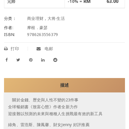
RM
63.00
元帅
-10% =
分类：
商业理财
,
大将·生活
作者:
摩根．豪瑟
ISBN:
9786263556379
打印
电邮
描述
關於金錢、歷史與人性不變的23件事
全球暢銷書《致富心態》作者全新力作
迎接難以預測的未來與種種人生挑戰最有效的新工具
綠角、雷浩斯、陳鳳馨、財女Jenny 好評推薦