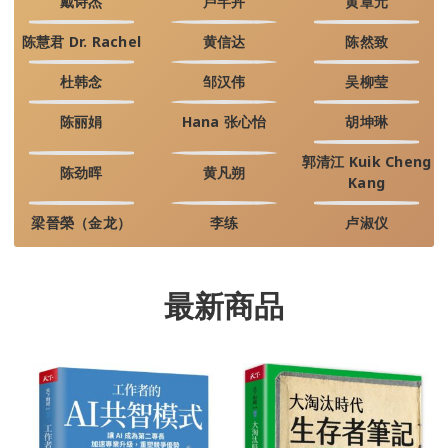
戴诗杰
卢芊卉
黄章元
陈慧君 Dr. Rachel
黄信达
陈然致
杜韩念
邹汉伟
吴柳莹
陈丽娟
Hana 张心怡
胡坤琳
郭清江 Kuik Cheng
陈劲晖
黄凡朔
Kang
梁晉榮（金龙）
李练
卢淑仪
最新商品