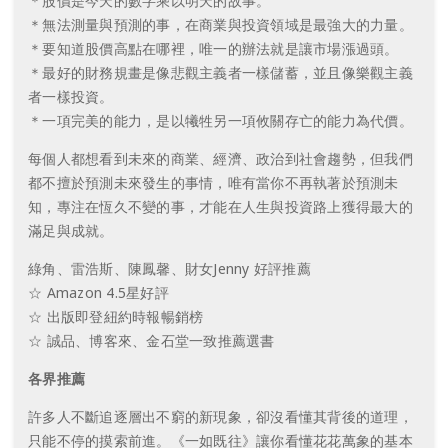
＊股價是今天的數字乘以明天的故事。
＊無法測量與預測的事，在商業與投資領域是最強大的力量。
＊要知道股價高點在哪裡，唯一的辦法就是讓市場漲過頭。
＊最好的財務規畫是像悲觀主義者一樣儲蓄，並且像樂觀主義
者一樣投資。
＊一項完美的能力，是以犧牲另一項攸關存亡的能力為代價。
每個人都想看到未來的商業、經濟、政治到社會趨勢，但我們
都不擅於預測未來發生的事情，唯有當你不再執著於預測未
知，專注在恆久不變的事，才能在人生與投資路上獲得最大的
滿足與成就。
綠角、雷浩斯、陳鳳馨、財女Jenny 好評推薦
☆ Amazon 4.5星好評
☆ 出版即登紐約時報暢銷榜
☆ 誠品、博客來、金石堂一致推薦選書
各界推薦
許多人不斷追逐層出不窮的新現象，卻沒看懂其背後的道理，
只能不停的摸索前進。《一如既往》讓你看懂花花萬象的基本