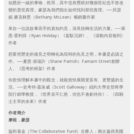
似懸於一線的事物，然而，其中也有歷經好幾個世紀也不曾改
變的普世真理。豪瑟為我們指出如何找到那些真理。──貝瑟
妮‧麥克林恩（Bethany McLean）暢銷書作家
來自一位說故事高手的真知灼見，深具扭轉生活的力量。──萊
恩‧霍利得（Ryan Holiday）《駕馭沉靜》、《滾動內容複利》
作者
想要把歷史的後見之明轉化為現時的先見之明，本書是必讀之
作。──夏恩‧派瑞許（Shane Parrish）Farnam Street創辦
人、《思考的框架》作者
你愈快理解本書中的觀念，就能愈快展開更富有、更豐盛的生
活。──史考特‧蓋洛威（Scott Galloway）紐約大學史登商學
院行銷學教授，《世界並不仁慈，但也不會虧待你》、《四騎
士主宰的未來》作者
作者簡介
摩根．豪瑟
協和基金（The Collaborative Fund）合夥人；兩次贏得美國