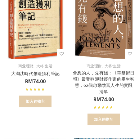
,
,
商业理财
大将·生活
商业理财
大将·生活
會想的人，先有錢：《華爾街日
大淘汰時代創造獲利筆記
報》最受歡迎財經作家的畢生智
RM
74.00
慧，62個啟動致富人生的實踐
清單
RM
74.00
加入购物车
加入购物车