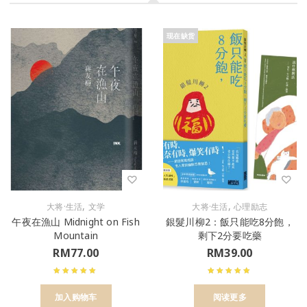
现在缺货
,
,
大将·生活
文学
大将·生活
心理励志
午夜在漁山 Midnight on Fish
銀髮川柳2：飯只能吃8分飽，
Mountain
剩下2分要吃藥
RM
77.00
RM
39.00
加入购物车
阅读更多