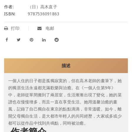
作者:
（日）高木直子
ISBN:
9787536091863
打印
电邮
描述
一個人住的日子都是孤獨寂寞的，但在高木老師的畫筆下，她
的獨居生活永遠都充滿歡樂與治癒。在《一個人住第9年》
中，老師從單間搬到了兩居室，生活漸漸出現了變化，她的菜
譜也在慢慢增多，而且一直在享受生活。她用溫馨治癒的畫
風，記錄了自己獨自在東京的點點滴滴，非常溫暖。如今，離
開父母獨自生活，是大都市年輕人的共同經歷，大家或多或少
都可以從作品中找到共鳴點，同時被治癒。
作者簡介