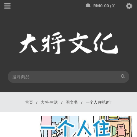
RM
0.00
0
首页
/
大将·生活
/
图文书
/
一个人住第9年