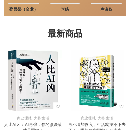
梁晉榮（金龙）
李练
卢淑仪
最新商品
,
,
商业理财
大将·生活
商业理财
大将·生活
人比AI凶：AI再強，你的微決策
再不增加收入，生活就撐不下去