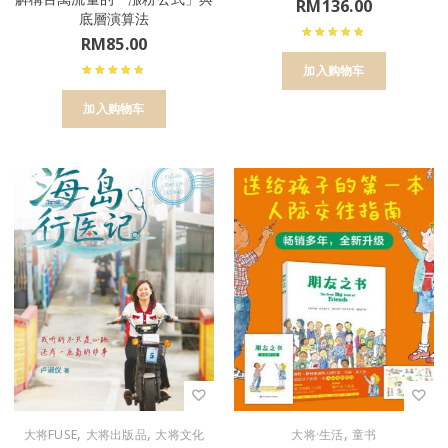
RM
136.00
底層演算法
RM
85.00
加入购物车
加入购物车
,
,
,
大将FUSE
大将出版品
大将文化
大将·生活
童书