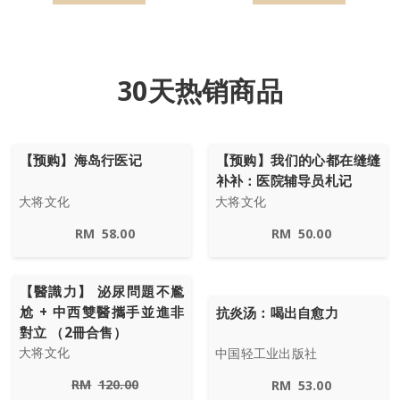
30天热销商品
【预购】海岛行医记
【预购】我们的心都在缝缝
补补：医院辅导员札记
大将文化
大将文化
RM
58.00
RM
50.00
【醫識力】 泌尿問題不尷
尬 + 中西雙醫攜手並進非
抗炎汤：喝出自愈力
對立 （2冊合售）
大将文化
中国轻工业出版社
RM
120.00
RM
53.00