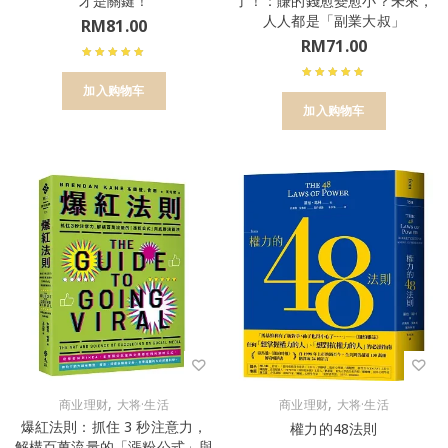
才是關鍵！
了！：賺的錢愈變愈小？未來，
人人都是「副業大叔」
RM
81.00
RM
71.00
加入购物车
加入购物车
,
,
商业理财
大将·生活
商业理财
大将·生活
爆紅法則：抓住 3 秒注意力，
權力的48法則
解構百萬流量的「漲粉公式」與