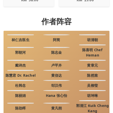
作者阵容
林仁吉医生
阿简
胡清朝
陈喜明 Chef
郭朝河
陈志金
Heman
戴诗杰
卢芊卉
黄章元
陈慧君 Dr. Rachel
黄信达
陈然致
杜韩念
邹汉伟
吴柳莹
陈丽娟
Hana 张心怡
胡坤琳
郭清江 Kuik Cheng
陈劲晖
黄凡朔
Kang