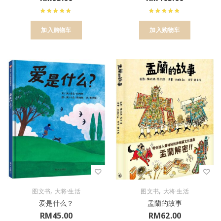
加入购物车
加入购物车
,
,
图文书
大将·生活
图文书
大将·生活
爱是什么？
盂蘭的故事
RM
45.00
RM
62.00