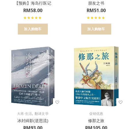
【预购】海岛行医记
朋友之书
RM
58.00
RM
51.00
加入购物车
加入购物车
,
大将·生活
翻译文学
促销优惠
冰封緝影(逆思流)
修那之旅
RM
93.00
RM
105.00