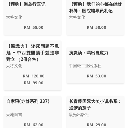
【预购】海岛行医记
【预购】我们的心都在缝缝
补补：医院辅导员札记
大将文化
大将文化
RM
58.00
RM
50.00
【醫識力】 泌尿問題不尷
尬 + 中西雙醫攜手並進非
抗炎汤：喝出自愈力
對立 （2冊合售）
大将文化
中国轻工业出版社
RM
120.00
RM
53.00
RM
99.00
自家飛(亦舒系列 337)
长青藤国际大奖小说书系：
追梦的孩子
天地圖書
晨光出版社
RM
62.00
RM
29.00