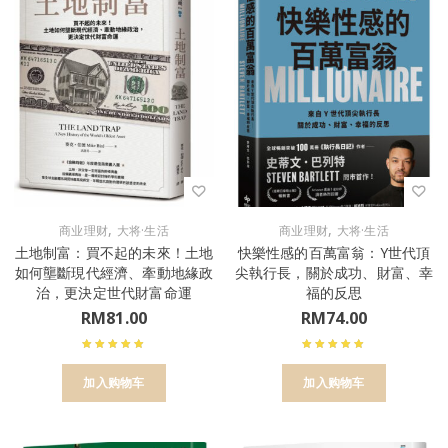
,
,
商业理财
大将·生活
商业理财
大将·生活
土地制富：買不起的未來！土地
快樂性感的百萬富翁：Y世代頂
如何壟斷現代經濟、牽動地緣政
尖執行長，關於成功、財富、幸
治，更決定世代財富命運
福的反思
RM
81.00
RM
74.00
加入购物车
加入购物车