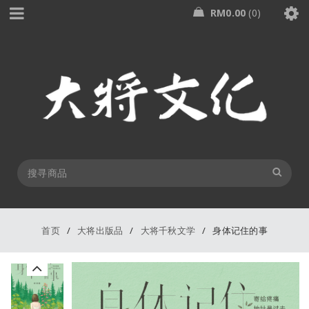
RM
0.00
0
首页
/
大将出版品
/
大将千秋文学
/
身体记住的事