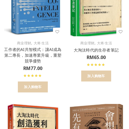
,
,
商业理财
大将·生活
商业理财
大将·生活
工作者的AI共智模式：讓AI成為
大淘汰時代的生存者筆記
第二專長，加速專業升級，重塑
RM
65.00
競爭優勢
RM
77.00
加入购物车
加入购物车