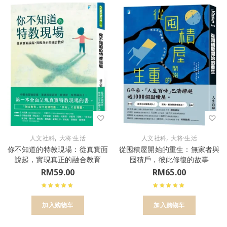
,
,
人文社科
大将·生活
人文社科
大将·生活
你不知道的特教現場：從真實面
從囤積屋開始的重生：無家者與
說起，實現真正的融合教育
囤積戶，彼此修復的故事
RM
59.00
RM
65.00
加入购物车
加入购物车