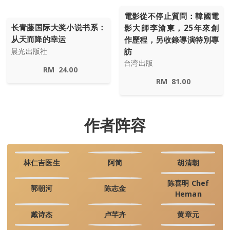
電影從不停止質問：韓國電
长青藤国际大奖小说书系：
影大師李滄東，25年來創
从天而降的幸运
作歷程，另收錄導演特別專
訪
晨光出版社
台湾出版
RM
24.00
RM
81.00
作者阵容
林仁吉医生
阿简
胡清朝
陈喜明 Chef
郭朝河
陈志金
Heman
戴诗杰
卢芊卉
黄章元