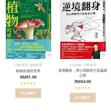
,
,
大将·生活
自然科普
人文社科
大将·生活
逆境翻身：用心理韌性打造贏家
植物的感官世界
心態
RM
81.00
RM
64.00
加入购物车
加入购物车