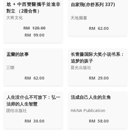
尬 + 中西雙醫攜手並進非
自家飛(亦舒系列 337)
對立 （2冊合售）
大将文化
天地圖書
RM
120.00
RM
62.00
RM
99.00
盂蘭的故事
长青藤国际大奖小说书系：
追梦的孩子
三聯
晨光出版社
RM
62.00
RM
29.00
人生没什么不可放下：弘一
活成自己人生的主角
法师的人生智慧
团结出版社
HANA Publication
RM
30.00
RM
58.00