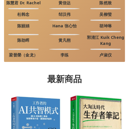
陈慧君 Dr. Rachel
黄信达
陈然致
杜韩念
邹汉伟
吴柳莹
陈丽娟
Hana 张心怡
胡坤琳
郭清江 Kuik Cheng
陈劲晖
黄凡朔
Kang
梁晉榮（金龙）
李练
卢淑仪
最新商品