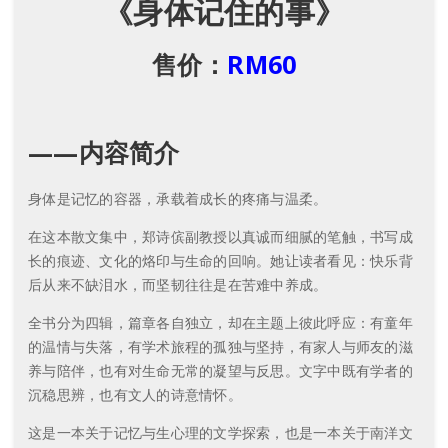
《身体记住的事》
售价：
RM60
——内容简介
身体是记忆的容器，承载着成长的疼痛与温柔。
在这本散文集中，郑诗傧副教授以真诚而细腻的笔触，书写成
长的痕迹、文化的烙印与生命的回响。她让读者看见：快乐背
后从来不缺泪水，而坚韧往往是在苦难中养成。
全书分为四辑，篇章各自独立，却在主题上彼此呼应：有童年
的温情与失落，有学术旅程的孤独与坚持，有家人与师友的滋
养与陪伴，也有对生命无常的凝望与反思。文字中既有学者的
沉稳思辨，也有文人的诗意情怀。
这是一本关于记忆与生心理的文学探索，也是一本关于南洋文