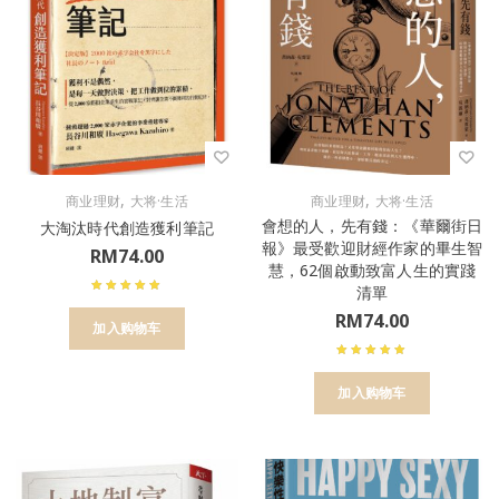
,
,
商业理财
大将·生活
商业理财
大将·生活
會想的人，先有錢：《華爾街日
大淘汰時代創造獲利筆記
報》最受歡迎財經作家的畢生智
RM
74.00
慧，62個啟動致富人生的實踐
清單
RM
74.00
加入购物车
加入购物车