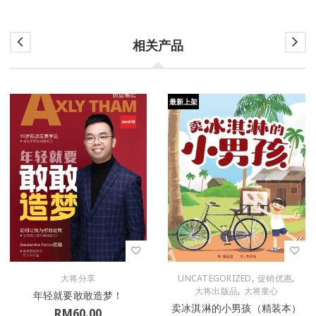
相关产品
最新上架
,
,
大将分享
UNCATEGORIZED
促销优惠
,
大将出版品
大将童心
年轻就要敢敢造梦！
卖冰淇淋的小男孩（精装本）
RM
60.00