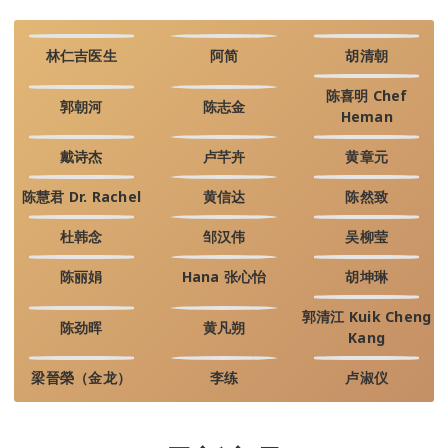
林仁吉医生
阿简
胡清朝
陈喜明 Chef
郭朝河
陈志金
Heman
戴诗杰
卢芊卉
黄章元
陈慧君 Dr. Rachel
黄信达
陈然致
杜韩念
邹汉伟
吴柳莹
陈丽娟
Hana 张心怡
胡坤琳
郭清江 Kuik Cheng
陈劲晖
黄凡朔
Kang
梁晉榮（金龙）
李练
卢淑仪