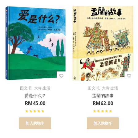
,
,
图文书
大将·生活
图文书
大将·生活
爱是什么？
盂蘭的故事
RM
45.00
RM
62.00
加入购物车
加入购物车