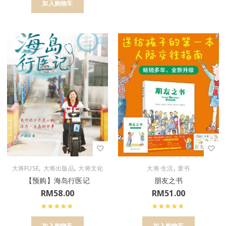
加入购物车
,
,
,
大将FUSE
大将出版品
大将文化
大将·生活
童书
【预购】海岛行医记
朋友之书
RM
58.00
RM
51.00
加入购物车
加入购物车