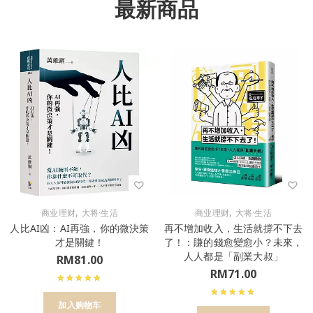
最新商品
,
,
商业理财
大将·生活
商业理财
大将·生活
人比AI凶：AI再強，你的微決策
再不增加收入，生活就撐不下去
才是關鍵！
了！：賺的錢愈變愈小？未來，
人人都是「副業大叔」
RM
81.00
RM
71.00
加入购物车