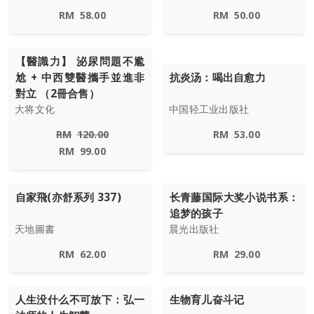
RM
58.00
RM
50.00
【醫識力】 泌尿問題不尷
尬 + 中西雙醫攜手並進非
抗炎汤：喝出自愈力
對立 （2冊合售）
大将文化
中国轻工业出版社
RM
120.00
RM
53.00
RM
99.00
自家飛(亦舒系列 337)
长青藤国际大奖小说书系：
追梦的孩子
天地圖書
晨光出版社
RM
62.00
RM
29.00
人生没什么不可放下：弘一
生物育儿奋斗记