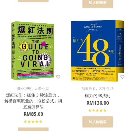
加入购物车
,
,
商业理财
大将·生活
商业理财
大将·生活
爆紅法則：抓住 3 秒注意力，
權力的48法則
解構百萬流量的「漲粉公式」與
RM
136.00
底層演算法
RM
85.00
加入购物车