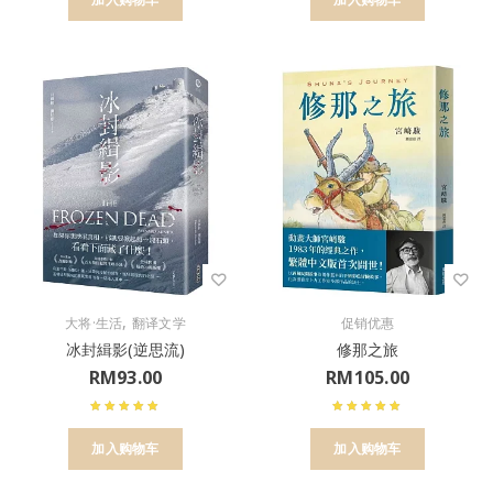
,
大将·生活
翻译文学
促销优惠
冰封緝影(逆思流)
修那之旅
RM
93.00
RM
105.00
加入购物车
加入购物车