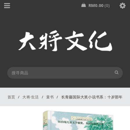
RM
0.00
0
首页
/
大将·生活
/
童书
/
长青藤国际大奖小说书系：十岁那年