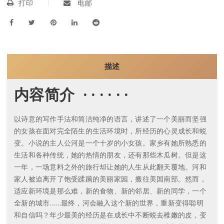
打印
电邮
描述
内容简介 · · · · · ·
以诗意的写作手法和简洁纯净的语言，讲述了一个美丽而坚强
的女孩在面对完全陌生的生活环境时，所经历的心灵成长和蜕
变。小说的主人公河是一个十岁的小女孩。家乡有她所熟悉的
生活和各种传统，她的热情的朋友，还有那些木瓜树。但是这
一年，一场意料之外的旅行却让她的人生从此翻天覆地。河和
家人被迫离开了饱受蹂躏的美丽家园，搬往美国南部。然而，
适应新环境是那么难，新的食物、新的邻居、新的同学，一个
全新的城市……最终，河会融入这个新的世界，重新变得聪明
和自信吗？年少最美的经历是在成长中不断蜕去稚嫩的皮，变