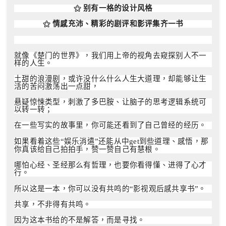
⚝
别有一格的设计风格
⚝
情感充沛、精彩的剧评和影评集齐一书
就像《楚门的世界》，我们用上帝的视角去窥探别人不一
样的人生。
土甜的浪漫剧，或许没什么什么人生大道理，却能够让生
活的苦闷激荡出一点甜，
悬疑惊悚类型，刺激了多巴胺、让脑子的思考逻辑系统可
以转一转；
在一些写实的故事里，你可能还看到了自己曾经的经历。
娱乐消遣
还能从中
到些道理、感悟，那
如果看着这些
“
”
get
你真该给自己拍拍手，赞一赞自己有慧根。
哪怕心经、圣经那么有哲理，也要你看得懂、进得了心才
行。
影视观后感共享书
。
所以这是一本，你可以没有共鸣的
“
”
共享，不非得有共鸣。
因为这本书给的不是解答，而是寻找。