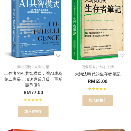
,
,
商业理财
大将·生活
商业理财
大将·生活
工作者的AI共智模式：讓AI成為
大淘汰時代的生存者筆記
第二專長，加速專業升級，重塑
RM
65.00
競爭優勢
RM
77.00
加入购物车
加入购物车