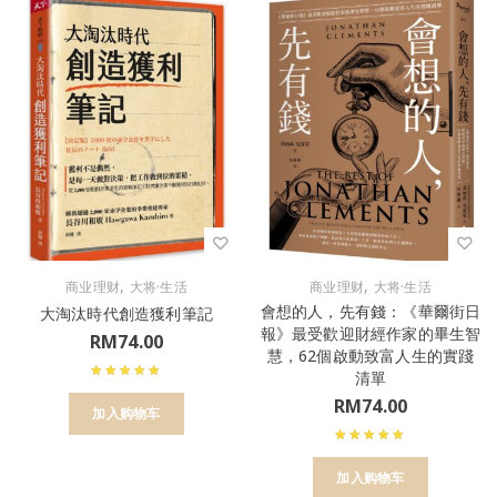
,
,
商业理财
大将·生活
商业理财
大将·生活
會想的人，先有錢：《華爾街日
大淘汰時代創造獲利筆記
報》最受歡迎財經作家的畢生智
RM
74.00
慧，62個啟動致富人生的實踐
清單
RM
74.00
加入购物车
加入购物车