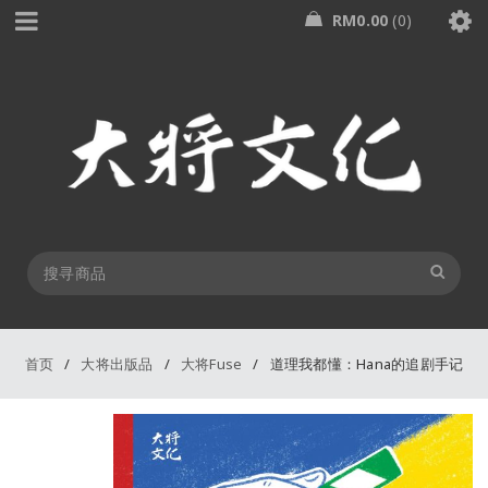
RM
0.00
0
首页
/
大将出版品
/
大将Fuse
/
道理我都懂：Hana的追剧手记