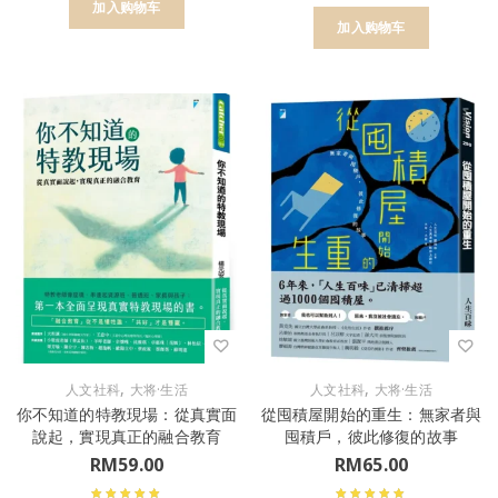
加入购物车
加入购物车
,
,
人文社科
大将·生活
人文社科
大将·生活
你不知道的特教現場：從真實面
從囤積屋開始的重生：無家者與
說起，實現真正的融合教育
囤積戶，彼此修復的故事
RM
59.00
RM
65.00