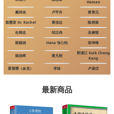
Heman
戴诗杰
卢芊卉
黄章元
陈慧君 Dr. Rachel
黄信达
陈然致
杜韩念
邹汉伟
吴柳莹
陈丽娟
Hana 张心怡
胡坤琳
郭清江 Kuik Cheng
陈劲晖
黄凡朔
Kang
梁晉榮（金龙）
李练
卢淑仪
最新商品