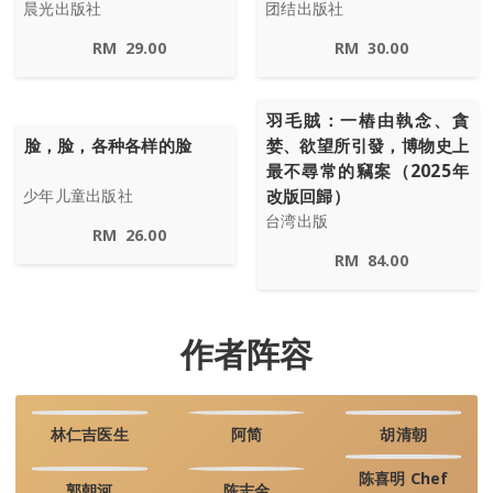
晨光出版社
团结出版社
RM
29.00
RM
30.00
羽毛賊：一樁由執念、貪
脸，脸，各种各样的脸
婪、欲望所引發，博物史上
最不尋常的竊案（2025年
改版回歸）
少年儿童出版社
台湾出版
RM
26.00
RM
84.00
作者阵容
林仁吉医生
阿简
胡清朝
陈喜明 Chef
郭朝河
陈志金