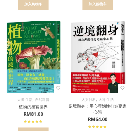
加入购物车
加入购物车
,
,
大将·生活
自然科普
人文社科
大将·生活
逆境翻身：用心理韌性打造贏家
植物的感官世界
心態
RM
81.00
RM
64.00