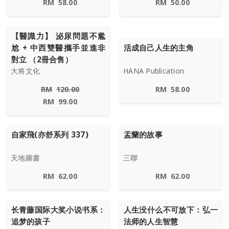
RM
58.00
RM
50.00
【醫識力】 泌尿問題不尷
尬 + 中西雙醫攜手並進非
活成自己人生的主角
對立 （2冊合售）
大将文化
HANA Publication
RM
120.00
RM
58.00
RM
99.00
自家飛(亦舒系列 337)
盂蘭的故事
天地圖書
三聯
RM
62.00
RM
62.00
长青藤国际大奖小说书系：
人生没什么不可放下：弘一
追梦的孩子
法师的人生智慧