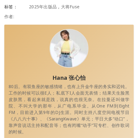
标签：
2025年出版品
,
大将Fuse
作者:
Hana 张心怡
80后。有双鱼座的敏感情绪，也有上升金牛座的务实和迟钝。
工作的时候可以很E人；私底下I人会面无表情；结果天生脸黑
皮肤黑，看起来就是跩，说真的也很无奈。在拉曼还叫做学
院、不叫⼤学的那年，从⼴电系毕业。从One FM到Eight
FM，⽬前进⼊第9年的DJ⽣涯。同时主持⼋度空间电视节⽬
《⼋⼋六⼗事》、《SarangKwave》单元；平⽇⼤多“动⼝”，
靠声⾳说话主持和配⾳等；也有闭嘴“动⼿”写专栏、创作歌词
的时候。