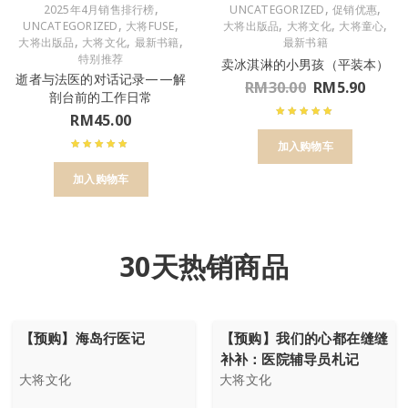
,
,
,
2025年4月销售排行榜
UNCATEGORIZED
促销优惠
,
,
,
,
,
UNCATEGORIZED
大将FUSE
大将出版品
大将文化
大将童心
,
,
,
大将出版品
大将文化
最新书籍
最新书籍
特别推荐
卖冰淇淋的小男孩（平装本）
逝者与法医的对话记录——解
RM
30.00
RM
5.90
剖台前的工作日常
RM
45.00
加入购物车
加入购物车
30天热销商品
【预购】海岛行医记
【预购】我们的心都在缝缝
补补：医院辅导员札记
大将文化
大将文化