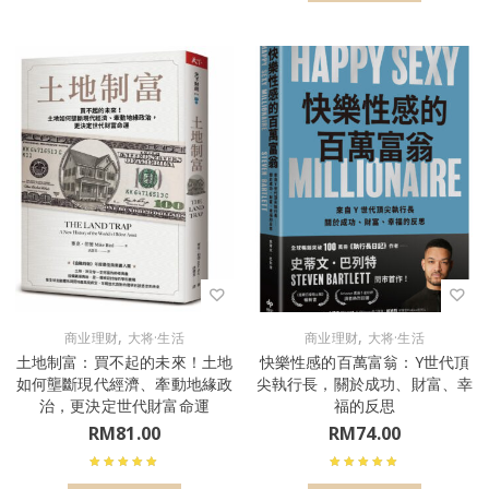
,
,
商业理财
大将·生活
商业理财
大将·生活
土地制富：買不起的未來！土地
快樂性感的百萬富翁：Y世代頂
如何壟斷現代經濟、牽動地緣政
尖執行長，關於成功、財富、幸
治，更決定世代財富命運
福的反思
RM
81.00
RM
74.00