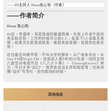
主持人
张心怡（作者）
——DJ
Hana
——作者简介
张心怡
Hana
后，矛盾体。有双鱼座的敏感情绪，也有上升金牛座的
80
务实和迟钝。工作的时候可以很
人；私底下
人会面无表
E
I
情；结果天生脸黑皮肤黑，看起来就是跩，说真的也很无
奈。
在拉曼还叫做学院、不叫
⼤
学的那年，从
⼴
电系毕业。从
到
，
年的
One FM
Eight FM
⽬
前进
⼊
第
9
DJ
⽣
涯。同时主持
》单
⼋
度空间电视节
⽬
《
⼋⼋
六
⼗
事》、《
SarangKwave
元；平
动
，靠声
⽇⼤
多
“
⼝
”
⾳
说话主持和配
⾳
等；也有闭
动
写专栏、创作歌词的时候。
嘴
“
⼿
”
其他信息