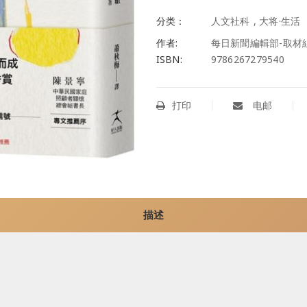
分类：
人文社科
,
大将·生活
作者:
每日新聞編輯部-取材
ISBN:
9786267279540
打印
电邮
描述