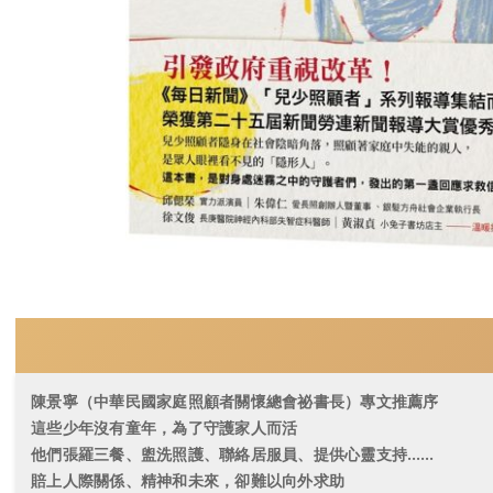
陳景寧（中華民國家庭照顧者關懷總會祕書長）專文推薦序
這些少年沒有童年，為了守護家人而活
他們張羅三餐、盥洗照護、聯絡居服員、提供心靈支持……
賠上人際關係、精神和未來，卻難以向外求助