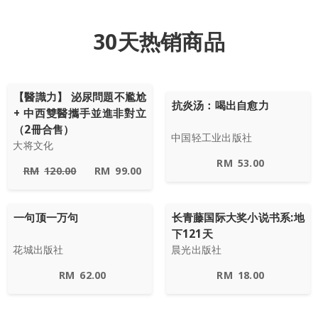
30天热销商品
【醫識力】 泌尿問題不尷尬
抗炎汤：喝出自愈力
+ 中西雙醫攜手並進非對立
（2冊合售）
中国轻工业出版社
大将文化
RM
53.00
RM
120.00
RM
99.00
一句顶一万句
长青藤国际大奖小说书系:地
下121天
花城出版社
晨光出版社
RM
62.00
RM
18.00