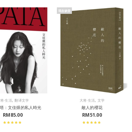
现在缺货
,
,
将·生活
翻译文学
大将·生活
文学
 帕塔：文佳煐的私人時光
敵人的櫻花
RM
85.00
RM
51.00