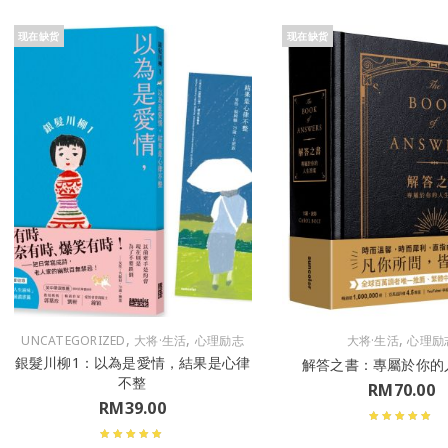
现在缺货
现在缺货
,
,
,
UNCATEGORIZED
大将·生活
心理励志
大将·生活
心理励
銀髮川柳1：以為是愛情，結果是心律
解答之書：專屬於你的
不整
RM
70.00
RM
39.00