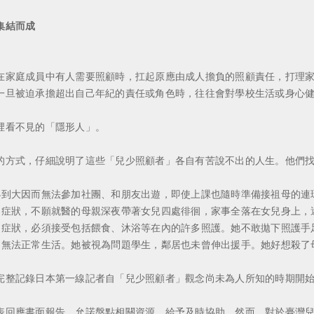
集結而成
家庭成員中有人需要照顧時，扛起原應由成人擔負的照顧責任，打理家
旦被迫承擔超出自己年紀的責任或角色時，往往會對學校生活或身心健
看不見的「隱形人」。
方式，仔細說明了這些「兒少照顧者」各自有苦說不出的人生。他們找
到大因而無法參加社團、和朋友出遊，即使上課也隨時準備接祖母的連
狀，不願就醫的母親深夜帶著女兒四處徘徊，家事全落在女兒身上，
狀，必須接受包括餵食、沐浴等在內的許多照護。她不敢拋下照護手足
無法正常生活。她被視為問題學生，鄰居也未曾伸出援手。她好想殺了
整記錄日本第一線記者自「兒少照顧者」觀念尚未為人所知的時期開始
回應書面報告，允諾盤點相關資源，給予及時協助。然而，對於臺灣兒