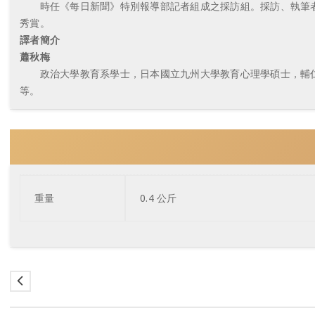
時任《每日新聞》特別報導部記者組成之採訪組。採訪、執筆者包
秀賞。
譯者簡介
蕭秋梅
政治大學教育系學士，日本國立九州大學教育心理學碩士，輔仁大
等。
重量
0.4 公斤