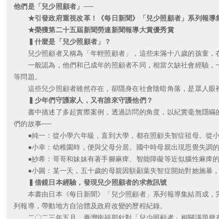
他們是「兒少照顧者」──
★引發政府重視改革！《每日新聞》「兒少照顧者」系列報導
★榮獲第二十五屆新聞勞連新聞報導大賞優秀賞
▍什麼是「兒少照顧者」？
兒少照顧者又稱為「年輕照顧者」，這些未滿十八歲的孩童，在
一般認為，他們和已成年的照顧者不同，相當欠缺社會經驗，一
等問題。
這些兒少照顧者雖然存在，卻隱身在社會陰暗角落，是眾人眼裡
▍少年們守護家人，又有誰來守護他們？
書中描述了多起實際案例，透過訪問的角度，以紀實毫無隱瞞的
們的故事──
●純一：從小學六年級，直到大學，都在照顧失智症祖母。從小
●小幸：幼稚園時，便與父母分居。國中時母親出現思覺失調的症
●紗希：哥哥和妹妹有著手腳麻痺、智能障礙等近似腦性麻痺的症
●小圓：某一天，五十歲的母親因額顳葉失智症開始對她施暴，
▍借鏡日本經驗，發現兒少照顧者的求救訊號
本書由日本《每日新聞》「兒少照顧者」系列報導集結而成，完
列報導，帶動地方自治體及政府改變的歷程紀錄。
二〇二三年五月，臺灣衛福部針對「兒少照顧者」相關議題發表