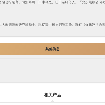
含松尾良、向畑泰司、田中裕之、山田奈緒等人。「兒少照顧者 年幼
學翻譯學研究所碩士。現從事中日文翻譯工作。譯有《貓咪浮世繪圖鑑》
其他信息
相关产品