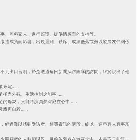
事、照料家人、進行照護、提供情感面的支持等。
康造成負面影響，出現遲到、缺席、成績低落或難以發展友伴關係
不到出口言明，於是透過每日新聞採訪團隊的訪問，終於說出了他
環來電……
還極盡外觀、生活控制之能事……
的母親，只能將演員夢深藏在心中……
母親再自殺……
，經過難以找到受訪者、相關資訊的階段，終以一連串真人真事系
少照顧者的人數和現況，目前依舊處在迷霧之中。本書不只能讓一