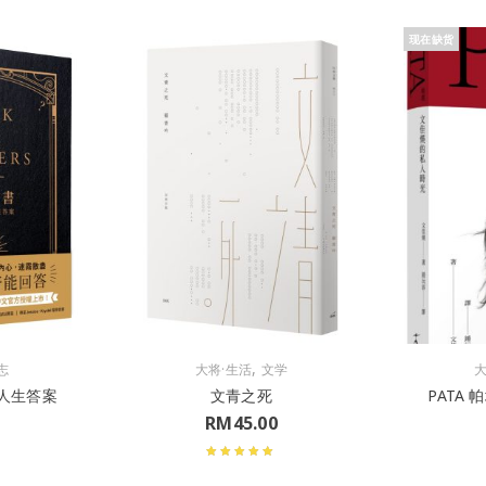
现在缺货
,
志
大将·生活
文学
大
人生答案
文青之死
PATA
RM
45.00