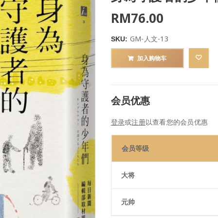
RM
76.00
GM-人文-13
SKU:
加入购物车
会员优惠
登录
或
注册
以查看您的会员优惠
会员等级
大将
元帅