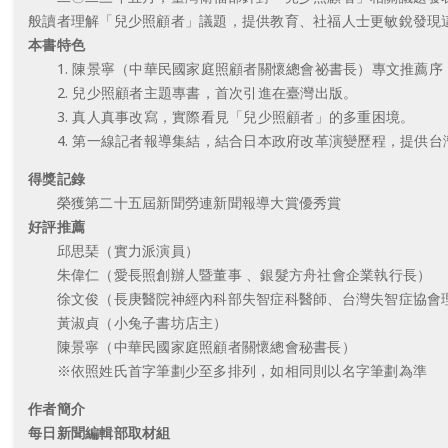
般讀者理解「兒少照顧者」議題，提供教育、社福人士更敏銳發現
本書特色
1. 陳景寧（中華民國家庭照顧者關懷總會祕書長）專文推薦序
2. 兒少照顧者主題專書，首次引進在臺灣出版。
3. 真人真事改寫，實際看見「兒少照顧者」的多重困境。
4. 第一線記者報導集結，結合日本政府改革演變歷程，提供台
得獎記錄
榮獲第二十五屆新聞勞連新聞報導大賞優秀賞
好評推薦
邱思琹（實力派演員）
朱偉仁（愛長照創辦人暨董事 、銀髮方舟社會企業執行長）
徐文俊（長庚醫院神經內科部失智症科醫師、台灣失智症協會
黃淑貞（小兔子書坊店主）
陳景寧（中華民國家庭照顧者關懷總會秘書長）
※依照姓氏首字筆劃少至多排列，如相同則以名字筆劃為準
作者簡介
每日新聞編輯部取材組