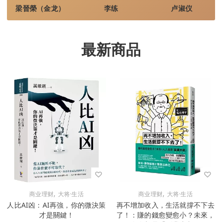
梁晉榮（金龙）
李练
卢淑仪
最新商品
,
,
商业理财
大将·生活
商业理财
大将·生活
人比AI凶：AI再強，你的微決策
再不增加收入，生活就撐不下去
才是關鍵！
了！：賺的錢愈變愈小？未來，