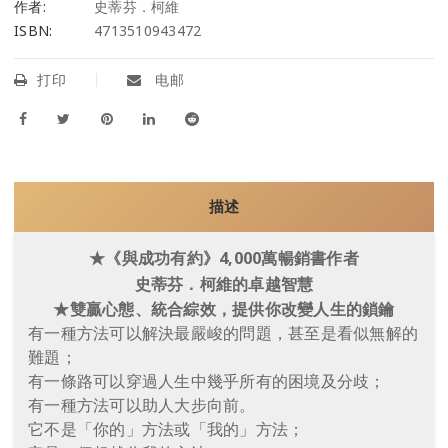
作者:
史蒂芬．柯維
ISBN:
4713510943472
打印
电邮
描述
★
《與成功有約》
4,000
萬暢銷書作者
史蒂芬．柯維的卓越智慧
★
雙贏心態、統合綜效，提供你改變人生的鎖鑰
有一種方法可以解決最嚴峻的問題，甚至是看似無解的
難題；
有一條路可以穿過人生中幾乎所有的困境及分歧；
有一種方法可以助人大步向前。
它不是「你的」方法或「我的」方法；