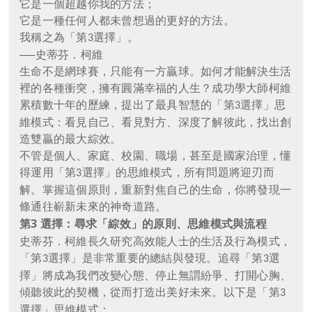
它是一個超越你我的方法；
它是一種任何人都未曾想過的更好的方法。
我稱之為「第
選擇」。
3
──史蒂芬．柯維
生命不是網球賽，只能有一方贏球。如何才能解決生活
裡的各種衝突，擁有圓滿幸福的人生？成功學大師柯維
累積數十年的歷練，提出了最具智慧的「第
選擇」思
3
維模式：看見自己、看見對方、深度了解彼此，找出創
造雙贏的最大綜效。
不管是個人、家庭、校園、職場，甚至是國家治理，懂
得運用「第
選擇」的思維模式，所有問題將迎刃而
3
解。掌握這個原則，重新對焦自己的生命，你將發現一
條通往嶄新未來的神奇道路。
第
3
選擇：尋求「綜效」的原則、思維模式與流程
史蒂芬．柯維長久研究高效能人士的生活及行為模式，
「第
選擇」是非常重要的總結與發現。追尋「第
選
3
3
擇」將成為我們改變心態、停止無謂紛爭、打開心胸、
傾聽彼此的契機，從而打造出美好未來。以下是「第
3
選擇」思維模式：