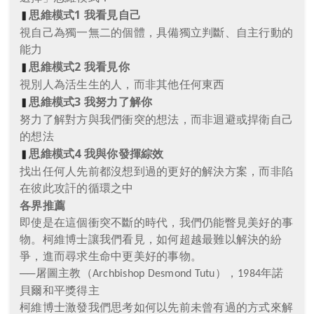
思維模式
1
我看見自己
▍
視自己為獨一無二的個體，具備獨立判斷、自主行動的
能力
思維模式
2
我看見你
▍
視別人為活生生的人，而非其他任何東西
思維模式
3
我努力了解你
▍
努力了解對方與我們衝突的想法，而非迴避或捍衛自己
的想法
思維模式
4
我與你發揮綜效
▍
找出任何人先前都沒想到過的更好的解決方案，而非陷
在彼此攻訐的循環之中
各界推薦
即使是在這個衝突不斷的時代，我們仍能瞥見美好的事
物。柯維博士讓我們看見，如何超越最難以解決的紛
爭，進而尋求生命中更美好的事物。
──屠圖主教（
），
年諾
Archbishop Desmond Tutu
1984
貝爾和平獎得主
柯維博士激發我們思考如何以先前未曾有過的方式來解