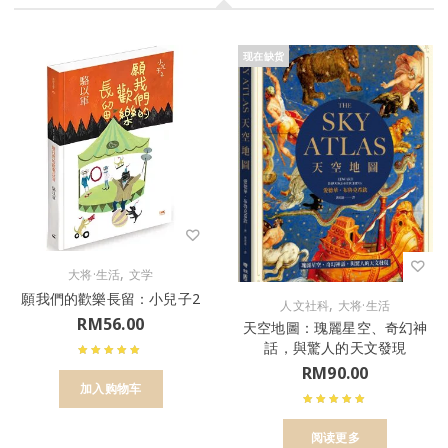
现在缺货
,
大将·生活
文学
願我們的歡樂長留：小兒子2
,
人文社科
大将·生活
RM
56.00
天空地圖：瑰麗星空、奇幻神
話，與驚人的天文發現
RM
90.00
加入购物车
阅读更多