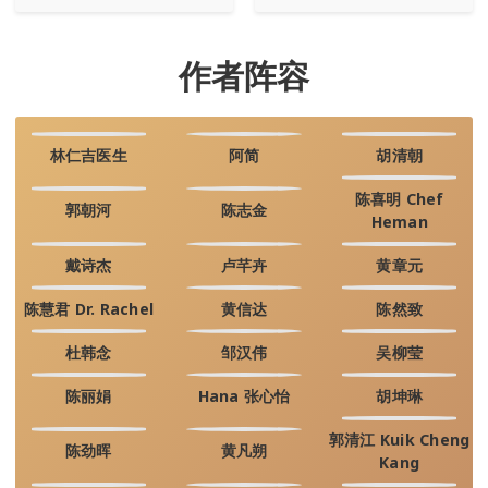
作者阵容
林仁吉医生
阿简
胡清朝
陈喜明 Chef
郭朝河
陈志金
Heman
戴诗杰
卢芊卉
黄章元
陈慧君 Dr. Rachel
黄信达
陈然致
杜韩念
邹汉伟
吴柳莹
陈丽娟
Hana 张心怡
胡坤琳
郭清江 Kuik Cheng
陈劲晖
黄凡朔
Kang