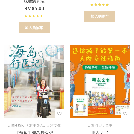
底層演算法
RM
85.00
加入购物车
加入购物车
,
,
,
大将FUSE
大将出版品
大将文化
大将·生活
童书
【预购】海岛行医记
朋友之书