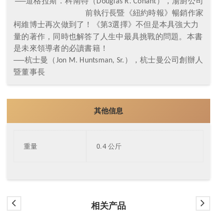
──道格拉斯．科南特（
），湯廚公司
Douglas R. Conant
前執行長暨《紐約時報》暢銷作家
柯維博士再次做到了！《第
選擇》不但是本具強大力
3
量的著作，同時也解答了人生中最具挑戰的問題。本書
是未來領導者的必讀書籍！
──杭士曼（
），杭士曼公司創辦人
Jon M. Huntsman, Sr.
暨董事長
其他信息
重量
0.4 公斤
相关产品