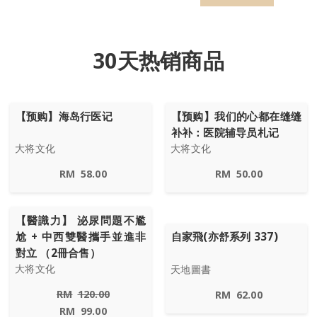
30天热销商品
【预购】海岛行医记
【预购】我们的心都在缝缝
补补：医院辅导员札记
大将文化
大将文化
RM
58.00
RM
50.00
【醫識力】 泌尿問題不尷
尬 + 中西雙醫攜手並進非
自家飛(亦舒系列 337)
對立 （2冊合售）
大将文化
天地圖書
RM
120.00
RM
62.00
RM
99.00