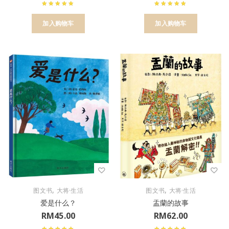
加入购物车
加入购物车
,
,
图文书
大将·生活
图文书
大将·生活
爱是什么？
盂蘭的故事
RM
45.00
RM
62.00