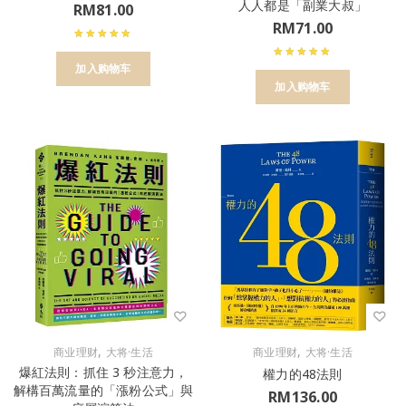
人人都是「副業大叔」
RM
81.00
RM
71.00
加入购物车
加入购物车
,
,
商业理财
大将·生活
商业理财
大将·生活
爆紅法則：抓住 3 秒注意力，
權力的48法則
解構百萬流量的「漲粉公式」與
RM
136.00