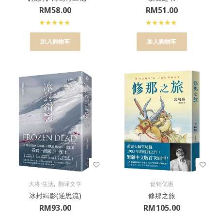
RM
58.00
RM
51.00
加入购物车
加入购物车
,
大将·生活
翻译文学
促销优惠
冰封緝影(逆思流)
修那之旅
RM
93.00
RM
105.00