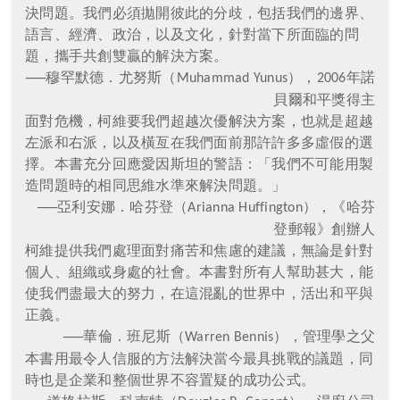
決問題。我們必須拋開彼此的分歧，包括我們的邊界、
語言、經濟、政治，以及文化，針對當下所面臨的問
題，攜手共創雙贏的解決方案。
──穆罕默德．尤努斯（
），
年諾
Muhammad Yunus
2006
貝爾和平獎得主
面對危機，柯維要我們超越次優解決方案，也就是超越
左派和右派，以及橫亙在我們面前那許許多多虛假的選
擇。本書充分回應愛因斯坦的警語：「我們不可能用製
造問題時的相同思維水準來解決問題。」
──亞利安娜．哈芬登（
），《哈芬
Arianna Huffington
登郵報》創辦人
柯維提供我們處理面對痛苦和焦慮的建議，無論是針對
個人、組織或身處的社會。本書對所有人幫助甚大，能
使我們盡最大的努力，在這混亂的世界中，活出和平與
正義。
──華倫．班尼斯（
），管理學之父
Warren Bennis
本書用最令人信服的方法解決當今最具挑戰的議題，同
時也是企業和整個世界不容置疑的成功公式。