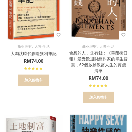
,
,
商业理财
大将·生活
商业理财
大将·生活
會想的人，先有錢：《華爾街日
大淘汰時代創造獲利筆記
報》最受歡迎財經作家的畢生智
RM
74.00
慧，62個啟動致富人生的實踐
清單
RM
74.00
加入购物车
加入购物车