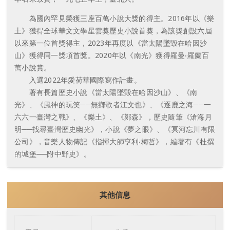
為國內罕見榮獲三座百萬小說大獎的得主。2016年以《樂
土》獲得全球華文文學星雲獎歷史小說首獎，為該獎創設六屆
以來第一位首獎得主，2023年再度以《當太陽墜毀在哈因沙
山》獲得同一獎項首獎。2020年以《南光》獲得羅曼‧羅蘭百
萬小說賞。
入選2022年愛荷華國際寫作計畫。
著有長篇歷史小說《當太陽墜毀在哈因沙山》、《南
光》、《風神的玩笑──無鄉歌者江文也》、《逐鹿之海──一
六六一臺灣之戰》、《樂土》、《鄭森》，歷史隨筆《滄海月
明──找尋臺灣歷史幽光》，小說《夢之眼》、《冥河忘川有限
公司》，音樂人物傳記《指揮大師亨利‧梅哲》，編著有《杜撰
的城堡──附中野史》。
其他信息