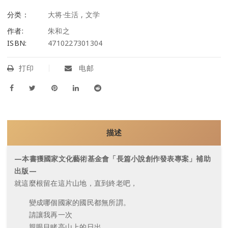
分类：
大将·生活
,
文学
作者:
朱和之
ISBN:
4710227301304
打印
电邮
描述
—本書獲國家文化藝術基金會「長篇小說創作發表專案」補助
出版—
就這麼根留在這片山地，直到終老吧，
變成哪個國家的國民都無所謂。
請讓我再一次
親眼目睹高山上的日出，