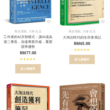
,
,
商业理财
大将·生活
商业理财
大将·生活
工作者的AI共智模式：讓AI成為
大淘汰時代的生存者筆記
第二專長，加速專業升級，重塑
RM
65.00
競爭優勢
RM
77.00
加入购物车
加入购物车