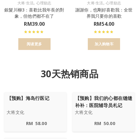
,
,
大将·生活
心理励志
大将·生活
心理励志
銀髮川柳3：喜歡比我年長的對
謝謝你，也剛好喜歡我：全世
象，但他們都不在了
界我只要你的喜歡
RM
39.00
RM
54.00
阅读更多
加入购物车
30天热销商品
【预购】海岛行医记
【预购】我们的心都在缝缝
补补：医院辅导员札记
大将文化
大将文化
RM
58.00
RM
50.00