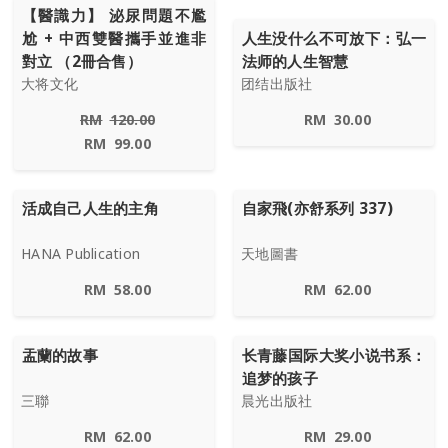
【醫識力】 泌尿問題不尷
尬 + 中西雙醫攜手並進非
人生没什么不可放下：弘一
對立 （2冊合售）
法师的人生智慧
大将文化
团结出版社
RM
120.00
RM
30.00
RM
99.00
活成自己人生的主角
自家飛(亦舒系列 337)
HANA Publication
天地圖書
RM
58.00
RM
62.00
盂蘭的故事
长青藤国际大奖小说书系：
追梦的孩子
三聯
晨光出版社
RM
62.00
RM
29.00