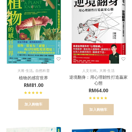
,
,
大将·生活
自然科普
人文社科
大将·生活
逆境翻身：用心理韌性打造贏家
植物的感官世界
心態
RM
81.00
RM
64.00
加入购物车
加入购物车