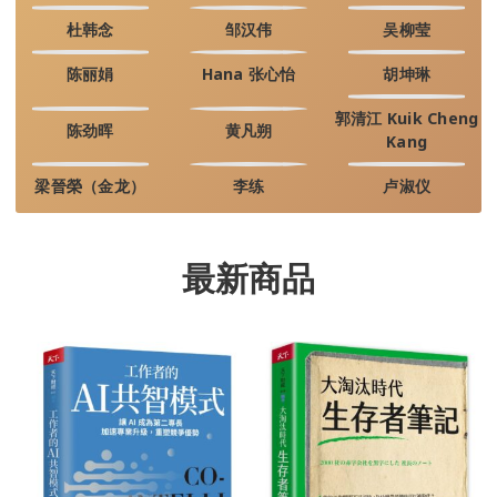
杜韩念
邹汉伟
吴柳莹
陈丽娟
Hana 张心怡
胡坤琳
郭清江 Kuik Cheng
陈劲晖
黄凡朔
Kang
梁晉榮（金龙）
李练
卢淑仪
最新商品