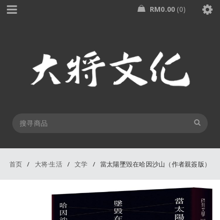
RM
0.00
0
首页
/
大将·生活
/
文学
/
當太陽墜毀在哈因沙山（作者親簽版）