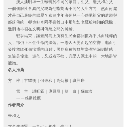
漢人潘明坤一生輾轉於不同的家庭，生父、繼父和岳父，
一個個脾性各異的父親為他指劃著不同的人生方向，然而何處
才是自己最終的歸屬？布農少年海朔兒一心傳承祖父的遺願與
部落傳統，卻也好奇同學嘉雄口中那能如老鷹般翱翔的飛機，
迷惘地徘徊在文明與傳統之間的罅縫。
戰爭結束，讓臺灣島上所有生民全都回復為平凡而純粹的
人，卻仍止不住生命的殞落。一場因天災而起的空難，繼而引
發搜救隊死傷慘重的山難，照見多種族群對臺灣的深刻情感；
無論是惶然、迷茫，又或者不捨，凡墜入泥土中的，大地盡皆
擁抱。
名人推薦
方 梓｜甘耀明｜何致和｜高炳權｜班與唐
雪 羊｜謝旺霖｜應鳳凰｜簡 白｜蘇偉貞
——感動推薦
作者簡介
朱和之
本名朱致賢，一九七五年生，臺北人。