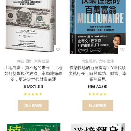
,
,
商业理财
大将·生活
商业理财
大将·生活
土地制富：買不起的未來！土地
快樂性感的百萬富翁：Y世代頂
如何壟斷現代經濟、牽動地緣政
尖執行長，關於成功、財富、幸
治，更決定世代財富命運
福的反思
RM
81.00
RM
74.00
加入购物车
加入购物车