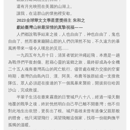
還有月光映照在美麗的山湖上。
讓我，在這群山的懷抱裡安歇。
2023全球華文文學星雲獎得主 朱和之
獻給臺灣山林最深情的真摯祝福——
人們都說戰爭結束之後，人也自由了，神也自由了，鬼也
自由了。然而臺東廳關山郡的人們仍渾然不知，不久遠方的暴
風將帶來一場令人嘆息的災厄……
一九四五年九月十日，清算者號於沖繩起飛，本應是一趟
為戰俘們平復創傷、慰藉心靈的返鄉之旅，最終卻成為令全機
二十五人魂喪臺灣高山的死亡航行。儘管處在權力交接的空窗
時期，臺灣仍由島內日、漢、阿美、布農等族群組成一支搜救
隊伍。眾人必須趕在接連的下一個風暴來襲前，開拔前往哈因
沙山，完成救援。
半輩子生活在臺東霧鹿的日警城戶八十八，經過一場天翻
地覆的戰爭之後，終於恍然明白自己早已離不開臺灣；他不但
對此地生出依戀，更長出了根。城戶嘉雄未曾有過像父親那般
的體會，他只渴望飛行，渴望飛離這個家，找尋一份能夠撫平
孤獨的溫暖。