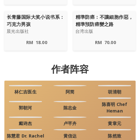
长青藤国际大奖小说书系：
精準防癌：不讓細胞作惡，
巧克力男孩
精準預防癌變之路
晨光出版社
台湾出版
RM
18.00
RM
70.00
作者阵容
林仁吉医生
阿简
胡清朝
陈喜明 Chef
郭朝河
陈志金
Heman
戴诗杰
卢芊卉
黄章元
陈慧君 Dr. Rachel
黄信达
陈然致