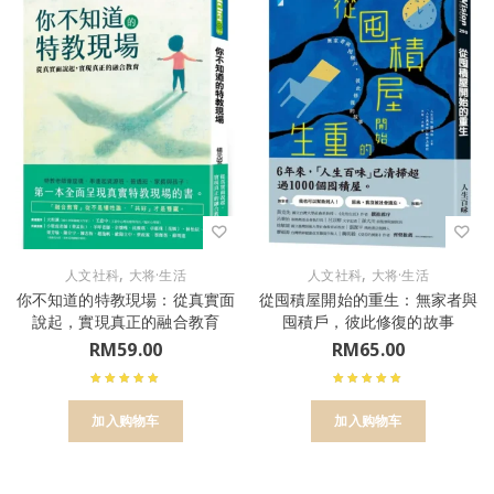
,
,
人文社科
大将·生活
人文社科
大将·生活
你不知道的特教現場：從真實面
從囤積屋開始的重生：無家者與
說起，實現真正的融合教育
囤積戶，彼此修復的故事
RM
59.00
RM
65.00
加入购物车
加入购物车