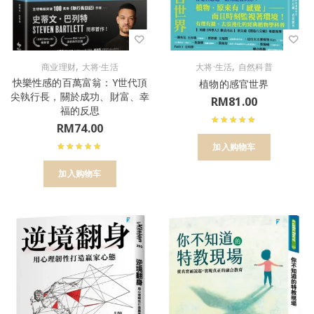
,
,
商业理财
大将·生活
大将·生活
自然科普
快樂性感的百萬富翁：Y世代頂
植物的感官世界
尖執行長，關於成功、財富、幸
RM
81.00
福的反思
RM
74.00
加入购物车
加入购物车