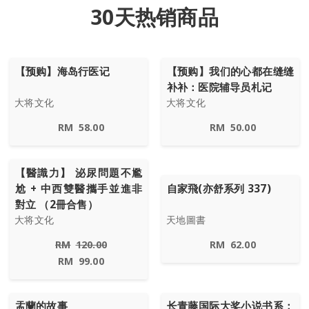
30天热销商品
【预购】海岛行医记
【预购】我们的心都在缝缝
补补：医院辅导员札记
大将文化
大将文化
RM
58.00
RM
50.00
【醫識力】 泌尿問題不尷
尬 + 中西雙醫攜手並進非
自家飛(亦舒系列 337)
對立 （2冊合售）
大将文化
天地圖書
RM
120.00
RM
62.00
RM
99.00
盂蘭的故事
长青藤国际大奖小说书系：