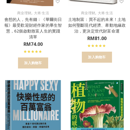
,
,
商业理财
大将·生活
商业理财
大将·生活
會想的人，先有錢：《華爾街日
土地制富：買不起的未來！土地
報》最受歡迎財經作家的畢生智
如何壟斷現代經濟、牽動地緣政
慧，62個啟動致富人生的實踐
治，更決定世代財富命運
清單
RM
81.00
RM
74.00
加入购物车
加入购物车