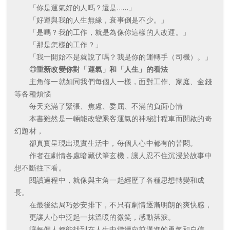
「你是運氣好的人嗎？還是……」
「好運與我的人生無緣，衰事倒是不少。」
「是嗎？我的工作，就是為像你這樣的人改運。」
「那是怎樣的工作？」
「我一開始不是就說了嗎？我是你的運轉手（司機）。」
◎重新改變你對「運氣」和「人生」的看法
主角修一就如同我們每個人一樣，面對工作、家庭、金錢
等各種煩惱
每天充滿了緊張、焦慮、委屈、不滿的負面心情
本書雖然是一輛能改變乘客運氣的神秘計程車而開啟的奇
幻題材，
卻真實呈現出現實生活中，每個人心中都有的苦悶。
作者在劇情各處暗藏伏筆玄機，讓人忍不住沉浸於故事中
想不斷往下看。
閱讀過程中，就像與主角一起經歷了各種思想轉變和成
長。
在最後結局巧妙安排下，不只有劇情逐漸明朗的爽快感，
更讓人心中泛起一抹溫暖的微笑，感動落淚。
讓每個人都能找到在人生中繼續向前邁進的勇氣和自信。