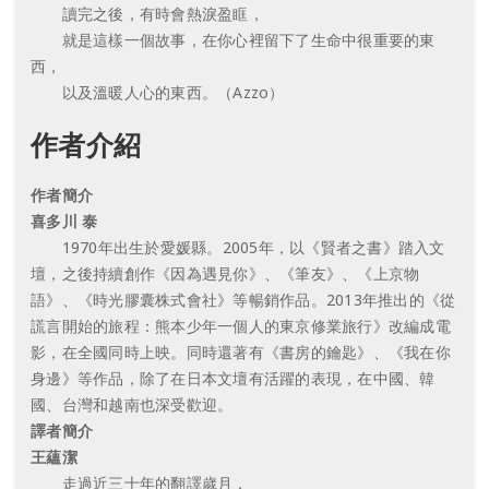
讀完之後，有時會熱淚盈眶，
就是這樣一個故事，在你心裡留下了生命中很重要的東
西，
以及溫暖人心的東西。（Azzo）
作者介紹
作者簡介
喜多川 泰
1970年出生於愛媛縣。2005年，以《賢者之書》踏入文
壇，之後持續創作《因為遇見你》、《筆友》、《上京物
語》、《時光膠囊株式會社》等暢銷作品。2013年推出的《從
謊言開始的旅程：熊本少年一個人的東京修業旅行》改編成電
影，在全國同時上映。同時還著有《書房的鑰匙》、《我在你
身邊》等作品，除了在日本文壇有活躍的表現，在中國、韓
國、台灣和越南也深受歡迎。
譯者簡介
王蘊潔
走過近三十年的翻譯歲月，