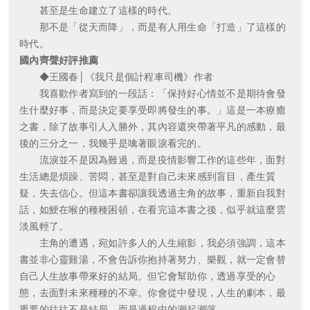
甚至是生命建立了這樣的時代。
那不是「從天而降」，而是有人用生命「打造」了這樣的
時代。
國內齊聲好評推薦
◆王國春│《我只是個計程車司機》作者
我喜歡作者寫到的一段話：「保持好心情並不是期待會發
生什麼好事，而是決定要享受即將發生的事。」這是一本療癒
之書，除了故事引人入勝外，其內容還夾帶著平凡的感動，最
後的三分之一，我幾乎是噙著眼淚看完的。
流淚並不是因為難過，而是疫情影響工作的這些年，面對
生活總是煩躁、苦悶，甚至是對自己未來感到盲目，產生質
疑，失去信心。但這本書卻讓我透過主角的故事，重新自我對
話，如鯁在喉的種種困頓，在看完這本書之後，似乎就這麼雲
淡風輕了。
主角的遭遇，宛如許多人的人生縮影，我必須強調，這本
書並非心靈雞湯，不會告訴你抱持著努力、樂觀，就一定會替
自己人生故事帶來好的結局。但它會幫助你，透過享受的心
態，去面對未來種種的不幸。你會從中發現，人生的劇本，最
重要的往往不是結局，而是過程中的潮起潮落。