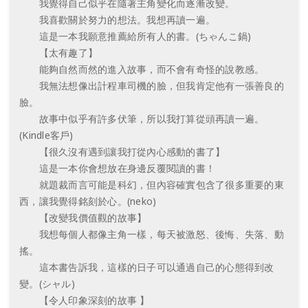
我覺得自己似乎在隨著主角變化而逐漸改變。
我喜歡關於努力的想法。我想再讀一遍。
這是一本我願意推薦給所有人的書。(ちゃんこ鍋)
【太有趣了】
能夠自然而然的進入故事，而不會有奇怪的說教感。
我無法想像出計程車司機的臉，但我肯定他有一張善良的
臉。
故事中似乎有許多伏筆，所以我打算從頭再讀一遍。
(Kindle客戶)
【很久沒有遇到讓我打從內心感動的書了】
這是一本你會想放在身邊反覆閱讀的書！
就題裁而言可能是科幻，但內容確實包含了很多重要的東
西，讓我覺得銘刻於心。(neko)
【改變我價值觀的故事】
我想每個人都像主角一樣，每天被激怒、後悔、失落、動
搖。
這本書告訴我，這樣的日子可以通過自己的心態得到改
變。(シャル)
【令人印象深刻的故事 】