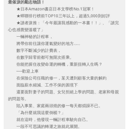
最催淚的勵志物語！
★日本Amazon書店日本文學榜No.1冠軍！
★蟬聯排行榜前TOP10三年以上，超過5,000則好評
★讀者淚推：「今年最讓我感動的一本書！！」、「讀完
心也感覺變溫暖了」
一輛神秘的計程車，
將帶你前往讓你運氣變好的地方……
數字不斷減少的計費表，
在數字歸零前都可無限次搭乘。
你能把握住改變命運的轉機，重新扭轉人生嗎？
──歡迎上車
在保險公司任職的修一，某天遭到顧客大量的解約
面臨薪水縮減、工作不保的困境下
還要面對妻子的問題、女兒拒絕上學的問題、老家和母親
的問題等。
陷入事業、家庭兩頭燒的修一每天都煩躁不已。
「為什麼就我這麼倒楣？」
就在這時，他發現一輛計程車駛向自己。
一段不可思議的轉運之旅就此展開。