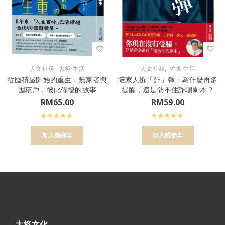
,
,
人文社科
大将·生活
人文社科
大将·生活
從囤積屋開始的重生：無家者與
陪家人拆「詐」彈：為什麼再多
囤積戶，彼此修復的故事
提醒，還是防不住詐騙劇本？
RM
65.00
RM
59.00
加入购物车
加入购物车
大将文化