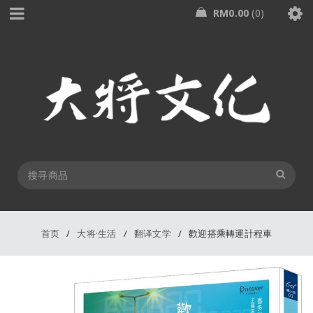
RM
0.00
0
首页
/
大将·生活
/
翻译文学
/
歡迎搭乘轉運計程車