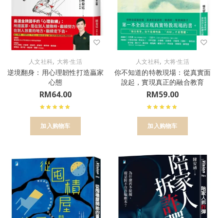
,
,
人文社科
大将·生活
人文社科
大将·生活
逆境翻身：用心理韌性打造贏家
你不知道的特教現場：從真實面
心態
說起，實現真正的融合教育
RM
64.00
RM
59.00
加入购物车
加入购物车