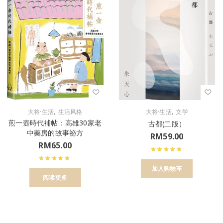
,
,
大将·生活
生活风格
大将·生活
文学
煎一壺時代補帖：高雄30家老
古都(二版）
中藥房的故事祕方
RM
59.00
RM
65.00
加入购物车
阅读更多