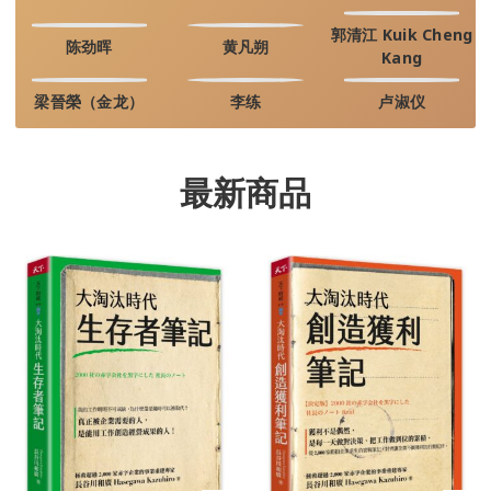
郭清江 Kuik Cheng
陈劲晖
黄凡朔
Kang
梁晉榮（金龙）
李练
卢淑仪
最新商品