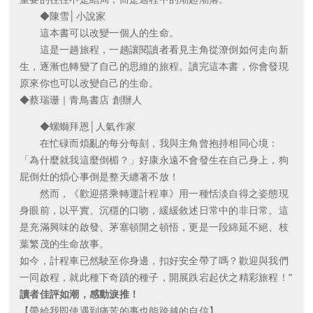
◆陳雪│小說家
這本書可以改變一個人的生命。
這是一趟旅程，一趟讓閱讀者看見主角從潦倒如何走向新
生，逐漸也轉變了自己的思維的旅程。讀完這本書，你會發現
原來你也可以改變自己的生命。
◆蔡瑞珊｜青鳥書店 創辦人
◆螺螄拜恩│人氣作家
在忙碌而煩亂的每分每刻，我與主角曾抱持相同心境：
「為什麼就我這麼倒楣？」好康永遠不會發生在自己身上，狗
屁倒灶的煩心事倒是整天纏著不放！
然而，《歡迎搭乘轉運計程車》用一種恬淡自得之姿態現
身眼前，以平實、沉穩的口吻，緩緩敘述日常中的非日常。這
是充滿興味的啟發、茅塞頓開之頓悟，更是一段綿延不絕、枝
葉繁茂的生命故事。
如今，計程車已然駛至你身邊，扣好安全帶了嗎？歡迎與我們
一同啟程，就此種下奇蹟的種子，開展跌宕起伏之精彩旅程！”
讀者佳評如潮，感動淚推！
【帶給我即使遇到痛苦的事也能跨越的自信】