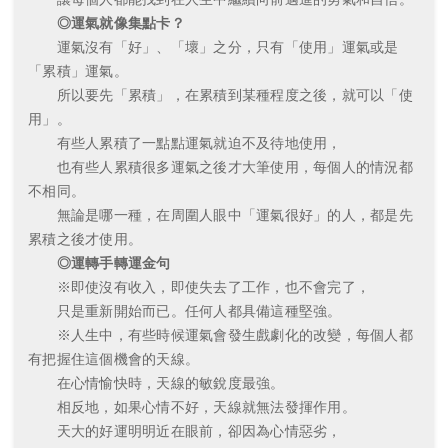
◎運氣就像集點卡？
運氣沒有「好」、「壞」之分，只有「使用」運氣或是
「累積」運氣。
所以要先「累積」，在累積到某種程度之後，就可以「使
用」。
有些人累積了一點點運氣就迫不及待地使用，
也有些人累積很多運氣之後才大筆使用，每個人的情況都
不相同。
無論是哪一種，在周圍人眼中「運氣很好」的人，都是先
累積之後才使用。
◎運轉手轉運金句
※即使沒有收入，即使失去了工作，也不會完了，
只是重新開始而已。任何人都具備這種堅強。
※人生中，有些時候運氣會發生戲劇化的改變，每個人都
有把握住這個機會的天線。
在心情愉快時，天線的敏銳度最強。
相反地，如果心情不好，天線就無法發揮作用。
天大的好運明明近在眼前，卻因為心情惡劣，