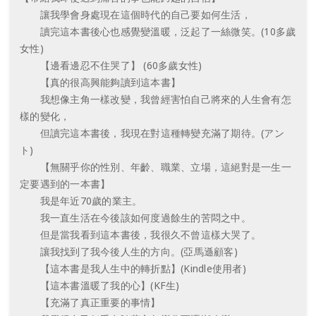
讓我學會身處現在這個時代的自己要如何生活，
讀完這本書後心也感覺變溫暖，泛起了一絲微笑。(10多歲
女性)
【邊看邊忍不住哭了】 (60多歲女性)
【真的很高興能夠讀到這本書】
我想像主角一樣改變，我曾經害怕自己將來的人生會有怎
樣的變化，
但讀完這本書後，我現在對這種轉變充滿了期待。(アン
ト)
【無關乎你的性別、年齡、職業、立場，這絕對是一生一
定要遇到的一本書】
我是年近70歲的業主。
我一直生活在今後該如何度過餘生的苦悶之中。
但是當我看到這本書後，我很久不曾這樣大哭了。
讓我找到了我今後人生的方向。(亞馬遜顧客)
【這本書是我人生中的轉折點】(Kindle使用者)
【這本書溫暖了我的心】(KF生)
【充滿了真正重要的事情】