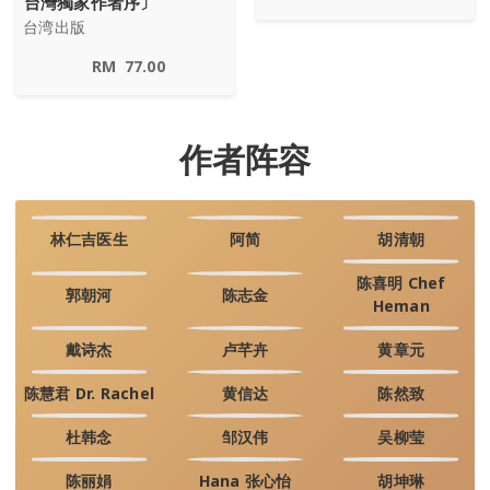
台灣獨家作者序〕
台湾出版
RM
77.00
作者阵容
林仁吉医生
阿简
胡清朝
陈喜明 Chef
郭朝河
陈志金
Heman
戴诗杰
卢芊卉
黄章元
陈慧君 Dr. Rachel
黄信达
陈然致
杜韩念
邹汉伟
吴柳莹
陈丽娟
Hana 张心怡
胡坤琳