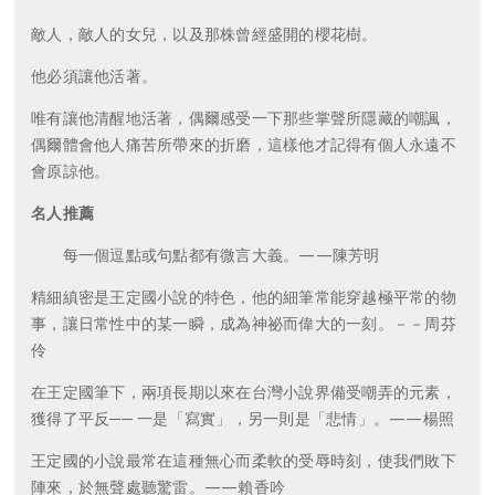
敵人，敵人的女兒，以及那株曾經盛開的櫻花樹。
他必須讓他活著。
唯有讓他清醒地活著，偶爾感受一下那些掌聲所隱藏的嘲諷，
偶爾體會他人痛苦所帶來的折磨，這樣他才記得有個人永遠不
會原諒他。
名人推薦
每一個逗點或句點都有微言大義。——陳芳明
精細縝密是王定國小說的特色，他的細筆常能穿越極平常的物
事，讓日常性中的某一瞬，成為神祕而偉大的一刻。－－周芬
伶
在王定國筆下，兩項長期以來在台灣小說界備受嘲弄的元素，
獲得了平反── 一是「寫實」，另一則是「悲情」。——楊照
王定國的小說最常在這種無心而柔軟的受辱時刻，使我們敗下
陣來，於無聲處聽驚雷。——賴香吟