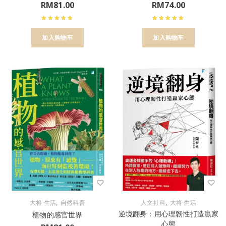
RM
81.00
RM
74.00
加入购物车
加入购物车
,
,
大将·生活
自然科普
人文社科
大将·生活
逆境翻身：用心理韌性打造贏家
植物的感官世界
心態