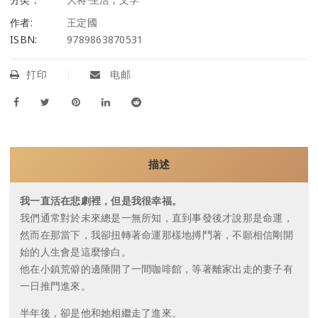
作者:
王定國
ISBN:
9789863870531
打印
电邮
描述
我一直活在悲劇裡，但是我很幸福。
我們通常對於未來總是一無所知，直到事發後才說那是命運，
然而在那當下，我卻扭轉著命運那樣地搏鬥著，不願相信剛開
始的人生會是這麼慘白。
他在小鎮荒僻的邊陲開了一間咖啡館，等著離家出走的妻子有
一日推門進來。
半年後，卻是他和她相繼走了進來。