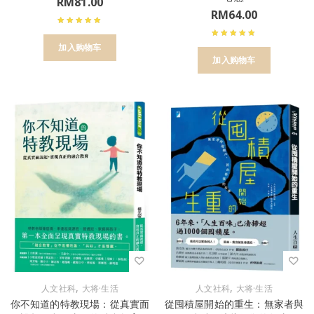
RM
81.00
RM
64.00
加入购物车
加入购物车
,
,
人文社科
大将·生活
人文社科
大将·生活
你不知道的特教現場：從真實面
從囤積屋開始的重生：無家者與