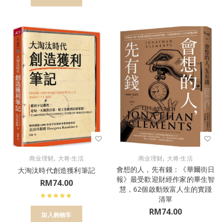
,
,
商业理财
大将·生活
商业理财
大将·生活
會想的人，先有錢：《華爾街日
大淘汰時代創造獲利筆記
報》最受歡迎財經作家的畢生智
RM
74.00
慧，62個啟動致富人生的實踐
清單
RM
74.00
加入购物车