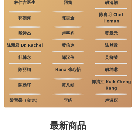
林仁吉医生
阿简
胡清朝
陈喜明 Chef
郭朝河
陈志金
Heman
戴诗杰
卢芊卉
黄章元
陈慧君 Dr. Rachel
黄信达
陈然致
杜韩念
邹汉伟
吴柳莹
陈丽娟
Hana 张心怡
胡坤琳
郭清江 Kuik Cheng
陈劲晖
黄凡朔
Kang
梁晉榮（金龙）
李练
卢淑仪
最新商品