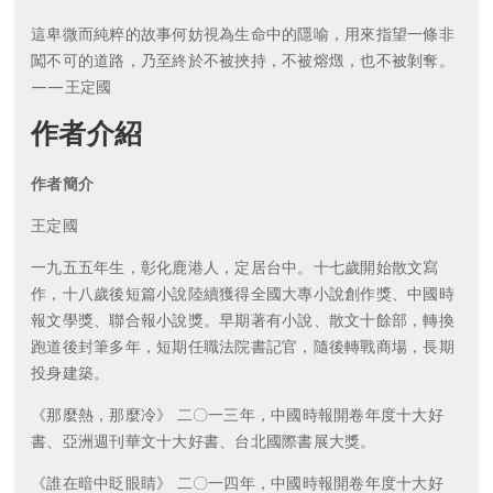
這卑微而純粹的故事何妨視為生命中的隱喻，用來指望一條非
闖不可的道路，乃至終於不被挾持，不被熔燬，也不被剝奪。
——王定國
作者介紹
作者簡介
王定國
一九五五年生，彰化鹿港人，定居台中。十七歲開始散文寫
作，十八歲後短篇小說陸續獲得全國大專小說創作獎、中國時
報文學獎、聯合報小說獎。早期著有小說、散文十餘部，轉換
跑道後封筆多年，短期任職法院書記官，隨後轉戰商場，長期
投身建築。
《那麼熱，那麼冷》 二〇一三年，中國時報開卷年度十大好
書、亞洲週刊華文十大好書、台北國際書展大獎。
《誰在暗中眨眼睛》 二〇一四年，中國時報開卷年度十大好