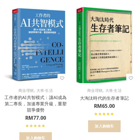
,
,
商业理财
大将·生活
商业理财
大将·生活
工作者的AI共智模式：讓AI成為
大淘汰時代的生存者筆記
第二專長，加速專業升級，重塑
RM
65.00
競爭優勢
RM
77.00
加入购物车
加入购物车