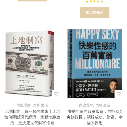
加入购物车
,
,
商业理财
大将·生活
商业理财
大将·生活
土地制富：買不起的未來！土地
快樂性感的百萬富翁：Y世代頂
如何壟斷現代經濟、牽動地緣政
尖執行長，關於成功、財富、幸
治，更決定世代財富命運
福的反思