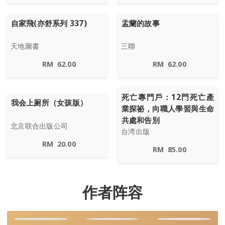
自家飛(亦舒系列 337)
盂蘭的故事
天地圖書
三聯
RM
62.00
RM
62.00
死亡專門戶：12門死亡產
我会上厕所（女孩版）
業探祕，向職人學習與生命
共處和告別
北京联合出版公司
台湾出版
RM
20.00
RM
85.00
作者阵容