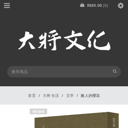
RM
0.00
0
首页
/
大将·生活
/
文学
/
敵人的櫻花
现在缺货