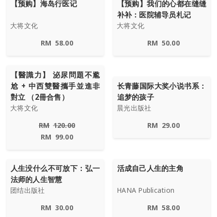
【预购】海岛行医记
【预购】我们的心都在缝缝
补补：医院辅导员札记
大将文化
大将文化
RM
58.00
RM
50.00
【醫識力】 泌尿問題不尷
尬 + 中西雙醫攜手並進非
长青藤国际大奖小说书系：
對立 （2冊合售）
追梦的孩子
大将文化
晨光出版社
RM
120.00
RM
29.00
RM
99.00
人生没什么不可放下：弘一
活成自己人生的主角
法师的人生智慧
团结出版社
HANA Publication
RM
30.00
RM
58.00