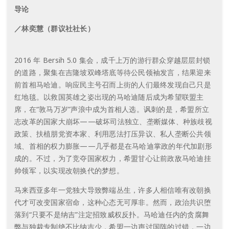
导论
／林奕慧（群议社社长）
2016 年 Bersih 5.0 集会，成千上万的游行群众穿越层层封锁
的道路，聚集在吉隆坡双峰塔底等待公民领袖发言，结果迎来
前首相马哈迪。响应民主号召而上街的人们最终发现自己只是
红地毯。以救国英雄之姿出现的马哈迪随后成为希望联盟主
席，在“敦马万岁”声浪中成为首相人选。讽刺的是，希盟所立
志改革的国家大崩坏——破坏司法独立、垄断媒体、种族歧视
政策、扶植朋党资本家、利用恶法打压异议、私人垄断公共领
域、首相的权力膨胀——几乎都是在马哈迪掌政的年代加剧形
成的。不过，为了竞夺国家权力，希盟甘心让前政敌马哈迪挂
帅领军，以实现改朝换代的梦想。
马来西亚多年一党独大导致弊端丛生，许多人相信唯有改朝换
代才可改变国家宿命，这种心态无可厚非。然而，政治共识堕
落到“只要不是纳吉”注定招致威权反扑。马哈迪任内的贪腐舞
弊与独裁专制绝不比纳吉少，希盟一边声讨国阵的过错，一边