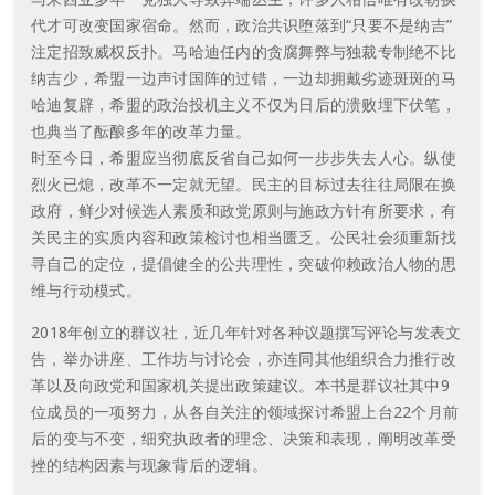
代才可改变国家宿命。然而，政治共识堕落到“只要不是纳吉”
注定招致威权反扑。马哈迪任内的贪腐舞弊与独裁专制绝不比
纳吉少，希盟一边声讨国阵的过错，一边却拥戴劣迹斑斑的马
哈迪复辟，希盟的政治投机主义不仅为日后的溃败埋下伏笔，
也典当了酝酿多年的改革力量。
时至今日，希盟应当彻底反省自己如何一步步失去人心。纵使
烈火已熄，改革不一定就无望。民主的目标过去往往局限在换
政府，鲜少对候选人素质和政党原则与施政方针有所要求，有
关民主的实质内容和政策检讨也相当匮乏。公民社会须重新找
寻自己的定位，提倡健全的公共理性，突破仰赖政治人物的思
维与行动模式。
2018年创立的群议社，近几年针对各种议题撰写评论与发表文
告，举办讲座、工作坊与讨论会，亦连同其他组织合力推行改
革以及向政党和国家机关提出政策建议。本书是群议社其中9
位成员的一项努力，从各自关注的领域探讨希盟上台22个月前
后的变与不变，细究执政者的理念、决策和表现，阐明改革受
挫的结构因素与现象背后的逻辑。