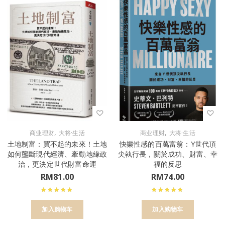
,
,
商业理财
大将·生活
商业理财
大将·生活
土地制富：買不起的未來！土地
快樂性感的百萬富翁：Y世代頂
如何壟斷現代經濟、牽動地緣政
尖執行長，關於成功、財富、幸
治，更決定世代財富命運
福的反思
RM
81.00
RM
74.00
加入购物车
加入购物车