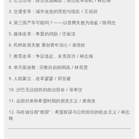
公卫治理：政治意愿阙如，错过改革契机 / 林志翰
交通变革：城市改造的理想与现实 / 王祖训
第三国产车可能吗？——以普腾失败为借鉴 / 陈明忠
媒体改革：希盟的鸡肋 / 庄迪澎
民粹政策失败 重创青年信心 / 谢癸銓
教育改革：争议迭起，未竟其功 / 林志翰
单方面改教 : 宗教自由前哨战 / 林奕慧
人权蒙尘，改革寥寥 / 郑至建
沙巴无法扭转的政治宿命 / 张孝仪
达因归来和希盟时期的朋党主义 / 唐南发
马哈迪任相“救国”：希盟权谋与公民组织的机会主义 / 林志
翰