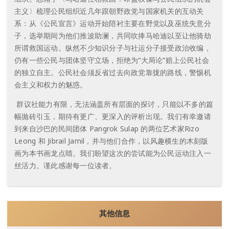
主义〉梳理公民组织近几年跟朝野政党与国家机关的互动关
系：从《公民宣言》运动开始陪衬主要在野党以及巫统失意分
子，选举期间为他们推波助澜，共同吹捧马哈迪以至让他骑劫
所谓救国运动。纵然不少知识分子与社运分子接受政治收编，
仍有一些公民与团体坚守立场，拒绝为“大局论”赔上公民社会
的独立自主。公民社会须反省过去向政党靠拢的路线，警惕机
会主义和权力的魅惑。
群议社能力有限，无法涵盖所有层面的探讨，只能以不多的篇
幅抛砖引玉，期待有更广、更深入的评析出现。我们有幸邀请
到来自沙巴的民间团体 Pangrok Sulap 的两位艺术家Rizo
Leong 和 Jibrail Jamil，并与他们合作，以风趣横生的木刻版
画为本书画龙点睛。我们盼望这次的尝试能为公民运动注入一
丝活力。谨此感谢每一位读者。
其他信息