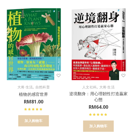
,
,
大将·生活
自然科普
人文社科
大将·生活
逆境翻身：用心理韌性打造贏家
植物的感官世界
心態
RM
81.00
RM
64.00
加入购物车
加入购物车