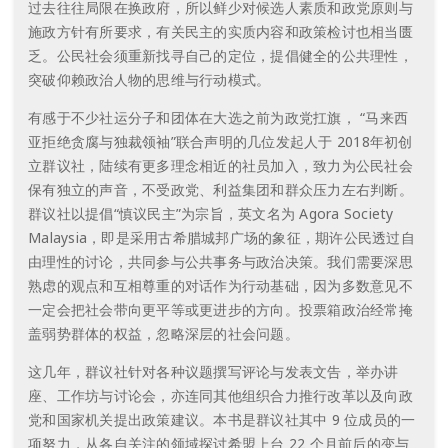
过去往往局限在换政府，所以鲜少对候选人素质和政党原则与
施政方针有所要求，有关民主的实质内容和政策检讨也相当匮
乏。公民社会须重新找寻自己的定位，提倡健全的公共理性，
突破仰赖政治人物的思维与行动模式。
有感于不少社运分子和团体在大选之前为政党扛旗， “马来西
亚拒绝贪腐与独裁领袖”联合声明的几位发起人于 2018年初创
立群议社，陆续有更多理念相近的社员加入，致力为公民社会
保有独立的声音，不受政党、利益集团和群众压力左右判断。
群议社以提倡“慎议民主”为宗旨，英文名为 Agora Society
Malaysia，即是采用古希腊城邦广场的象征，期许公民透过自
由理性的讨论，共同参与公共事务与政治决策。我们需要深思
熟虑的观点和互相尊重的对话作为行动基础，因为多数意见不
一定会把社会带向更平等或更进步的方向。投票箱政治经常掩
盖弱势群体的权益，忽略深层的社会问题。
这几年，群议社针对各种议题撰写评论与发表文告，举办讲
座、工作坊与讨论会，亦连同其他组织合力推行改革以及向政
党和国家机关提出政策建议。本书是群议社其中 9 位成员的一
项努力，从各自关注的领域探讨希盟上台 22 个月前后的变与