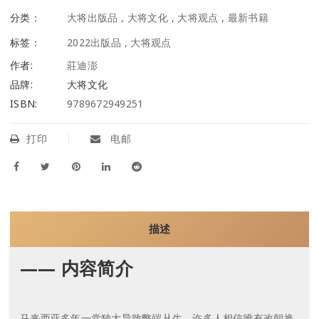
分类：
大将出版品
,
大将文化
,
大将观点
,
最新书籍
标签：
2022出版品
,
大将观点
作者:
莊迪澎
品牌:
大将文化
ISBN:
9789672949251
打印
电邮
描述
—— 内容简介
马来西亚多年一党独大导致弊端丛生，许多人相信唯有改朝换