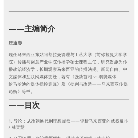
——主编简介
庄迪澎
现任马来西亚东姑阿都拉曼管理与工艺大学（前称拉曼大学学
院）传播与创意产业学院传播学硕士课程主任，研究旨趣为传
播政治经济学，长期观察马来西亚的传播法规、新闻自由、中
文媒体和互联网媒体变迁，著有《强势首相 vs.弱势媒体——
给马哈迪的媒体操控算账》及《批判与改造——马来西亚传媒
论衡》等书。
——目次
导论：从改朝换代到理想崩盘——评析马来西亚的威权反扑
/ 林奕慧