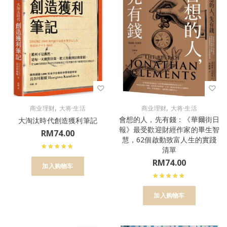
,
,
商业理财
大将·生活
商业理财
大将·生活
會想的人，先有錢：《華爾街日
大淘汰時代創造獲利筆記
報》最受歡迎財經作家的畢生智
RM
74.00
慧，62個啟動致富人生的實踐
清單
RM
74.00
加入购物车
加入购物车