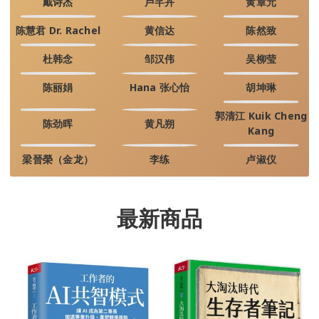
戴诗杰
卢芊卉
黄章元
陈慧君 Dr. Rachel
黄信达
陈然致
杜韩念
邹汉伟
吴柳莹
陈丽娟
Hana 张心怡
胡坤琳
郭清江 Kuik Cheng
陈劲晖
黄凡朔
Kang
梁晉榮（金龙）
李练
卢淑仪
最新商品