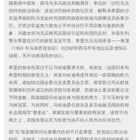
隔着南中国海，西马与东马政治风貌迥异。孝仪的〈沙巴无法
扭转的政治宿命〉述说沙巴独有的政坛历史，解释亲希盟的沙
菲益率领的民兴党如何凭借联邦政权的祝福与跳槽议员执掌沙
巴。尽管沙菲益努力塑造公平对待沙巴不同宗教与族群的形
象，兴建水坝与无证移民议题却引起民间强烈反对。补选失利
警示希盟在沙巴的政权岌岌可危。希盟无法兑现承诺——恢复
《1963 年马来西亚协议》与沙砂和西马平等地位以及增加石
油税，无不动摇选民的信心。
希盟的致命伤莫过于让马哈迪重掌大权。南发在〈达因归来和
希盟时期的朋党主义〉评述马哈迪再度拜相后一箭双雕的权力
布局，诸如绕过国会委任反贪委员会主席、将官联公司从财政
部挪移到另外成立的经济部与首相署、把推动土著议程重任交
予阿兹敏，既能稳固马哈迪自身与朋党的势力，又可压制安华
与林冠英。与此同时，马哈迪委任曾涉及多宗金融丑闻的前财
长达因领导“耆老会”，掌握实权与重要的政商决策，凌驾于内
阁之上，其报告更以官方机密为由不向人民作出任何交代。
因“马”首是瞻而付出惨重代价的不只是希盟，也包括公民社会
组织。志翰于〈马哈迪任相救国：希盟权谋与公民组织的机会