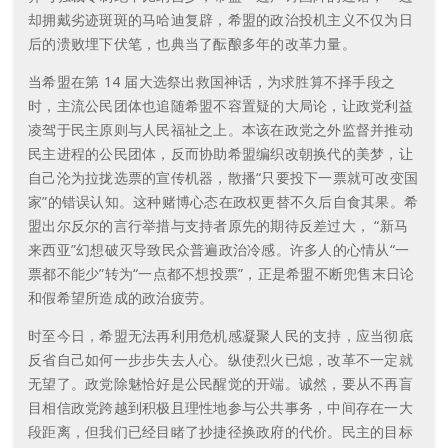
却拥戴劣迹斑斑的马哈迪复辟，希盟的政治投机主义不仅为日
后的溃败埋下伏笔，也典当了酝酿多年的改革力量。
当希盟在第 14 届大选祭出救国神话，为求胜算不择手段之
时，主流公民团体也追随希盟不容置疑的大局论，让政党利益
凌驾于民主原则与人民福祉之上。本该在政党之外监督并推动
民主进程的公民团体，反而协助希盟编织改朝换代的美梦，让
自己沦为拉拢选票的宣传机器，散播“只要投下一票就可改变国
家”的错误认知。这种赌博心态在政权更替不久后自食其果。希
盟出尔反尔的言行举措与支持者原先的期待反差过大， “新马
来西亚”幻想破灭导致民众普遍政治冷感。许多人的心情从“一
票都不能少”转为“一点都不想投票”，正是希盟不断兜售末日论
和假希望所造成的政治疲劳。
时至今日，希盟无法再利用危机感凝聚人民的支持，应当彻底
反省自己如何一步步失去人心。纵使烈火已熄，改革不一定就
无望了。政党除魅恰好是公民醒觉的开端。诚然，要从不再盲
目相信政党跨越到积极且理性地参与公共事务，中间存在一大
段距离，但我们已经目睹了抄捷径换政府的代价。民主的目标