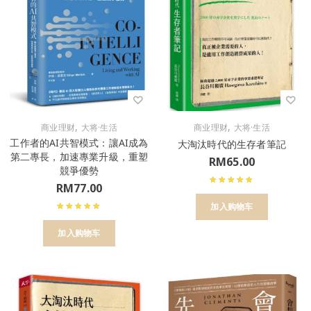
,
,
商业理财
大将·生活
商业理财
大将·生活
工作者的AI共智模式：讓AI成為
大淘汰時代的生存者筆記
第二專長，加速專業升級，重塑
RM
65.00
競爭優勢
RM
77.00
加入购物车
加入购物车