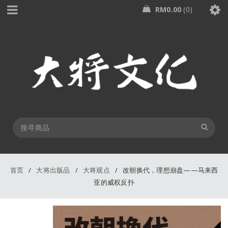
RM
0.00
0
首页
/
大将出版品
/
大将观点
/
改朝换代，理想崩盘——马来西
亚的威权反扑