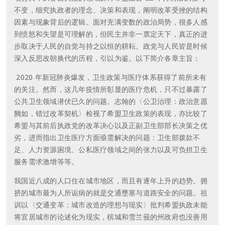
不变，细究执政者的理念、决策和表现，阐明改革受挫的结构
因素与现象背后的逻辑。面对充满变数的政治局势，很多人感
到愤怒和失望是可理解的，但民主并非一票定天下，真正的进
步取决于人民的自觉与持之以恒的耕耘。政党与人民皆是时候
深入反思改朝换代的历程，引以为鉴。以下简介各章主旨：
2020 年新冠肺炎爆发，卫生政策与医疗体系获得了前所未有
的关注。然而，这几年疫情所彰显的医疗危机，只不过暴露了
公共卫生领域潜伏已久的问题。志翰的〈公卫治理：政治意愿
阙如，错过改革契机〉检视了希盟卫生政策的表现，亦比较了
希盟与其前后执政党的改革决心以及正副卫生部部长决策之优
劣，进而指出卫生医疗方面亟需解决的问题：卫生部拨款不
足、人力资源困境、公私医疗领域之间的张力以及可负担卫生
服务需求激增等等。
我国近八成的人口住在城市地区，而且有逐年上升的趋势。拥
挤的城市最为人所诟病的就是交通壅塞与道路安全的问题。祖
训以〈交通变革：城市改造的理想与现实〉批判希盟执政未能
将宜居城市的论述化为现实，槟城和雪兰莪的州政府也没善用