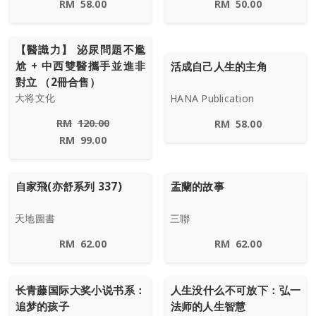
RM
58.00
RM
50.00
【醫識力】 泌尿問題不尷
尬 + 中西雙醫攜手並進非
活成自己人生的主角
對立 （2冊合售）
大将文化
HANA Publication
RM
120.00
RM
58.00
RM
99.00
自家飛(亦舒系列 337)
盂蘭的故事
天地圖書
三聯
RM
62.00
RM
62.00
长青藤国际大奖小说书系：
人生没什么不可放下：弘一
追梦的孩子
法师的人生智慧