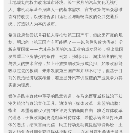
土地规划的权力改造城市环境。长年累月的汽车文化无视行
人、非机动车甚至身障人士的基本需求。官方政策与民众思维
皆有待改变，以便结合多用途社区与顺畅高效的公共交通系
统，打造以人为本的城市。
希盟政府曾尝试号召私人界推动第三国产车，但缺乏严谨的规
划。明忠的〈第三国产车可能吗？——以普腾失败为借鉴〉分
析东亚国家——尤其是韩国的汽车工业的成功经验，提出我国
发展重工业所缺少的条件，例如：强制出口、淘汰弱者的机制
与强大的技术官僚，加上种族扶弱政策形成负担。如果政府能
吸取过去的教训，未来发展第三国产车并非不可行，但基于目
前的政治经济现实考量，着重提升汽车供应链的产业竞争力其
实更为理想。
媒体是民主政体中重要的民意管道，在马来西亚威权统治下却
沦为统治与政治宣传工具。迪澎的〈媒体改革：希盟的鸡肋〉
指出，希盟选前仅仅提到容许更大的新闻自由，缺乏媒体改革
的理念，于执政期间更是粗暴对待媒体。希盟承诺废除打压媒
体的恶法，结果言而无信；民主行动党动辄提起诽谤诉讼；土
著团结党通过朋党夺取媒体控制权——在在显露出希盟无意从