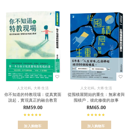
,
,
人文社科
大将·生活
人文社科
大将·生活
你不知道的特教現場：從真實面
從囤積屋開始的重生：無家者與
說起，實現真正的融合教育
囤積戶，彼此修復的故事
RM
59.00
RM
65.00
加入购物车
加入购物车