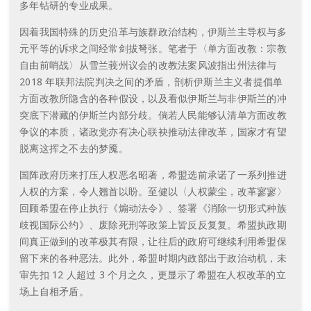
多年钻研的专业成果。
因着我国特殊的历史沿革与族群政治结构，伊斯兰主导权与多
元平等的诉求之间经常剑拔弩张。笔者于〈单方面改教：宗教
自由前哨战〉从雪兰莪州议会的改教法案风波指出州法律与
2018 年联邦法院判决之间的矛盾，剖析伊斯兰主义者提倡单
方面改教所隐含的各种假设，以及看似伊斯兰与非伊斯兰的冲
突底下潜藏的伊斯兰内部分歧。倘若人民能够认清单方面改教
争议的本质，诸政党亦有决心联袂推动法律改革，国家才有望
脱离这挥之不去的梦魇。
国阵政府历来打压人权恶名昭著，希盟选前承诺了一系列推进
人权的方案，令人翘首以盼。至健以〈人权蒙尘，改革寥寥〉
回顾希盟在停止执行《煽动法令》、签署《消除一切形式种族
歧视国际公约》、废除死刑等政策上皆反反复复。希盟执政期
间真正做到的改革极其有限，让往后的政府可继续利用希盟保
留下来的各种恶法。此外，希盟时期内政部出于政治动机，未
审先扣 12 人超过 3 个月之久，更显示了希盟在人权改革的立
场上自相矛盾。