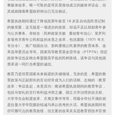
事媒体改革。唯一可取的是哥宾星推动成立的媒体评议会，但
其成效随着希盟政府倒台已无法验证。
希盟执政期间通过了降低投票年龄至 18 岁及自动选民登记制
的修宪案，这无疑是一项进步的政策，却远不足以鼓励青年参
与公共事务。癸铨在〈民粹政策失败 重创青年信心〉里罗列
多项有关青年公民权益的未竟之改革，包括废除《1971 年大
专法令》、推广校园自治、形构重视公民素养的教育体系、改
革选举委员会等等。国家高等教育基金贷学金（PTPTN）偿还
政策争议也反映出希盟眼高手低的民粹路线，该争议与其他跳
票承诺一同打击希盟的诚信。
教育乃是培育国家未来栋梁的关键领域，无奈的是，希盟的教
育政策与正副部长的言论经常成为人们的话柄。志翰的〈教育
改革：争议迭起，未竟其功〉阐述希盟执政期间的教育争议，
包括马智礼的言行有利益冲突之嫌、国立大学治理的自主权、
大学学生会制度改革、爪夷文事件等等，而最令华社不满的就
是拉曼大学学院拨款锐减与承认统考的大话。希盟执政期间有
些可圈可点的教育政绩，但主要的改革其实是教育部技术官僚