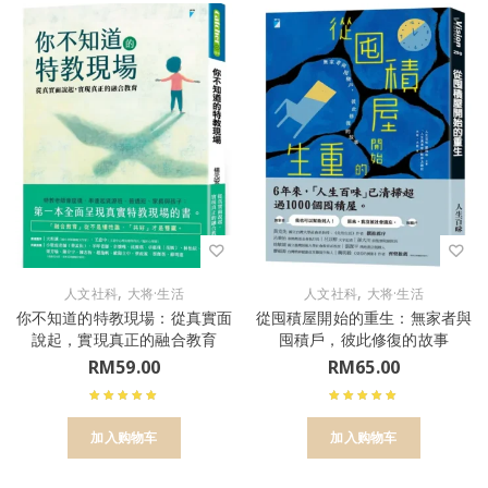
,
,
人文社科
大将·生活
人文社科
大将·生活
你不知道的特教現場：從真實面
從囤積屋開始的重生：無家者與
說起，實現真正的融合教育
囤積戶，彼此修復的故事
RM
59.00
RM
65.00
加入购物车
加入购物车