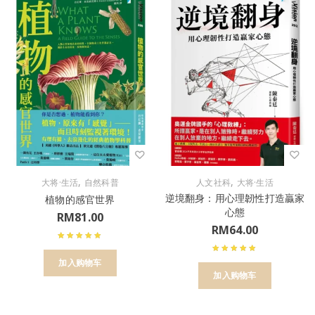
,
,
大将·生活
自然科普
人文社科
大将·生活
逆境翻身：用心理韌性打造贏家
植物的感官世界
心態
RM
81.00
RM
64.00
加入购物车
加入购物车