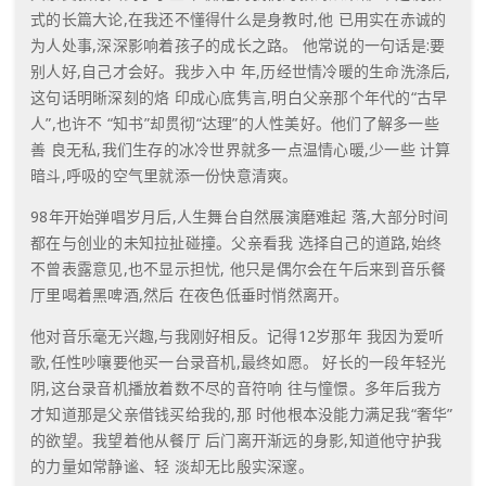
式的长篇大论
,
在我还不懂得什么是身教时
,
他
已用实在赤诚的
为人处事
,
深深影响着孩子的成长之路。
他常说的一句话是
:
要
别人好
,
自己才会好。我步入中
年
,
历经世情冷暖的生命洗涤后
,
这句话明晰深刻的烙
印成心底隽言
,
明白父亲那个年代的
“
古早
人
”,
也许不
“
知书
”
却贯彻
“
达理
”
的人性美好。他们了解多一些
善
良无私
,
我们生存的冰冷世界就多一点温情心暖
,
少一些
计算
暗斗
,
呼吸的空气里就添一份快意清爽。
98
年开始弹唱岁月后
,
人生舞台自然展演磨难起
落
,
大部分时间
都在与创业的未知拉扯碰撞。父亲看我
选择自己的道路
,
始终
不曾表露意见
,
也不显示担忧
,
他只是偶尔会在午后来到音乐餐
厅里喝着黑啤酒
,
然后
在夜色低垂时悄然离开。
他对音乐毫无兴趣
,
与我刚好相反。记得
12
岁那年
我因为爱听
歌
,
任性吵嚷要他买一台录音机
,
最终如愿。
好长的一段年轻光
阴
,
这台录音机播放着数不尽的音符响
往与憧憬。多年后我方
才知道那是父亲借钱买给我的
,
那
时他根本没能力满足我
“
奢华
”
的欲望。我望着他从餐厅
后门离开渐远的身影
,
知道他守护我
的力量如常静谧、轻
淡却无比殷实深邃。