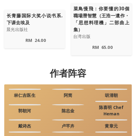
菜鳥慢飛：你要懂的30個
长青藤国际大奖小说书系.
職場潛智慧（王浩一遺作・
下课去埃及
「思想料理機」二部曲上
集）
晨光出版社
台湾出版
RM
24.00
RM
65.00
作者阵容
林仁吉医生
阿简
胡清朝
陈喜明 Chef
郭朝河
陈志金
Heman
戴诗杰
卢芊卉
黄章元