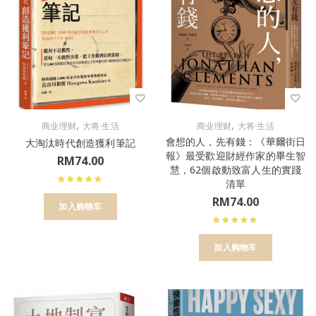
,
,
商业理财
大将·生活
商业理财
大将·生活
會想的人，先有錢：《華爾街日
大淘汰時代創造獲利筆記
報》最受歡迎財經作家的畢生智
RM
74.00
慧，62個啟動致富人生的實踐
清單
RM
74.00
加入购物车
加入购物车