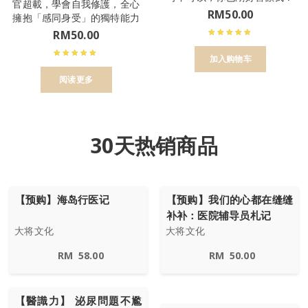
官超載，學會自我修護，全心
RM
50.00
擁抱「感同身受」的獨特能力
RM
50.00
加入购物车
阅读更多
30天热销商品
【预购】海岛行医记
【预购】我们的心都在缝缝
补补：医院辅导员札记
大将文化
大将文化
RM
58.00
RM
50.00
【醫識力】 泌尿問題不尷