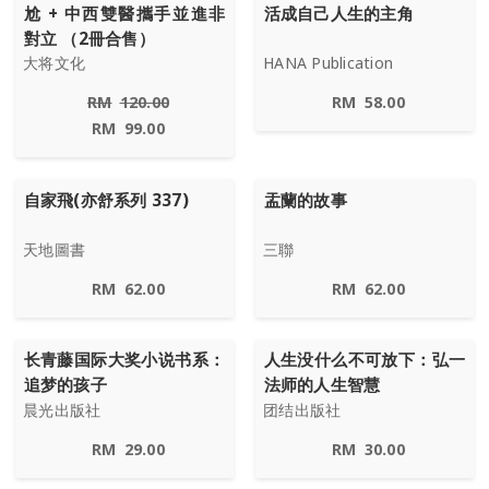
尬 + 中西雙醫攜手並進非
活成自己人生的主角
對立 （2冊合售）
大将文化
HANA Publication
RM
120.00
RM
58.00
RM
99.00
自家飛(亦舒系列 337)
盂蘭的故事
天地圖書
三聯
RM
62.00
RM
62.00
长青藤国际大奖小说书系：
人生没什么不可放下：弘一
追梦的孩子
法师的人生智慧
晨光出版社
团结出版社
RM
29.00
RM
30.00