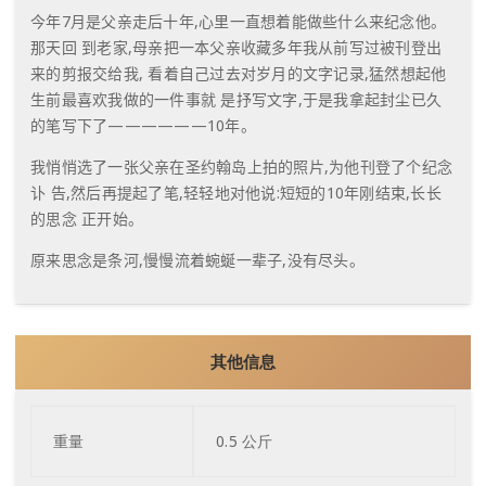
今年
7
月是父亲走后十年
,
心里一直想着能做些什么来纪念他。
那天回
到老家
,
母亲把一本父亲收藏多年我从前写过被刊登出
来的剪报交给
我
,
看着自己过去对岁月的文字记录
,
猛然想起他
生前最喜欢我做的一件
事就
是抒写文字
,
于是我拿起封尘已久
的笔写下了
——————10
年。
我悄悄选了一张父亲在圣约翰岛上拍的照片
,
为他刊登了个纪念
讣
告
,
然后再提起了笔
,
轻轻地对他说
:
短短的
10
年刚结束
,
长长
的
思念
正开始。
原来思念是条河
,
慢慢流着蜿蜒一辈子
,
没有尽头。
其他信息
重量
0.5 公斤