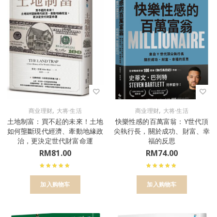
,
,
商业理财
大将·生活
商业理财
大将·生活
土地制富：買不起的未來！土地
快樂性感的百萬富翁：Y世代頂
如何壟斷現代經濟、牽動地緣政
尖執行長，關於成功、財富、幸
治，更決定世代財富命運
福的反思
RM
81.00
RM
74.00
加入购物车
加入购物车