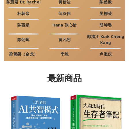
陈慧君 Dr. Rachel
黄信达
陈然致
杜韩念
邹汉伟
吴柳莹
陈丽娟
Hana 张心怡
胡坤琳
郭清江 Kuik Cheng
陈劲晖
黄凡朔
Kang
梁晉榮（金龙）
李练
卢淑仪
最新商品