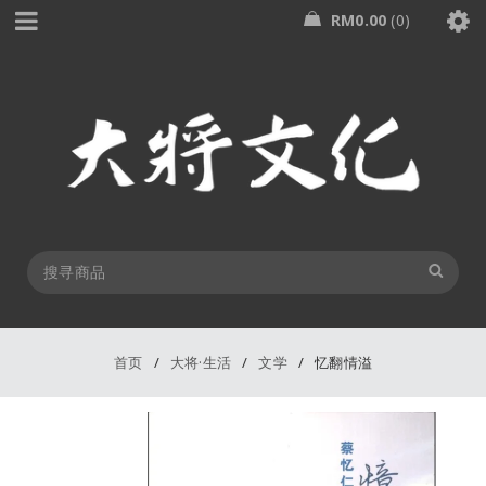
RM
0.00
0
首页
/
大将·生活
/
文学
/
忆翻情溢