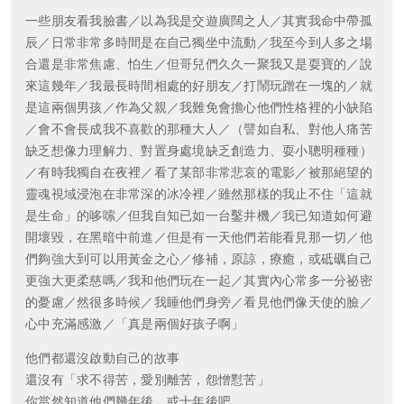
一些朋友看我臉書／以為我是交遊廣闊之人／其實我命中帶孤
辰／日常非常多時間是在自己獨坐中流動／我至今到人多之場
合還是非常焦慮、怕生／但哥兒們久久一聚我又是耍寶的／說
來這幾年／我最長時間相處的好朋友／打鬧玩蹭在一塊的／就
是這兩個男孩／作為父親／我難免會擔心他們性格裡的小缺陷
／會不會長成我不喜歡的那種大人／（譬如自私、對他人痛苦
缺乏想像力理解力、對置身處境缺乏創造力、耍小聰明種種）
／有時我獨自在夜裡／看了某部非常悲哀的電影／被那絕望的
靈魂視域浸泡在非常深的冰冷裡／雖然那樣的我止不住「這就
是生命」的哆嗦／但我自知已如一台鑿井機／我已知道如何避
開壞毀，在黑暗中前進／但是有一天他們若能看見那一切／他
們夠強大到可以用黃金之心／修補，原諒，療癒，或砥礪自己
更強大更柔慈嗎／我和他們玩在一起／其實內心常多一分祕密
的憂慮／然很多時候／我睡他們身旁／看見他們像天使的臉／
心中充滿感激／「真是兩個好孩子啊」
他們都還沒啟動自己的故事
還沒有「求不得苦，愛別離苦，怨憎懟苦」
你當然知道他們幾年後，或十年後吧