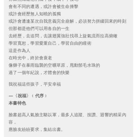
會有不同的遭遇，或許會被生命捶擊
或許會經歷無人知曉的孤獨
或許會遭逢某次自我意義完全崩解，必須努力拼綴回來的時刻
但那都是他們可以用各自的一生
去經歷，去追問，去讓翅翼強壯找尋上旋氣流而拉高俯瞰
學習寬恕，學習愛重自己，學習自由的瞳術
這是作為人
在時光中，終於會衰老
像獅子在暴雨臨襲的空曠草原，甩動鬃毛水珠的
過了一個年紀說，才體會的快樂
我祝福這些孩子，平安幸福
—〈祝福〉﹙代序﹚
本書特色
臉書超高人氣臉主駱以軍，最多人追蹤、按讚、迴響的精采內
容，
應臉友紛紛要求，集結出書。