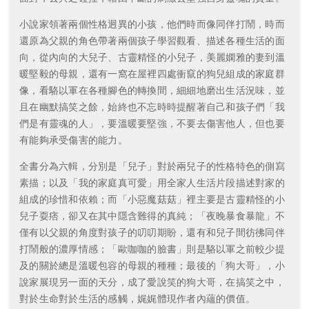
小說家領著兩個性格迥異的小孩，他們時而像同伴打鬧，時而
還原為父親的角色帶著兩個孩子學習觀看、描述各種生活的面
向，從內向的大兒子、古靈精怪的小兒子，美麗嫻雅的妻到溫
暖堅毅的母親，還有一窩在屋裡四處衝竄的狗兒組成的家庭群
像，看駱以軍在各種腳色的轉換間，細細地磨出生活況味，並
且在幽默搞笑之餘，始終也不忘時時提醒著自己和孩子們「我
們是有靈魂的人」，要溫暖要堅強，不要去傷害他人，但也要
有能夠承受傷害的能力。
全書分為六輯，分別是「兒子」對於兩兒子的性格特色的側寫
素描；以及「我的家庭真可愛」用全家人生活片段描述對家的
組成的珍惜和依賴；而「小惡魔菇菇」裡主要是古靈精怪的小
兒子耍痞，卻又在其中隱含難得的真純；「夜晚暴食暴龍」不
僅有以父親的角度對孩子的叨叨期盼，還有和兒子間彷彿同伴
打鬧般的濃厚情感；「歐咖咖的臉書」則是駱以軍之前較少提
及的關於總是溫暖包容的母親的種種；最後的「狗大哥」，小
說家展現另一面的天分，成了愛說笑的狗大哥，在搞笑之中，
對於生命對於生活的感觸，娓娓體現作者內蘊的價值。