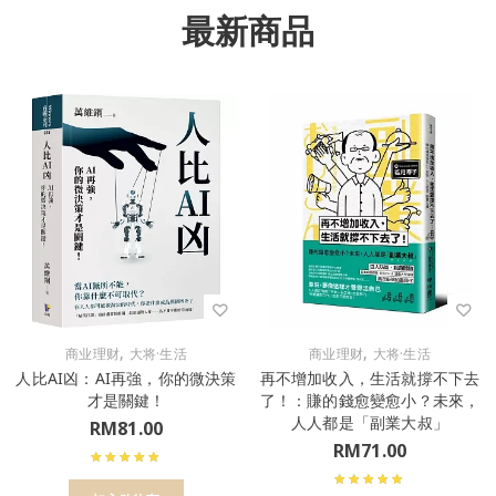
最新商品
,
,
商业理财
大将·生活
商业理财
大将·生活
人比AI凶：AI再強，你的微決策
再不增加收入，生活就撐不下去
才是關鍵！
了！：賺的錢愈變愈小？未來，
人人都是「副業大叔」
RM
81.00
RM
71.00