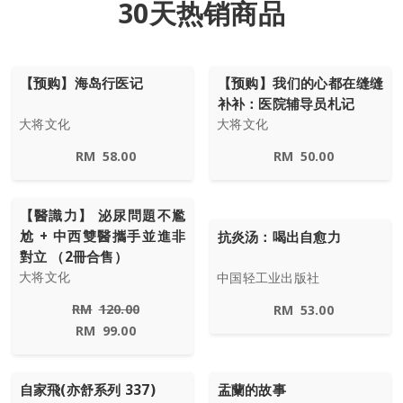
30天热销商品
【预购】海岛行医记
【预购】我们的心都在缝缝
补补：医院辅导员札记
大将文化
大将文化
RM
58.00
RM
50.00
【醫識力】 泌尿問題不尷
尬 + 中西雙醫攜手並進非
抗炎汤：喝出自愈力
對立 （2冊合售）
大将文化
中国轻工业出版社
RM
120.00
RM
53.00
RM
99.00
自家飛(亦舒系列 337)
盂蘭的故事