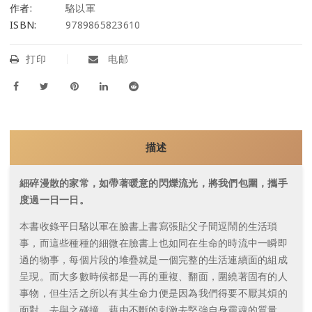
作者:
駱以軍
ISBN:
9789865823610
打印
电邮
描述
細碎漫散的家常，如帶著暖意的閃爍流光，將我們包圍，攜手
度過一日一日。
本書收錄平日駱以軍在臉書上書寫張貼父子間逗鬧的生活瑣
事，而這些種種的細微在臉書上也如同在生命的時流中一瞬即
過的物事，每個片段的堆疊就是一個完整的生活連續面的組成
呈現。而大多數時候都是一再的重複、翻面，圍繞著固有的人
事物，但生活之所以有其生命力便是因為我們得要不厭其煩的
面對，去與之碰撞，藉由不斷的刺激去堅強自身靈魂的質量。