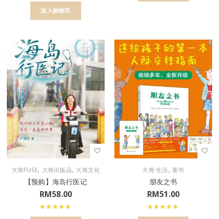
加入购物车
,
,
,
大将FUSE
大将出版品
大将文化
大将·生活
童书
【预购】海岛行医记
朋友之书
RM
58.00
RM
51.00