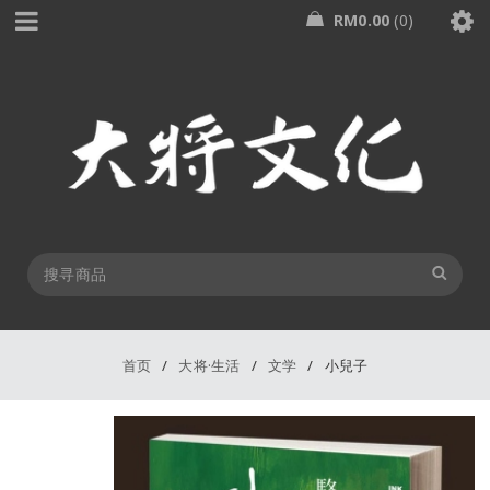
RM
0.00
0
首页
/
大将·生活
/
文学
/
小兒子