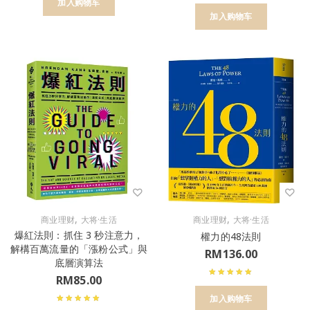
加入购物车
加入购物车
,
,
商业理财
大将·生活
商业理财
大将·生活
爆紅法則：抓住 3 秒注意力，
權力的48法則
解構百萬流量的「漲粉公式」與
RM
136.00
底層演算法
RM
85.00
加入购物车