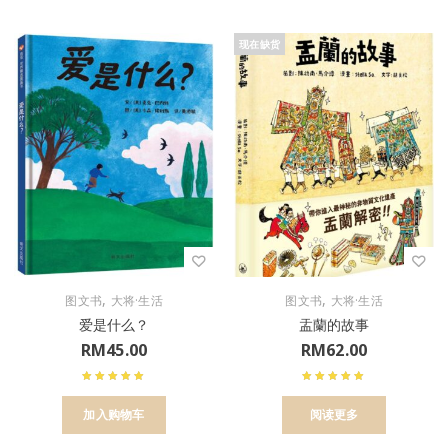
现在缺货
,
,
图文书
大将·生活
图文书
大将·生活
爱是什么？
盂蘭的故事
RM
45.00
RM
62.00
加入购物车
阅读更多