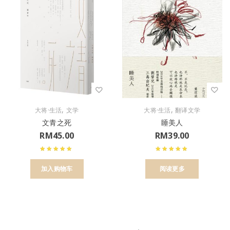
,
,
大将·生活
文学
大将·生活
翻译文学
文青之死
睡美人
RM
45.00
RM
39.00
加入购物车
阅读更多