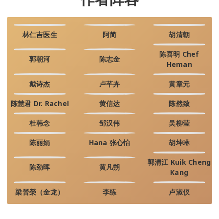
林仁吉医生
阿简
胡清朝
陈喜明 Chef
郭朝河
陈志金
Heman
戴诗杰
卢芊卉
黄章元
陈慧君 Dr. Rachel
黄信达
陈然致
杜韩念
邹汉伟
吴柳莹
陈丽娟
Hana 张心怡
胡坤琳
郭清江 Kuik Cheng
陈劲晖
黄凡朔
Kang
梁晉榮（金龙）
李练
卢淑仪