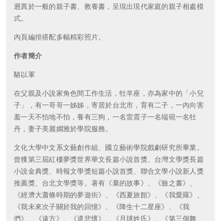
迥異於一般的親子書、教養書，呈現出現代家庭的親子相處模
式。
內頁編排搭配多幅精彩照片。
作者簡介
駱以軍
在父親及小說家角色間工作生活，牡羊座，亦為家中的「小兒
子」，有一哥哥一姊姊，寄居於台北市，育有二子，一內向害
羞一天不怕地不怕，養有三狗，一名雷震子一名端硯一名牡
丹，妻子美麗嫻雅於學院服務。
文化大學中文系文藝創作組、國立藝術學院戲劇研究所畢業。
曾獲第三屆紅樓夢獎世界華文長篇小說首獎、台灣文學獎長篇
小說金典獎、時報文學獎短篇小說首獎、聯合文學小說新人獎
推薦獎、台北文學獎等。著有《棄的故事》、《臉之書》、
《經濟大蕭條時期的夢遊街》、《西夏旅館》、《我愛羅》、
《我未來次子關於我的回憶》、《降生十二星座》、《我
們》、《遠方》、《遣悲懷》、《月球姓氏》、《第三個舞